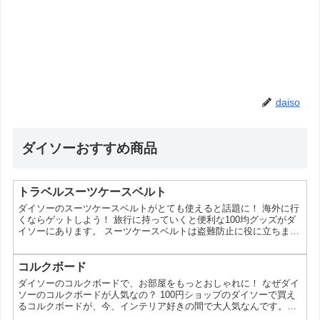
daiso
ダイソーおすすめ商品
トラベルスーツケースベルト
ダイソーのスーツケースベルトがとても使えると話題に！ 海外に行
くならゲットしよう！ 旅行に持っていくと便利な100均グッズがダ
イソーにあります。 スーツケースベルトは盗難防止に役に立ちます
よ！ ダイソーのスーツケースベルトで、旅をもっと快適に！ な
ぜ、ダイソーのスーツケースベルトがこんなに人気なの？ 百均のダ
イソーで手に入るスーツケースベルト、実は旅好きさんたちから大
コルクボード
人気なんです！一体何がそんなに人気なのか、詳しく見ていきまし
ダイソーのコルクボードで、お部屋をもっとおしゃれに！ なぜダイ
ょう！ 1. コスパの良さ なんといっても、100...
ソーのコルクボードが人気なの？ 100円ショップのダイソーで買え
るコルクボードが、今、インテリア好きの間で大人気なんです。そ
の理由は、デザイン性の高さや、手軽に使えるところが魅力だか