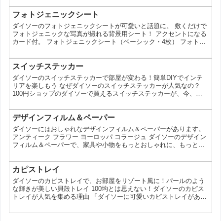
ら。今回は、ダイソーのコルクボードがなぜ人気なのか、その魅力
や使い方についてご紹介します。 ダイソーのコルクボードってどん
フォトジェニックシート
なもの？ ダイソーのコルクボードは、100円とは思えないほどのデ
ダイソーのフォトジェニックシートが可愛いと話題に。 敷くだけで
ザイン性の高いものがたくさんあります。シンプルなも...
フォトジェニックな写真が撮れる背景用シート！ アクセントになる
カード付。 フォトジェニックシート（ベーシック・4枚） フォトジ
ェニックシート（ピンク・4枚） ※各種100円（税抜） この投稿を
Instagramで見る 敷くだけでフォトジェニックな写真が撮れる背景
用シート！ アクセントになるカード付 フォトジェニックシート
スイッチステッカー
（ベーシック・4枚） フォトジェニックシート（ピンク・4枚） ※
ダイソーのスイッチステッカーで部屋が変わる！簡単DIYでインテ
各種100円（税抜） ※店舗によ...
リアを楽しもう なぜダイソーのスイッチステッカーが人気なの？
100円ショップのダイソーで買えるスイッチステッカーが、今、イ
ンテリア好きの間で話題になっています。プチプラなのにデザイン
性が高く、お部屋の雰囲気をガラリと変えてくれるんです。今回
は、ダイソーのスイッチステッカーの魅力と、その使い方について
デザインフィルム＆ペーパー
ご紹介します。 ダイソーのスイッチステッカーってどんなもの？
ダイソーにはおしゃれなデザインフィルム＆ペーパーがあります。
ダイソーのスイッチステッカーは、壁紙のように壁に貼るタ...
アンティーク フラワー ヨーロッパ コラージュ ダイソーのデザイン
フィルム＆ペーパーで、家具や小物をもっとおしゃれに、もっと自
分らしく！ 100円ショップのダイソーって、ホント便利グッズの宝
の山だよね。中でも、最近話題なのが「デザインフィルム＆ペーパ
ー」なんだ。 ダイソーのデザインフィルム＆ペーパーって、どんな
カピストレイ
もの？ 素材、柄、サイズなど、様々な種類のデザインフィルム＆ペ
ダイソーのカピストレイで、お部屋をリゾート風に！パールのよう
ーパーが揃っている。木目調、マーブル調、花柄...
な輝きが美しい貝殻トレイ 100均とは思えない！ダイソーのカピス
トレイが人気を集める理由 「ダイソーに可愛いカピストレイがある
って聞いたけど、ホント？」 そう思ったあなた、その気持ち、めち
ゃくちゃよく分かります！ 今回は、そんな噂の真相を徹底検証すべ
く、ダイソーのカピストレイの魅力を余すところなくご紹介しま