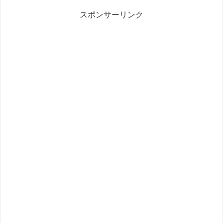
す。 お部屋に飾るだけで、南国リゾートのような雰囲気に早変わ
スポンサーリンク
り！アクセサリーや小物を収納するのにぴったりな、おし...