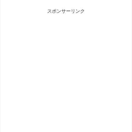
ダニエルのお人形シリーズ！お洋服や家具と組み合わせて遊んでね♪
人形 ハローキティ 人形 ディアダニエル ワンピース 洋服 制服 部
スポンサーリンク
屋 お風呂 ベ...