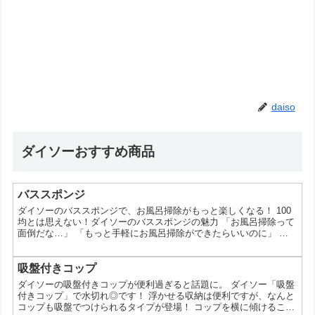
daiso
ダイソーおすすめ商品
バススポンジ
ダイソーのバススポンジで、お風呂掃除がもっと楽しくなる！ 100
均とは思えない！ダイソーのバススポンジの魅力 「お風呂掃除って
面倒だな…」 「もっと手軽にお風呂掃除ができたらいいのに」 そ
んな悩みをお持ちのあなたへ。ダイソーには、そんな時に役立つバ
ススポンジがたくさんあるんです。今回は、ダイソーのバススポン
ジについて、その魅力や選び方、使い方などを詳しくご紹介しま
吸盤付きコップ
す。 なぜダイソーのバススポンジが人気なの？ お財布に優しい 100
ダイソーの吸盤付きコップが便利過ぎると話題に。 ダイソー「吸盤
円という価格なので、気軽に購入できます。 デザ...
付きコップ」で水切れ◎です！ 浮かせる収納は便利ですが、なんと
コップも吸盤でつけられるタイプが登場！ コップを横に傾けること