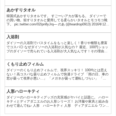
で、水切れがよく衛生的にもいいですね。
あかすりタオル
韓国式あかすりタオルです。 すごーいアカが落ちる。 ダイソーで
の買い物。垢すりタオルと愛用してる柔らかいタオルとモコモコ靴
下。 pic.twitter.com/02Ipn8yJrq— のあ (@teardrop0913) 2016年12月
27日 最近感動したこと。湯船に入って全身の角質ふやかしてダイソ
ーの垢すりタオルで全身くまなく擦りまくって、ロクシタンのシュ
ガースクラブで念入りにマッサージして、風呂上がりにクナイプビ
入浴剤
オオイルを塗りたくったら次の日ふわっふわのツルウヤボディに...
ダイソーの入浴剤でバスタイムをもっと楽しく！香りや種類も豊富
でコスパ◎ なぜダイソーの入浴剤が人気なの？ 最近、100円ショッ
プのダイソーで売られている入浴剤が大人気なんです！その理由
は、なんといってもそのコスパの良さと種類の豊富さ。百円という
手軽な価格で、様々な香りや効果が楽しめる入浴剤がたくさん揃っ
ています。 ダイソーの入浴剤の魅力って？ ダイソーの入浴剤の魅
くもり止めフィルム
力は、なんといってもその手軽さと楽しさです。 手軽に楽しめるア
ダイソーのくもり止めフィルムで、視界スッキリ！ 100均とは思え
ロマテラピー: 好きな香りの入浴剤を選んで、手軽にア...
ない！高コスパな曇り止めフィルムで快適ドライブ 「雨の日、車の
窓が曇って視界が悪い…」 「メガネが曇って運転しづらい」 「曇
り止めスプレーは効果が短いし、環境にも良くないかも…」 そんな
悩みをお持ちのあなたへ朗報です！100円ショップのダイソーに
は、そんなお悩みを解決してくれる、とっても便利な曇り止めフィ
人形ハローキティ
ルムがあるんです。今回は、ダイソーの曇り止めフィルムについ
ダイソーのハローキティグッズの充実感がヤバイと話題に。 ハロー
て、その魅力や使い方などを詳しくご紹介します。 なぜ...
キティとディアダニエルのお人形シリーズ！ お洋服や家具と組み合
わせて遊んでね♪ 人形 ハローキティ 人形 ディアダニエル ワンピ
ース 洋服 制服 部屋 お風呂 ベッド テーブル ワードローブ ※各種
100円（税抜） この投稿をInstagramで見る ハローキティとディア