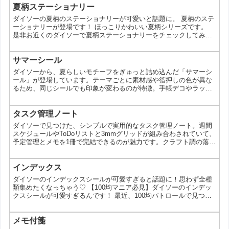
夏柄ステーショナリー
ダイソーの夏柄のステーショナリーが可愛いと話題に。 夏柄のステ
ーショナリーが登場です！ ほっこりかわいい夏柄シリーズです。
是非お近くのダイソーで夏柄ステーショナリーをチェックしてみて
くださいね！ ステッカー レターセット おたより箋 ぽち袋 二つ折り
メッセージカード ※各種100円（税抜） この投稿をInstagramで見
る 夏柄のステーショナリーが登場！ ほっこりかわいい夏柄シリー
サマーシール
ズです。 . . ステッカー レターセット おたより箋 ぽち袋 二つ折り
ダイソーから、夏らしいモチーフをぎゅっと詰め込んだ「サマーシ
メッセージカード ....
ール」が登場しています。テーマごとに素材感や箔押しの色が異な
るため、同じシールでも印象が変わるのが特徴。手帳デコやラッピ
ング、季節の飾り付けまで幅広く使える、110円とは思えないバリ
エーションが魅力です。 ダイソーのサマーシールとは 今回のサマ
ーシールは、シロクマや金魚、花火など、夏の定番モチーフをテー
タスク管理ノート
マ別に展開しているシリーズです。それぞれデザインだけでなく、
ダイソーで見つけた、シンプルで実用的なタスク管理ノート。週間
素材や箔押しの色味に違いがあり、組み合わせることでデコレ...
スケジュールやToDoリストと3mmグリッドが組み合わされていて、
予定管理とメモを1冊で完結できるのが魅力です。クラフト調の落ち
着いたデザインで、日常使いにもぴったり。手軽に始められるノー
トとして注目されています。 1冊で管理できるタスク管理ノートと
は 今回のアイテムは、予定管理とメモを同時にこなせるA5サイズの
インデックス
ノートです。種類は2タイプあり、それぞれ用途に合わせて選べま
ダイソーのインデックスシールが可愛すぎると話題に！思わず全種
す。 フリー週間スケジュール＋3mmグリッド ...
類集めたくなっちゃう♡ 【100均マニア必見】ダイソーのインデッ
クスシールが可愛すぎるんです！ 最近、100均パトロールで見つけ
たダイソーのインデックスシールが可愛すぎてハマってます♡ あ
の、どこにでも売ってるダイソーでこんなにおしゃれなインデック
スシールが買えるなんて、驚きですよね！ 今回はそんなダイソーの
メモ付箋
インデックスシールについて、私が感じた魅力やおすすめのポイン