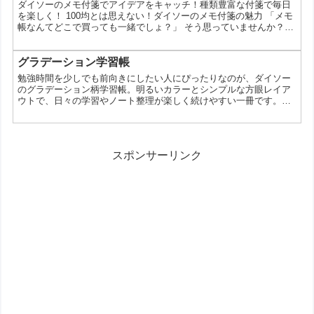
ダイソーのメモ付箋でアイデアをキャッチ！種類豊富な付箋で毎日
トをたっぷりお伝えします。 【デザイン】おしゃれで...
を楽しく！ 100均とは思えない！ダイソーのメモ付箋の魅力 「メモ
帳なんてどこで買っても一緒でしょ？」 そう思っていませんか？実
は、100円ショップのダイソーで売られているメモ付箋が、デザイ
ン性も機能性も高く、今密かに人気を集めているんです。今回は、
ダイソーのメモ付箋の魅力を徹底解剖！あなたもきっと欲しくなる
グラデーション学習帳
はずです。 なぜダイソーのメモ付箋が人気なの？ ダイソーのメモ
勉強時間を少しでも前向きにしたい人にぴったりなのが、ダイソー
付箋が人気を集めているのは、以下の理由が考えられ...
のグラデーション柄学習帳。明るいカラーとシンプルな方眼レイア
ウトで、日々の学習やノート整理が楽しく続けやすい一冊です。見
た目だけでなく使い勝手にも配慮された仕様なので、新学期準備や
買い替えにも向いています。 カラフルで気分が上がる学習帳 この
学習帳は、ピンクやスカイブルーなどのグラデーションカラーが特
徴。教科ごとに色分けしたり、気分で使い分けたりと、視覚的にも
スポンサーリンク
楽しく使えるデザインです。セミB5サイズで扱いやすく、学生...