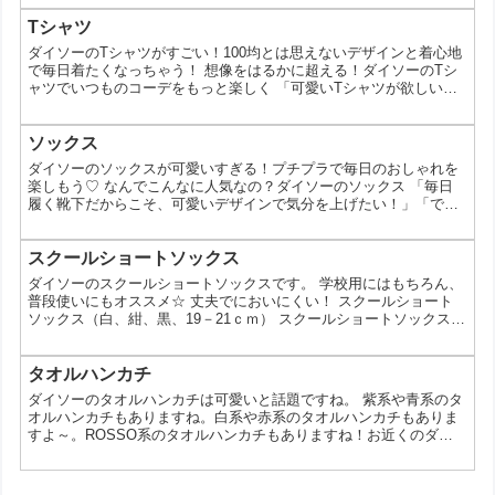
お持ちのあなたへ朗報です！実は、100円ショップのダイソーに
は、おしゃれで高見えするブラジャーが揃っているんです。今回
Tシャツ
は、ダイソーのブラジャーの魅力や選び方、そしてコーディネート
ダイソーのTシャツがすごい！100均とは思えないデザインと着心地
のヒントまでご紹介します。 なぜダイソーのブラジャーが人...
で毎日着たくなっちゃう！ 想像をはるかに超える！ダイソーのTシ
ャツでいつものコーデをもっと楽しく 「可愛いTシャツが欲しいけ
ど、高価なものはちょっと…」 「普段使いできるプチプラTシャツ
を探している」 そんな悩みをお持ちのあなたへ朗報です！実は、
100円ショップのダイソーには、おしゃれで高見えするTシャツが数
ソックス
多く揃っているんです。今回は、ダイソーのTシャツの魅力や選び
ダイソーのソックスが可愛いすぎる！プチプラで毎日のおしゃれを
方、そしてコーディネートのヒントまでご紹介しま...
楽しもう♡ なんでこんなに人気なの？ダイソーのソックス 「毎日
履く靴下だからこそ、可愛いデザインで気分を上げたい！」「で
も、高価な靴下はちょっと…」そんな風に思っていませんか？ 100
円ショップのダイソーには、そんなお悩みを解決してくれる、可愛
いデザインのソックスが豊富に揃っているんです。 「こんなに可愛
スクールショートソックス
いのに100円なんて信じられない！」「毎日違う靴下を履くのが楽
ダイソーのスクールショートソックスです。 学校用にはもちろん、
しくなる！」 そう思った人も多いはず。 今回は、そん...
普段使いにもオススメ☆ 丈夫でにおいにくい！ スクールショート
ソックス（白、紺、黒、19－21ｃｍ） スクールショートソックス
（白、紺、黒、22－24ｃｍ） スクールレギュラーソックス（白、
紺、黒、19－21ｃｍ） スクールレギュラーソックス（白、紺、黒、
22－24ｃｍ） スクールレギュラーソックス（リブ、白、紺、黒、19
タオルハンカチ
－21ｃｍ） スクールレギュラーソックス（リブ、白、紺、黒、22－
ダイソーのタオルハンカチは可愛いと話題ですね。 紫系や青系のタ
24ｃｍ） この投稿をIns...
オルハンカチもありますね。白系や赤系のタオルハンカチもありま
すよ～。ROSSO系のタオルハンカチもありますね！お近くのダイ
ソーでお気に入りのタオルハンカチをゲットしてみてくださいね
～。 ダイソーのタオルで、もっと快適な毎日を！ 110円で叶える、
心地良い暮らし 1. ダイソーのタオルってどんなの？ ダイソーのタ