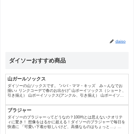
daiso
ダイソーおすすめ商品
山ガールソックス
ダイソーの山ソックスです。 “パパ・ママ・キッズ み～んなでお
揃い♪ リンクコーデで春のお出かけ” 山ボーイソックス（ショート、
引き揃え） 山ボーイソックス(アンクル、引き揃え） 山ボーイソッ
クス（ショート、ネップ） 山ボーイソックス（アンクル、ネップ）
山ボーイソックス（ショート、スラブ） 山ボーイソックス（アンク
ル、スラブ） 山ガールソックス（ショート、引き揃え） 山ガール
ブラジャー
ソックス（アンクル、引き揃え） 山ガールソックス（ショート、ネ
ダイソーのブラジャーってどうなの？100均とは思えないクオリテ
ップ） 山ガールソックス（アンクル、ネ...
ィに驚き！ 想像をはるかに超える！ダイソーのブラジャーで毎日を
快適に 「可愛い下着が欲しいけど、高価なものはちょっと…」
「普段使いできるプチプラブラジャーを探している」 そんな悩みを