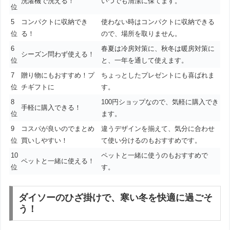
洗濯機で洗える！
いつでも清潔に保てます。
位
5
コンパクトに収納でき
使わない時はコンパクトに収納できる
位
る！
ので、場所を取りません。
6
春夏は冷房対策に、秋冬は暖房対策に
シーズン問わず使える！
位
と、一年を通して使えます。
7
贈り物にもおすすめ！プ
ちょっとしたプレゼントにも喜ばれま
位
チギフトに
す。
8
100円ショップなので、気軽に購入でき
手軽に購入できる！
位
ます。
9
コスパが良いのでまとめ
違うデザインを揃えて、気分に合わせ
位
買いしやすい！
て使い分けるのもおすすめです。
10
ペットと一緒に使うのもおすすめで
ペットと一緒に使える！
位
す。
ダイソーのひざ掛けで、寒い冬を快適に過ごそ
う！