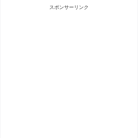
オルは、種類も豊富で、品質も良く、デザインもオシャレだから、
スポンサーリンク
あなたにピッタリのタオルが見つかるはず。110...