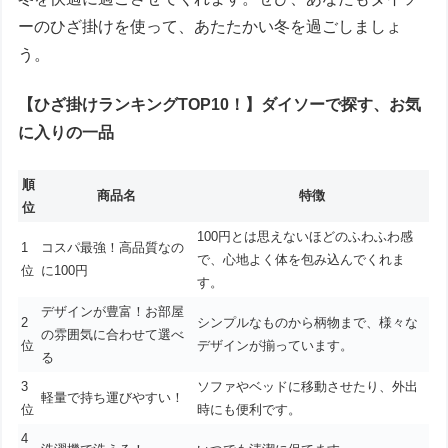
ーのひざ掛けを使って、あたたかい冬を過ごしましょ
う。
【ひざ掛けランキングTOP10！】ダイソーで探す、お気
に入りの一品
順
商品名
特徴
位
100円とは思えないほどのふわふわ感
1
コスパ最強！高品質なの
で、心地よく体を包み込んでくれま
位
に100円
す。
デザインが豊富！お部屋
2
シンプルなものから柄物まで、様々な
の雰囲気に合わせて選べ
位
デザインが揃っています。
る
3
ソファやベッドに移動させたり、外出
軽量で持ち運びやすい！
位
時にも便利です。
4