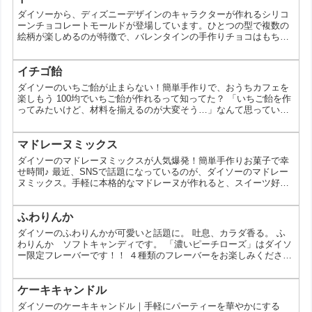
ダイソーから、ディズニーデザインのキャラクターが作れるシリコ
ーンチョコレートモールドが登場しています。ひとつの型で複数の
絵柄が楽しめるのが特徴で、バレンタインの手作りチョコはもちろ
ん、ちょっとしたおやつ作りにも使いやすいアイテムです。ディズ
ニーデザインのシリコーンチョコレートモールドとはこの商品は、
チョコレートを流し込んで固めるためのシリコーン製モールドで
イチゴ飴
す。ディズニーキャラクターをモチーフにしたデザインで、モンス
ダイソーのいちご飴が止まらない！簡単手作りで、おうちカフェを
ターズ・インク、チップ＆デール、トイ・ストーリー、ミッキー＆
楽しもう 100均でいちご飴が作れるって知ってた？ 「いちご飴を作
フ...
ってみたいけど、材料を揃えるのが大変そう…」なんて思っていま
せんか？実は、100円ショップのダイソーで揃う材料で作れるんで
す！今回は、ダイソーのアイテムを使って、手軽にいちご飴を作れ
る方法をご紹介します。 なぜダイソーのいちご飴が人気なの？ 手
マドレーヌミックス
軽に作れる: 必要な材料が全て100円ショップで揃う アレンジ自在:
ダイソーのマドレーヌミックスが人気爆発！簡単手作りお菓子で幸
砂糖の色やトッピングを変えて、自分好みの...
せ時間♪ 最近、SNSで話題になっているのが、ダイソーのマドレー
ヌミックス。手軽に本格的なマドレーヌが作れると、スイーツ好き
の間で人気なんです。今回は、そんなダイソーのマドレーヌミック
スの魅力を徹底解剖！ ダイソーのマドレーヌミックスってどんなも
の？ ダイソーのマドレーヌミックスは、卵と牛乳を混ぜて焼くだけ
ふわりんか
で、本格的なマドレーヌが作れる便利なミックス粉。 手軽に本格的
ダイソーのふわりんかが可愛いと話題に。 吐息、カラダ香る。 ふ
なマドレーヌが楽しめる 特別な道具や技術は不要！混...
わりんか ソフトキャンディです。 「濃いピーチローズ」はダイソ
ー限定フレーバーです！！ ４種類のフレーバーをお楽しみください
♪ クラシエ ふわりんかソフトキャンディ ベリーベリーローズ
クラシエ ふわりんかソフト キャンディ ストロベリーローズ ク
ラシエ ふわりんかソフトキャンディ フルーティローズ クラシ
ケーキキャンドル
エ ふわりんかソフトキャンディ 濃いピーチローズ この投稿を
ダイソーのケーキキャンドル｜手軽にパーティーを華やかにする
Instagramで見る 吐息、カラダ香る。ふわ...