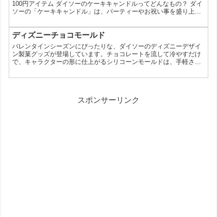
100円アイテム ダイソーのケーキキャンドルってどんなもの？ ダイ
ソーの「ケーキキャンドル」は、パーティーやお祝い事を盛り上げ
るための小さなアイテムです。これまで「ケーキキャンドル」とい
うと、一般的に高価だったり、特別な店舗でしか手に入らないイメ
ージがありましたが、ダイソーではなんと100円で手に入れること
ディズニーチョコモールド
ができます。この記事では、その魅力と使い方について詳しく解説
バレンタインシーズンにぴったりな、ダイソーのディズニーデザイ
します。 ケーキキャンドルの魅力とは？ 手軽に手に入る...
ン製菓グッズが登場しています。チョコレートを流して冷やすだけ
で、キャラクターの形に仕上がるシリコーンモールドは、手軽さと
見た目の可愛さが魅力。お菓子作り初心者でも扱いやすく、ちょっ
としたギフト作りにも活躍します。 ディズニーデザインのチョコモ
ールドとは 今回登場しているのは、ミッキー＆フレンズやチップ＆
デールなど人気キャラクターをモチーフにしたシリコーン製のチョ
スポンサーリンク
コモールドです。溶かしたチョコレートを流し込み、冷やして...