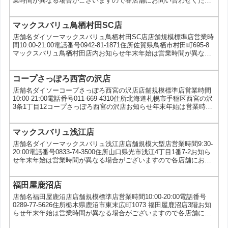
業時間が異なる場合がございますので各店舗にお問い合わせくださ
い。サービス5円コピー、5ツ星タオルキャンペーン、au三太郎の日
マックスバリュ鳥栖村田SC店
店舗名ダイソーマックスバリュ鳥栖村田SC店店舗規模標準店営業時
間10:00-21:00電話番号0942-81-1871住所佐賀県鳥栖市村田町695-8
マックスバリュ鳥栖村田店内お知らせ年末年始は営業時間が異なる
場合がございますので各店舗にお問い合わせください。サービス5ツ
星タオルキャンペーン、au三太郎の日
コープさっぽろ西宮の沢店
店舗名ダイソーコープさっぽろ西宮の沢店店舗規模標準店営業時間
10:00-21:00電話番号011-669-4310住所北海道札幌市手稲区西宮の沢
3条1丁目12コープさっぽろ西宮の沢店お知らせ年末年始は営業時間
が異なる場合がございますので各店舗にお問い合わせください。サ
ービスau三太郎の日
マックスバリュ浅江店
店舗名ダイソーマックスバリュ浅江店店舗規模大型店営業時間9:30-
20:00電話番号0833-74-3500住所山口県光市浅江4丁目1番7-2お知ら
せ年末年始は営業時間が異なる場合がございますので各店舗にお問
い合わせください。サービス5円コピー、写真プリント、5ツ星タオ
ルキャンペーン、au三太郎の日
福田屋鹿沼店
店舗名福田屋鹿沼店店舗規模標準店営業時間10:00-20:00電話番号
0289-77-5626住所栃木県鹿沼市東末広町1073 福田屋鹿沼店3階お知
らせ年末年始は営業時間が異なる場合がございますので各店舗にお
問い合わせください。サービス5円コピー、写真プリント、シールキ