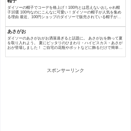
帽子
ダイソーの帽子でコーデを格上げ！100均とは思えないおしゃれ帽
子10選 100均なのにこんなに可愛い！ダイソーの帽子が人気を集め
る理由 最近、100円ショップのダイソーで販売されている帽子が、
そのデザイン性の高さから人気を集めています。今回は、そんなダ
イソーの帽子を徹底解剖！プチプラなのに可愛い帽子を探している
あなたにぴったりの記事です。 なぜダイソーの帽子が人気なの？
あさがお
コスパの良さ なんといっても、ダイソーの帽子は、その価格の安さ
ダイソーのあさがおがお洒落過ぎると話題に。 あさがおを飾って夏
が魅力です。 1つ100円というお手頃価格な...
を取り入れよう。 夏にピッタリのひまわり・ハイビスカス・あさが
おが登場しました！ ご自宅の花瓶やポットなどに飾るだけで簡単に
夏インテリアにイメージチェンジできます。 シングルひまわり ひ
まわり３輪 ひまわりアレンジポット ひまわりミックスリング ひま
わりボール ひまわりポット あさがおブッシュ フリルハイビスカス
インテリアハイビスカス ※各種100円（税抜） ひまわりポット ひま
スポンサーリンク
わりリース ※各種200円（税抜）...