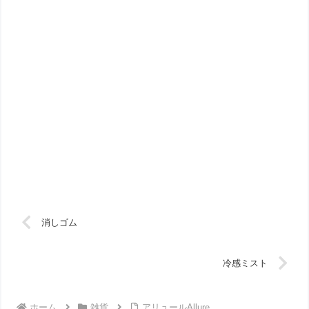
消しゴム
冷感ミスト
ホーム
雑貨
アリュールAllure