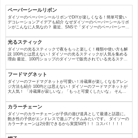
ペーパーシールリボン
ダイソーのペーパーシールリボンでDIYが楽しくなる！簡単可愛い
デコレーションアイデアも紹介 なぜダイソーのペーパーシールリボ
ンがこんなに人気なの？ 最近、SNSで「ダイソーのペーパーシール
リボンが可愛い！」と話題になっているの、見たことありますか？
100円とは思えないデザイン性の高さや、手軽に使えるところが人
気を集めています。 今回は、そんなダイソーのペーパーシールリボ
光るスティック
ンについて、詳しくご紹介していきます。 ダイソーのペーパーシー
ダイソーの光るスティックで夜をもっと楽しく！種類や使い方も解
ルリボンってどんなもの？ ダイソーのペーパー...
説 100均とは思えない！ダイソーの光るスティックが人気を集める
理由 最近、100円ショップのダイソーで販売されている光るスティ
ックが、その手軽さと楽しさで人気を集めています。今回は、そん
なダイソーの光るスティックの魅力を徹底解剖！種類や使い方、選
び方まで詳しくご紹介します。 なぜダイソーの光るスティックが人
フードマグネット
気なの？ コスパの良さ なんといっても、ダイソーの光るスティッ
ダイソーのフードマグネットが可愛い！冷蔵庫が楽しくなるアレン
クは、その価格の安さが魅力です。 1つ100円と...
ジ方法も紹介 100均とは思えない！ダイソーのフードマグネットが
大人気！ 「冷蔵庫が寂しいな」「もっと可愛くしたいな」 そんな
風に思っていませんか？ 実は、ダイソーには、とっても可愛いフー
ドマグネットが豊富に揃っているんです。 今回は、そんなダイソー
のフードマグネットの魅力と、冷蔵庫をもっと楽しくするアレンジ
カラーチェーン
方法をご紹介します。 ダイソーのフードマグネット｜3つの魅力
ダイソーのカラーチェーンが子供の遊び道具として最適と話題に。
で、冷蔵庫が楽しくなる！ ダイソーのフードマグネッ...
飽き性の子供がエンドレスで遊ぶアイテムみたいです。 ダイソーの
カラーチェーンは2分割できるから実質50円！！ コスパ！！！！