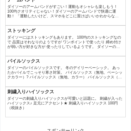
な歩行に役立つ使い方までご紹介します。 【インソールランキング
ダイソーのアームバンドがすごい！運動もオシャレも楽しもう！
TOP10！】ダイソーで探す、お気に入りの一品 1位 ...
100均クオリティじゃない！ダイソーのアームバンドで快適に運
動！ 「運動したいけど、スマホをどこに置けばいいかわからな
い…」そんな悩みはありませんか？実は、100円ショップのダイソ
ーで、そんな悩みを解決してくれるアームバンドが手に入るんで
す。今回は、ダイソーのアームバンドの魅力や選び方、そして運動
ストッキング
をもっと楽しくするアイデアまでご紹介します。 なぜダイソーのア
ダイソーにはストッキングもあります。 100均のストッキングなの
ームバンドが人気なの？ 価格が安い: 100円という手軽な価...
で 品質はそれなりのようですが ワンポイントで使ったり 締め付け
が弱い方が好きな方が 使ったりしているようです。 ダイソーのス
トッキング：100円で美脚ゲット！？徹底解説 最近、スカートやワ
ンピースを着るときに、ストッキングを履く機会が増えていません
か？でも、ストッキングは意外と高価なものですよね。そんなスト
パイルソックス
ッキングが、なんとダイソーで100円で売ってるんだって！ えー、
ダイソーのパイルソックスです。 冬のデイリーベーシック。 あっ
100円でストッキングなんて大丈夫なの？っ...
たかパイルでこっそり寒さ対策。 パイルソックス（無地、ベーシッ
クカラー）? パイルソックス（無地、カラー） パイルソックス（ド
ット柄） パイルソックス（ボーダー） パイルソックス（トップラ
イン） パイルソックス（星総柄） パイルソックス（ロゴ） 各種100
円(税抜)
刺繍入りハイソックス
ダイソーの刺繍入りハイソックスが可愛いと話題に。 刺繍が入った
ハイソックス♪ 足元にアクセント★ 刺繍入りハイソックス 100円
（税抜き）
スポンサーリンク