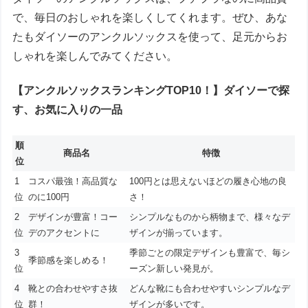
で、毎日のおしゃれを楽しくしてくれます。ぜひ、あな
たもダイソーのアンクルソックスを使って、足元からお
しゃれを楽しんでみてください。
【アンクルソックスランキングTOP10！】ダイソーで探
す、お気に入りの一品
順
商品名
特徴
位
1
コスパ最強！高品質な
100円とは思えないほどの履き心地の良
位
のに100円
さ！
2
デザインが豊富！コー
シンプルなものから柄物まで、様々なデ
位
デのアクセントに
ザインが揃っています。
3
季節ごとの限定デザインも豊富で、毎シ
季節感を楽しめる！
位
ーズン新しい発見が。
4
靴との合わせやすさ抜
どんな靴にも合わせやすいシンプルなデ
位
群！
ザインが多いです。