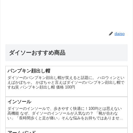
daiso
ダイソーおすすめ商品
パンプキン顔出し帽
ダイソーのパンプキン顔出し帽が笑えると話題に。 ハロウィンとい
えばかぼちゃ。 かぼちゃと言えばダイソーのパンプキン顔出し帽で
すね笑 パンプキン顔出し帽 価格 100円
インソール
ダイソーのインソールで、歩きやすく快適に！100均とは思えない
高機能 なぜ、ダイソーのインソールが人気なの？ 「靴が合わな
い」「長時間歩くと足が痛い」そんな悩みをお持ちではありません
か？実は、100円ショップのダイソーには、そんな悩みを解決して
くれる、高機能なインソールが揃っているんです。今回は、ダイソ
ーのインソールがなぜ人気なのか、その種類や選び方、そして快適
アームバンド