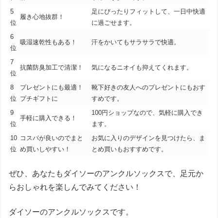
5
足にぴったりフィットして、一日中快適
履き心地抜群！
位
に過ごせます。
6
吸湿速乾性もある！
汗をかいてもサラサラで快適。
位
7
抗菌防臭加工で清潔！
気になるニオイも抑えてくれます。
位
8
プレゼントにも最適！
靴下好きの友人へのプレゼントにもおす
位
プチギフトに
すめです。
9
100円ショップなので、気軽に購入でき
手軽に購入できる！
位
ます。
10
コスパが良いのでまと
お気に入りのデザインを見つけたら、ま
位
め買いしやすい！
とめ買いもおすすめです。
ぜひ、あなたもダイソーのアンクルソックスで、足元か
らおしゃれを楽しんでみてください！
ダイソーのアンクルソックスです。