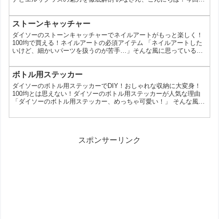
は、100円ショップのダイソーで販売されているアナとエルサのグ
ッズが、その可愛さで大人気なんです。え、100均でアナ雪グッズ
が買えるの？と驚いた方もいるかもしれません。そこで今回は、ダ
ストーンキャッチャー
イソーのアナとエルサグッズの魅力を徹底的に解説していきます。
ダイソーのストーンキャッチャーでネイルアートがもっと楽しく！
ダイソーのアナとエルサグッズが人気の理由 1位 ...
100均で買える！ネイルアートの必須アイテム 「ネイルアートした
いけど、細かいパーツを扱うのが苦手…」そんな風に思っているあ
なたへ。100円ショップのダイソーで、ネイルアートをもっと手軽
に楽しめるストーンキャッチャーが手に入るんです。今回は、ダイ
ソーのストーンキャッチャーの魅力を徹底解剖！ネイルアート初心
ボトル用ステッカー
者さんでも簡単に美しいネイルが完成します。 なぜダイソーのスト
ダイソーのボトル用ステッカーでDIY！おしゃれな収納に大変身！
ーンキャッチャーが人気なの？ ダイソーのストーンキ...
100均とは思えない！ダイソーのボトル用ステッカーが人気な理由
「ダイソーのボトル用ステッカー、めっちゃ可愛い！」 そんな風に
思った人も多いのではないでしょうか？ 今回は、100円ショップの
ダイソーで買えるボトル用ステッカーについてご紹介します。 その
デザイン性の高さから、収納グッズを自分好みにカスタマイズした
い人に大人気なんです。 なぜダイソーのボトル用ステッカーが人気
スポンサーリンク
なの？ デザインが豊富で可愛い！ 手書き風...