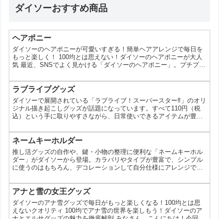
ダイソーおすすめ商品
ヘアポニー
ダイソーのヘアポニーが可愛いすぎる！簡単ヘアアレンジで毎日を
もっと楽しく！ 100均とは思えない！ダイソーのヘアポニーが大人
気 最近、SNSでよく見かける「ダイソーのヘアポニー」。プチプラ
なのに可愛いと話題になっているみたいだけど、実際どうなの？ど
んな種類があるの？今回は、そんな気になるダイソーのヘアポニー
について徹底的に調べてみました！ ダイソーのヘアポニーの魅力っ
ラブライブグッズ
て？ 【100均とは思えないデザイン性の高さ！】 ダイソーのヘアポ
ダイソーで展開されている「ラブライブ！スーパースター‼」のオリ
ニーは、デザイン性の高さに驚かされます。シン...
ジナル描き起こしグッズが話題になっています。すべて110円（税
込）という手に取りやすさながら、日常使いできるアイテムが豊富
にそろっているのが特徴です。コレクションとしても、実用アイテ
ムとしても楽しめるラインナップを詳しく見ていきます。 ラブライ
ブ！スーパースター‼の100円グッズとは 今回のシリーズは、Liella!
ネームキーホルダー
メンバーの描き起こしデザインを使ったオリジナルグッズ。定番の
推し活グッズの自作や、鍵・小物の整理に便利な「ネームキーホル
アクリル系アイテムから、ポーチやステッカ...
ダー」がダイソーから登場。カラバリやタイプが豊富で、シンプル
に使うのはもちろん、デコレーションして自分仕様にアレンジでき
るのが魅力です。日常のちょっとした「分かりにくい」を解決して
くれる実用アイテムとしても注目です。 ネームキーホルダーとは？
特徴とラインナップ 名前や目印を入れて使えるキーホルダーで、バ
アナと雪の女王グッズ
ッグや鍵、ポーチなどに取り付けて管理しやすくするアイテムで
ダイソーのアナ雪グッズで毎日がもっと楽しくなる！100均とは思
す。今回のシリーズはカラーと素材感のバリエーションが豊富で...
えないクオリティ 100均でアナ雪の世界を楽しもう！ダイソーのア
ナとエルサグッズの魅力を徹底解剖 みなさん、こんにちは！今回