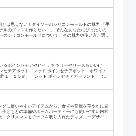
0均とは思えない！ダイソーのシリコンモールドの魅力 「手
ナルのグッズを作りたい！」 そんなあなたにぴったりの
ソーのシリコンモールドについて、その魅力や使い方、選び
人気なの？ お財布に優しい 100円という価格なので、
いるポインセチアやヒイラギ ツリーやリースもいいけ
ンセチアポット レッド ポインセチアポット ホワイト
（約１．１５ｍ） レッド ポインセチアガーランド （約
チアリング ホワイト ポインセチアアレンジブッシュ ホ
ングに使いやすいアイテムから、食卓や部屋を華やかに見
。子どもとの準備やホームパーティーにも使いやすい内容
は、クリスマスモチーフを取り入れたディズニーデザイン
ィーの卓上を彩るアイテム、室内装飾などが展開されてい