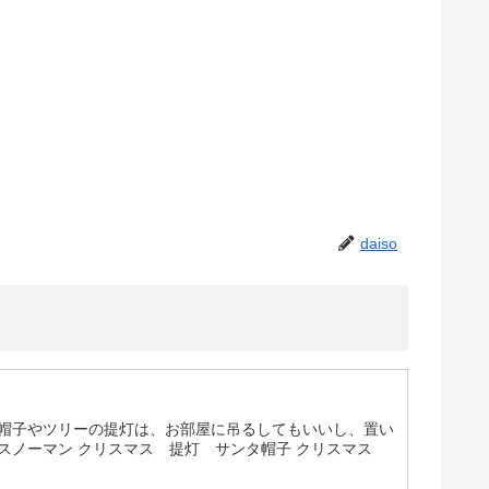
daiso
、帽子やツリーの提灯は、お部屋に吊るしてもいいし、置い
スノーマン クリスマス 提灯 サンタ帽子 クリスマス