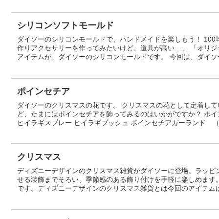
シリコンソフトモールド
ダイソーのシリコンモールドで、ハンドメイドを楽しもう！ 10
作りアクセサリーを作ってみたいけど、道具が高い…」 「オリジ
アイテムが、ダイソーのシリコンモールドです。 今回は、ダイ
方などを詳しくご紹介します。 なぜダイソーのシリコンモールドが
気軽に購入できます。 デ...
ポインセチア
ダイソーのクリスマスの花です。 クリスマスの花として定着して
ど、たまにはポインセチアを飾ってみるのはいかがですか？ ポイ
ヒイラギスプレー ヒイラギブッシュ ポインセチアガーランド 
１．１５ｍ） ホワイト ポインセチアリング レッド ポインセ
ワイト ポインセチアバイン ...
クリスマス
ディズニーデザインのクリスマス雑貨がダイソーに登場。ラッピ
せる装飾までそろい、季節感のある飾り付けを手軽に楽しめます
です。ディズニーデザインのクリスマス雑貨とは今回のアイテム
の雑貨です。紹介文では、ラッピング向けのアイテムや、パーテ
ることが案内されています。いずれも、普段...