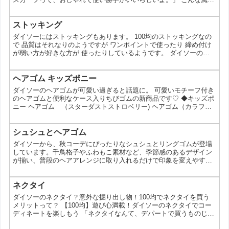
聞いたことありませんか？ 今回は、そんな噂の真相を徹底検証すべ
く、ダイソーのスカーフの魅力を余すところなくご紹介します！ い
つものコーデにプラスするだけで、ぐっとおしゃれ度アップ！プチ
ストッキング
プラなのに高見えするスカーフは、あなたのワードローブにぜひ加
ダイソーにはストッキングもあります。 100均のストッキングなの
えたいアイテムです。 ダイソーのスカーフ｜【5種...
で 品質はそれなりのようですが ワンポイントで使ったり 締め付け
が弱い方が好きな方が 使ったりしているようです。 ダイソーのス
トッキング：100円で美脚ゲット！？徹底解説 最近、スカートやワ
ンピースを着るときに、ストッキングを履く機会が増えていません
か？でも、ストッキングは意外と高価なものですよね。そんなスト
ヘアゴム キッズポニー
ッキングが、なんとダイソーで100円で売ってるんだって！ えー、
ダイソーのヘアゴムが可愛い過ぎると話題に。 可愛いモチーフ付き
100円でストッキングなんて大丈夫なの？っ...
のヘアゴムと便利なケース入りちびゴムの新商品です♡ ◆キッズポ
ニー ヘアゴム （スターダストストロベリー) ヘアゴム（カラフル
ハートベア） ヘアゴム（ドリーミングキャット） ヘアゴム（チェ
リー＆ベリー） ヘアゴム（ロリポップ） ヘアゴム（フラワーバニ
ー） ◆ミニヘアゴム（ケース） ミニヘアゴム（ロリポップケース
シュシュとヘアゴム
入） ミニヘアゴム（電球ケース入） ミニヘアゴム（ラビットケー
ダイソーから、秋コーデにぴったりなシュシュとリングゴムが登場
ス入） 各種100円(税抜) この投稿をIn...
しています。千鳥格子やふわもこ素材など、季節感のあるデザイン
が揃い、普段のヘアアレンジに取り入れるだけで印象を変えやすい
のが魅力。手軽に試せる価格帯なので、複数買いして使い分けるの
も現実的です。 秋らしさを取り入れやすいヘアアクセ 今回のアイ
テムは、季節感を意識した柄と素材が特徴です。千鳥格子は落ち着
ネクタイ
いた印象を与えやすく、カジュアルにもきれいめにも合わせやすい
ダイソーのネクタイ？意外な掘り出し物！100均でネクタイを買う
デザイン。一方、ふわもこタイプは柔らかい質感で、見た目にも...
メリットって？ 【100均】遊び心満載！ダイソーのネクタイでコー
ディネートを楽しもう 「ネクタイなんて、デパートで買うものじゃ
ないの？」 そう思っていませんか？実は、100円ショップのダイソ