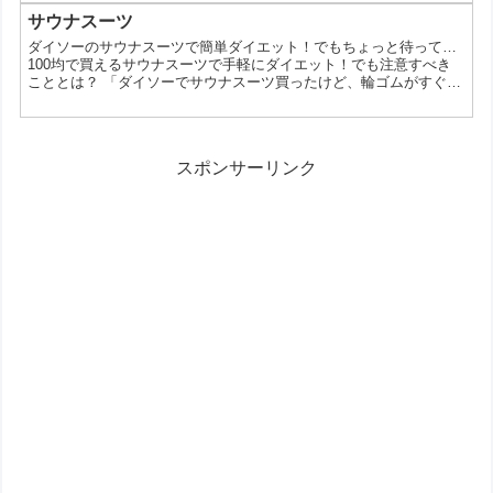
ーでも、おしゃれなネクタイが手に入るんです。今回は、ダイソー
のネクタイの魅力や、選び方、そしてコーディネートのヒントまで
サウナスーツ
ご紹介します。 なぜダイソーのネクタイが人気なの？ 価格が安い:
ダイソーのサウナスーツで簡単ダイエット！でもちょっと待って…
100円という手軽な価格で、気軽に購入でき...
100均で買えるサウナスーツで手軽にダイエット！でも注意すべき
こととは？ 「ダイソーでサウナスーツ買ったけど、輪ゴムがすぐ切
れて使い物にならない！」こんな経験はありませんか？手軽に始め
られるダイエットアイテムとして人気のサウナスーツですが、特に
100均で購入する場合は、品質に注意が必要です。今回は、ダイソ
ーのサウナスーツを安全に、そして効果的に使うための情報をお届
スポンサーリンク
けします。 なぜダイソーのサウナスーツの輪ゴムが切れ...