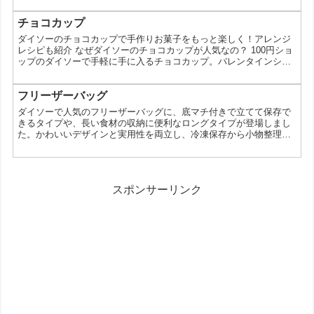
解説します。 ダイソーのだしパックってどんなもの？ ダイソーの
だしパックは、家庭で簡単に本格的なだしが取れる便利なアイテム
チョコカップ
です。袋入りのだしパックは、だしの元となる昆布や鰹節があらか
ダイソーのチョコカップで手作りお菓子をもっと楽しく！アレンジ
じめパックに詰められており、煮出すだけで風味豊かなス...
レシピも紹介 なぜダイソーのチョコカップが人気なの？ 100円ショ
ップのダイソーで手軽に手に入るチョコカップ。バレンタインシー
ズンだけでなく、普段使いにもぴったりと、人気を集めています。
今回は、ダイソーのチョコカップの魅力と、その使い方についてご
紹介します。 チョコカップってどんなもの？ チョコカップとは、
フリーザーバッグ
チョコレートを固めるための小さなカップのことです。シリコンや
ダイソーで人気のフリーザーバッグに、底マチ付きで立てて保存で
アルミなど、様々な素材で作られており、ハート型や星型...
きるタイプや、長い食材の収納に便利なロングタイプが登場しまし
た。かわいいデザインと実用性を両立し、冷凍保存から小物整理ま
で幅広く活躍。サイズ展開も豊富で、用途に合わせて選びやすいの
が魅力です。 立てて収納できるマチ付きタイプが便利 今回の新作
で注目なのが、底マチ付きのダブルジップ仕様。袋が自立するた
め、冷凍庫内で倒れにくく、整理整頓がしやすくなります。特に作
スポンサーリンク
り置きおかずやカット野菜を入れると、中身が見やすく取り出し
も...