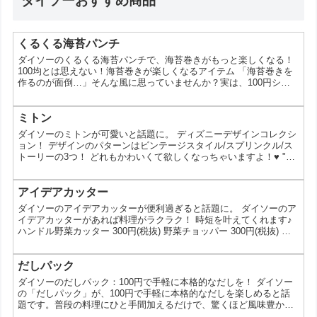
ダイソーおすすめ商品
くるくる海苔パンチ
ダイソーのくるくる海苔パンチで、海苔巻きがもっと楽しくなる！
100均とは思えない！海苔巻きが楽しくなるアイテム 「海苔巻きを
作るのが面倒…」そんな風に思っていませんか？実は、100円ショ
ップのダイソーで、海苔巻き作りが楽しくなるアイテムがあるんで
す。それが、くるくる海苔パンチです。今回は、ダイソーのくるく
る海苔パンチの魅力や使い方、そして海苔巻きをもっと美味しくす
ミトン
るアイデアをご紹介します。 なぜダイソーのくるくる海苔パンチが
ダイソーのミトンが可愛いと話題に。 ディズニーデザインコレクシ
人気なの？ ダイソーのくるくる海苔パンチが人気を集...
ョン！ デザインのパターンはビンテージスタイル/スプリンクル/ス
トーリーの3つ！ どれもかわいくて欲しくなっちゃいますよ！♥ "本
日は鍋敷きと鍋つかみをご紹介しちゃいます！ 星マークで囲んだ柄
の鍋敷きとカワイイポーズの鍋つかみ！ キッチンに飾るだけで楽し
くなるかも！ 鍋敷き（ビンテージスタイル）DC2 鍋つかみ（ビンテ
アイデアカッター
ージスタイル）DC2 ※各種100円(税抜) この投稿をInstagramで見る
ダイソーのアイデアカッターが便利過ぎると話題に。 ダイソーのア
ディズニーデザイ...
イデアカッターがあれば料理がラクラク！ 時短を叶えてくれます♪
ハンドル野菜カッター 300円(税抜) 野菜チョッパー 300円(税抜) ス
ライサーセット（５ＷＡＹ） 400円(税抜) 収納できるグレイター
400円(税抜) #調理 #キッチン #アイデアグッズ #料理 この投稿を
Instagramで見る ダイソーのアイデアカッターがあれば料理がラク
だしパック
ラク！時短を叶えてくれます♪ 4549892357510 ハンドル...
ダイソーのだしパック：100円で手軽に本格的なだしを！ ダイソー
の「だしパック」が、100円で手軽に本格的なだしを楽しめると話
題です。普段の料理にひと手間加えるだけで、驚くほど風味豊かな
スープが作れるこのアイテムについて、その魅力と使い方を詳しく