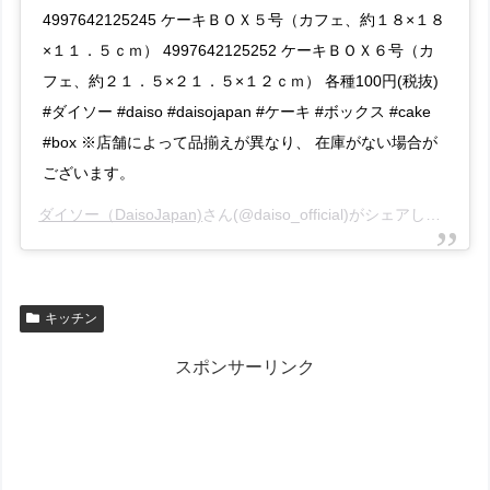
4997642125245 ケーキＢＯＸ５号（カフェ、約１８×１８
×１１．５ｃｍ） 4997642125252 ケーキＢＯＸ６号（カ
フェ、約２１．５×２１．５×１２ｃｍ） 各種100円(税抜)
#ダイソー #daiso #daisojapan #ケーキ #ボックス #cake
#box ※店舗によって品揃えが異なり、 在庫がない場合が
ございます。
ダイソー（DaisoJapan)
さん(@daiso_official)がシェアした投稿 –
キッチン
スポンサーリンク