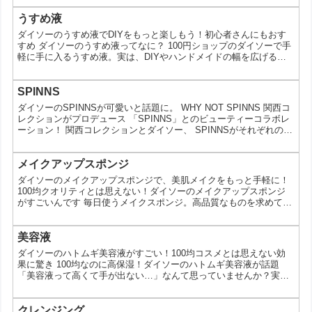
押さえた新商品です。 すべり止め付きでしっかり固定できるバンス
クリップ 今回のバンスクリップは、クリップの内側にすべり止めが
うすめ液
付いているのが最大のポイントです。一般的なタイプだと、髪質や
ダイソーのうすめ液でDIYをもっと楽しもう！初心者さんにもおす
量によってはズレやすいこともありますが、この仕様...
すめ ダイソーのうすめ液ってなに？ 100円ショップのダイソーで手
軽に手に入るうすめ液。実は、DIYやハンドメイドの幅を広げる便
利なアイテムなんです。塗料が固まってしまった時や、色を薄めた
い時など、様々な場面で活躍します。今回は、ダイソーのうすめ液
の魅力や使い方についてご紹介します。 ダイソーのうすめ液が人気
SPINNS
の理由 価格が安い: 100円という手軽な価格で購入できる 種類が豊
ダイソーのSPINNSが可愛いと話題に。 WHY NOT SPINNS 関西コ
富: アクリル絵具、ニス、マニキュアなど...
レクションがプロデュース 「SPINNS」とのビューティーコラボレ
ーション！ 関西コレクションとダイソー、 SPINNSがそれぞれの強
みを活かし、 コラボレーションしたコスメシリーズ この投稿を
Instagramで見る 関西コレクションとのコラボシリーズ第3弾はあの
「SPINNS」とのコラボ商品！ニュアンスチェンジに使えるカラー
メイクアップスポンジ
リップや夏メイクにぴったりのリップティントなど、全59アイテム
ダイソーのメイクアップスポンジで、美肌メイクをもっと手軽に！
が勢ぞろい...
100均クオリティとは思えない！ダイソーのメイクアップスポンジ
がすごいんです 毎日使うメイクスポンジ。高品質なものを求めて
も、なかなか手が出せない…なんて思っている人も多いのではない
でしょうか？実は、そんなあなたに朗報です！100円ショップのダ
イソーで、高コスパで優秀なメイクアップスポンジが手に入るんで
美容液
す。今回は、ダイソーのメイクアップスポンジの魅力をたっぷりと
ダイソーのハトムギ美容液がすごい！100均コスメとは思えない効
お伝えします。 なぜダイソーのメイクアップスポンジが人...
果に驚き 100均なのに高保湿！ダイソーのハトムギ美容液が話題
「美容液って高くて手が出ない…」なんて思っていませんか？実
は、100円ショップのダイソーで買えるハトムギ美容液が、その効
果の高さから話題になっているんです。今回は、ダイソーのハトム
ギ美容液の魅力や、使い方、選び方についてご紹介します。 なぜダ
クレンジング