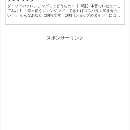
イソーのハトムギ美容液が人気なの？ 価格が安い: 100円という手軽
ダイソーのクレンジングってどうなの？【10選】本音でレビューし
な価格で購入できる 保湿効果が高い: ハトム...
てみた！ 「毎日使うクレンジング、できればコスパ良く済ませた
い！」 そんなあなたに朗報です！100円ショップのダイソーには、
実は優秀なクレンジングが揃っているんです。 今回は、そんなダイ
ソーのクレンジングを10選に厳選して、忖度なしでレビューしちゃ
います！ 1位 【メイクもするんとオフ！】オイルクレンジング
「落ちにくいメイクもするんとオフ！」と話題のオイルクレンジン
スポンサーリンク
グ。メイクとのなじみが良く、肌への負担も少ないの...