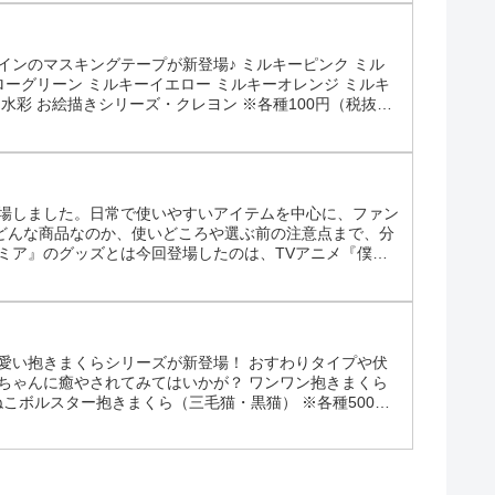
インのマスキングテープが新登場♪ ミルキーピンク ミル
ローグリーン ミルキーイエロー ミルキーオレンジ ミルキ
水彩 お絵描きシリーズ・クレヨン ※各種100円（税抜）
プが新登場♪ ミルキーピンク ミルキーブルー ミルキーエメラ
登場しました。日常で使いやすいアイテムを中心に、ファン
どんな商品なのか、使いどころや選ぶ前の注意点まで、分
ミア』のグッズとは今回登場したのは、TVアニメ『僕の
種100円～500円（税込110円～550円）で、手に取
愛い抱きまくらシリーズが新登場！ おすわりタイプや伏
ちゃんに癒やされてみてはいかが？ ワンワン抱きまくら
ねこボルスター抱きまくら（三毛猫・黒猫） ※各種500円
きまくら伏せタイプ（三毛猫・黒猫） ※各種1000円（税