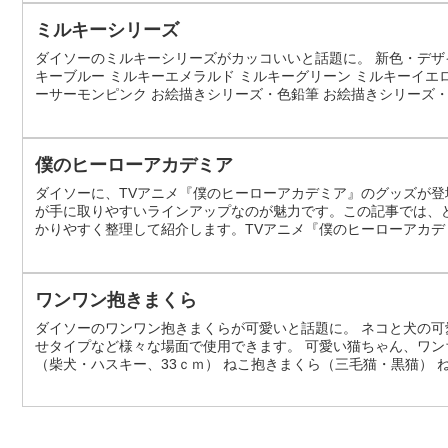
ミルキーシリーズ
ダイソーのミルキーシリーズがカッコいいと話題に。 新色・デザ
キーブルー ミルキーエメラルド ミルキーグリーン ミルキーイエ
ーサーモンピンク お絵描きシリーズ・色鉛筆 お絵描きシリーズ・
この投稿をInstagramで見る 新色・デザインのマスキングテー
ル...
僕のヒーローアカデミア
ダイソーに、TVアニメ『僕のヒーローアカデミア』のグッズが
が手に取りやすいラインアップなのが魅力です。この記事では、
かりやすく整理して紹介します。TVアニメ『僕のヒーローアカデ
ヒーローアカデミア』をモチーフにしたダイソー商品です。価格帯は各
りやすい範囲に収まっていま...
ワンワン抱きまくら
ダイソーのワンワン抱きまくらが可愛いと話題に。 ネコと犬の可
せタイプなど様々な場面で使用できます。 可愛い猫ちゃん、ワン
（柴犬・ハスキー、33ｃｍ） ねこ抱きまくら（三毛猫・黒猫） 
（税抜） ワンワン抱きまくら（柴犬・ハスキー、50ｃｍ） ねこ抱
抜） この投稿をI...