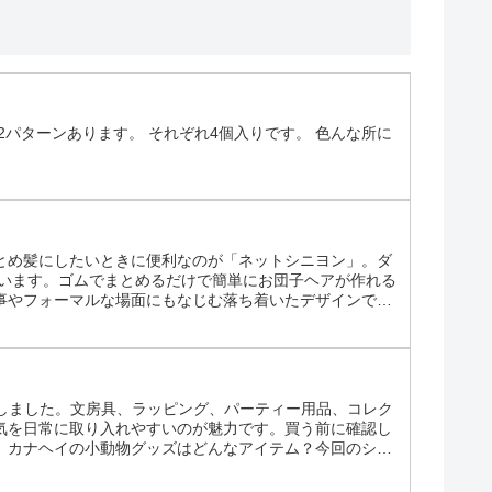
パターンあります。 それぞれ4個入りです。 色んな所に
とめ髪にしたいときに便利なのが「ネットシニヨン」。ダ
ています。ゴムでまとめるだけで簡単にお団子ヘアが作れる
事やフォーマルな場面にもなじむ落ち着いたデザインで、
ネットシニヨンとは ネットシニヨンは、髪をお団子状に
場しました。文房具、ラッピング、パーティー用品、コレク
気を日常に取り入れやすいのが魅力です。買う前に確認し
。カナヘイの小動物グッズはどんなアイテム？今回のシリ
の小動物」アイテムです。シートシールやふせん、メモ帳な