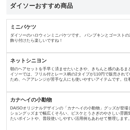
ダイソーおすすめ商品
ミニバケツ
ダイソーのハロウィンミニバケツです。 パンプキンとゴーストの2
飾り付けたら楽しいですね！
ネットシニヨン
朝のヘアセットを手早く済ませたいときや、きちんと感のあるま
イソーでは、フリル付とレース柄の2タイプが110円で販売され
ため、ヘアアレンジが苦手な人にも使いやすいアイテムです。仕
日常使いにも取り入れやすいヘアアクセサリーです。 ダイソーの
まとめたあとにネットで包み込むタイ...
カナヘイの小動物
DAISOオリジナルデザインの「カナヘイの小動物」グッズが登
ショングッズまで幅広くそろい、ピスケとうさぎのやさしい雰囲
たいポイントや、普段使いしやすい活用例もあわせて整理します
ーズは、DAISOのオリジナルデザインで展開される「カナヘイ
どの定番文具に加え、ギフトバッグ...