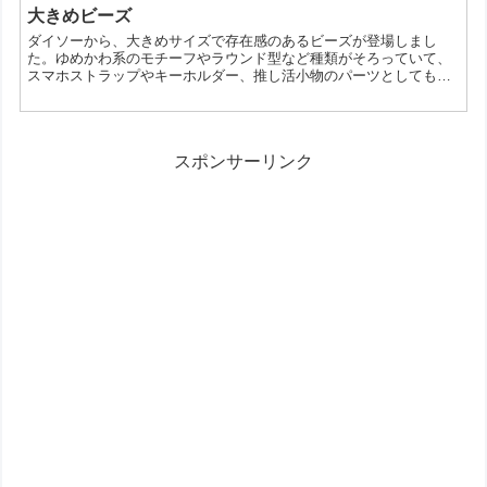
ぷりとお伝えします。 【プラボタンランキングTOP10！】ダイソー
大きめビーズ
のプラボタンでハンドメイドを楽しもう！ 1位 コスパ最強！豊富
ダイソーから、大きめサイズで存在感のあるビーズが登場しまし
なデザインのプラボタン 100円でこんなにたく...
た。ゆめかわ系のモチーフやラウンド型など種類がそろっていて、
スマホストラップやキーホルダー、推し活小物のパーツとしても使
いやすいアイテムです。どんな雰囲気に仕上がるのか、選び方や注
意点もあわせて紹介します。大きめビーズはどんなアイテム？今回
のビーズは、一般的な細かなビーズよりもひとつひとつの存在感が
強く、見た目のアクセントを作りやすいのが特徴です。とくにスマ
スポンサーリンク
ホストラップのように、完成後に目に入りやすいアイテムでは、ビ
ー...