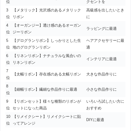
位
クセントを
3
【メタリック】光沢感のあるメタリック
高級感を出したいとき
位
リボン
に
4
【オーガンジー】透け感のあるオーガン
ラッピングに最適
位
ジーリボン
5
【グログランリボン】しっかりとした生
ヘアアクセサリーに最
位
地のグログランリボン
適
6
【リネンリボン】ナチュラルな風合いの
インテリアに最適
位
リネンリボン
7
【太幅リボン】存在感のある太幅リボン
大きな作品作りに
位
8
【細幅リボン】繊細な作品作りに最適
小さな作品作りに
位
9
【リボンセット】様々な種類のリボンが
いろいろ試したい方に
位
セットになった商品
おすすめ
10
【リメイクシート】リメイクシートに貼
DIYに最適
位
ってアレンジ