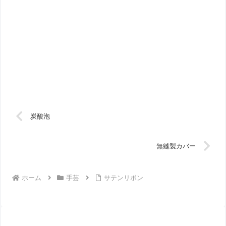
炭酸泡
無縫製カバー
ホーム
手芸
サテンリボン