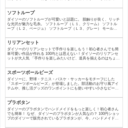
す。完成後はボールチェーンで持ち歩けるなど、実用性もあるのが
魅力です。 羊毛フェルトキットとは？ 専用の羊毛をニードルで刺
し固めて、立体的なマスコットを作るクラフトキットです。今回の
ソフトループ
シリーズは、かわいらしい動物や小物モチーフがセットになってお
ダイソーのソフトループが可愛いと話題に。 肌触りが良く、リッチ
り、必要な材料と簡単なレシピが付属しています。 特別な道具...
な光沢が魅力な毛糸。 ソフトループ（Ｌ１、クリーム） ソフトル
ープ（Ｌ２、ベージュ） ソフトループ（Ｌ３、グレー） モールヤ
ーン（ＭＢ１、白） モールヤーン（ＭＢ３、茶） モールヤーン
（ＭＢ４、藍） モールヤーン（ＭＢ５、緑） モールヤーン（ＭＢ
６、赤） モールヤーン（ＭＢ７、紫） この投稿をInstagramで見る
リリアンセット
・ 肌触りが良く、リッチな光沢が魅力な毛糸。 ソフトループ（Ｌ
ダイソーのリリアンセットで手作りを楽しもう！初心者さんでも簡
１、クリーム） ソフトループ（Ｌ２、...
単可愛い作品が作れる 100均とは思えない！ダイソーのリリアンセ
ットが大人気 「手作りを楽しみたいけど、道具を揃えるのはちょっ
と…」そんな風に思ったことはありませんか？実は、100円ショッ
プのダイソーで、リリアンを使った手作りが楽しめるセットが販売
されているんです。今回は、ダイソーのリリアンセットの魅力や、
スポーツボールビーズ
使い方、アレンジ方法についてご紹介します。 なぜダイソーのリリ
ダイソーに、野球・テニス・バスケ・サッカーをモチーフにした
アンセットが人気なの？ 価格が安い: 100円とい...
「スポーツボールビーズ」が登場しました。部活動のお守り風アイ
テムや、推し活グッズのワンポイントにも使いやすい小さなビーズ
です。チームでおそろいにする楽しみ方も考えやすいでしょう。 ス
ポーツボールビーズとは この商品は、スポーツボールをイメージし
たビーズを集めた手芸アイテムです。ラインアップは4種類で、野
プラボタン
球、テニス、バスケットボール、サッカーがあります。商品情報で
ダイソーのプラボタンでハンドメイドをもっと楽しく！初心者さん
はそれぞれの個数と、野球・バスケはおよそのサイズも案内され...
でも簡単！ なぜ、ダイソーのプラボタンが人気なの？ 100円ショッ
プのダイソーで販売されているプラボタンが、今、ハンドメイド好
きの間で大人気なんです！その理由は、なんといってもその手軽さ
と豊富な種類。今回は、そんなダイソーのプラボタンの魅力をたっ