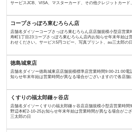
サービスJCB、VISA、マスターカード、その他クレジットカード、Edy、
ICOCA、DoCoMo iD、nimoca、SUGOCA、はやかけん、TOICA、Ki
コープさっぽろ東むろらん店
店舗名ダイソーコープさっぽろ東むろらん店店舗規模小型店営業時間10:0
寿町1丁目23コープさっぽろ東むろらん店内お知らせ年末年始は
わせください。サービス5円コピー、写真プリント、au三太郎の
徳島城東店
店舗名ダイソー徳島城東店店舗規模標準店営業時間9:00-21:00電話番
知らせ年末年始は営業時間が異なる場合がございますので各店舗
くすりの福太郎鎌ヶ谷店
店舗名ダイソーくすりの福太郎鎌ヶ谷店店舗規模小型店営業時間9:00-2
野辺本町2-10-25お知らせ年末年始は営業時間が異なる場合が
三太郎の日