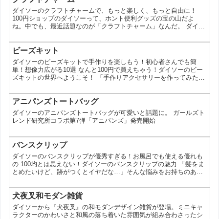
を思わせるレトロモチーフが特徴です。商品説明では、ピンク・パ
ダイソーのクラフトチャームで、もっと楽しく、もっと自由に！
ープル・ブルー・イエローといったカラー展開が案内されてお...
100円ショップのダイソーって、ホント便利グッズの宝の山だよ
ね。中でも、最近話題なのが「クラフトチャーム」なんだ。 ダイソ
ーのクラフトチャームって、どんなもの？ 金属製やプラスチック製
など、様々な素材で作られたチャームなんだ。動物の形をしたも
の、星やハートなどの形をしたもの、アルファベットや数字の形を
ビーズキット
したものなど、デザインも豊富。 なんでそんなに人気なの？ とに
ダイソーのビーズキットで手作りを楽しもう！初心者さんでも簡
かく安い！: 1個100円～と、とってもお手頃価格。 簡...
単！想像力広がる10選 なんと100円で買えちゃう！ダイソーのビー
ズキットの世界へようこそ！ 「手作りアクセサリーを作ってみたい
けど、材料集めが面倒…」そんなあなたに朗報です！100円ショッ
プのダイソーには、初心者さんでも簡単に作れるビーズキットが豊
富に揃っているんです。今回は、その中でも特に人気が高く、おす
アニパンズトートバッグ
すめのビーズキットを10選ご紹介します。 ビーズキットってなに？
ダイソーのアニパンズトートバッグが可愛いと話題に。 ガールズト
ビーズキットとは、アクセサリー作りに必要なパー...
レンド研究所コラボ第7弾「アニパンズ」発売開始
バンスクリップ
ダイソーのバンスクリップが優秀すぎる！お風呂でも使える優れも
の 100均とは思えない！ダイソーのバンスクリップの魅力 「髪をま
とめたいけど、跡がつくとイヤだな…」そんな悩みをお持ちのあな
たへ。100円ショップのダイソーで、跡がつきにくく、お風呂でも
使える優秀なバンスクリップが人気なんです。今回は、そんなダイ
ソーのバンスクリップの魅力をたっぷりとお伝えします。 なぜダイ
犬夜叉和モダン雑貨
ソーのバンスクリップが人気なの？ 価格が安い: 100円という手軽な
ダイソーから『犬夜叉』の和モダンデザイン雑貨が登場。ミニキャ
価格で購入できる デザインが豊富: シンプ...
ラクターのかわいさと和風の落ち着いた雰囲気が組み合わさったシ