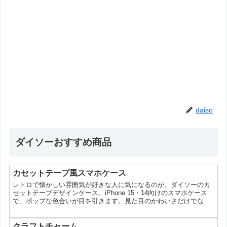
daiso
ダイソーおすすめ商品
カセットテープ風スマホケース
レトロで懐かしい雰囲気が好きな人に気になるのが、ダイソーのカ
セットテープデザインケース。iPhone 15・14向けのスマホケース
で、ポップな色合いが目を引きます。見た目のかわいさだけでな
く、推しカラー選びや色違いでそろえる楽しさもあるアイテムで
す。カセットテープ風のデザインが目を引くスマホケース今回の
「カセットテープデザインケース」は、昔ながらのカセットテープ
クラフトチャーム