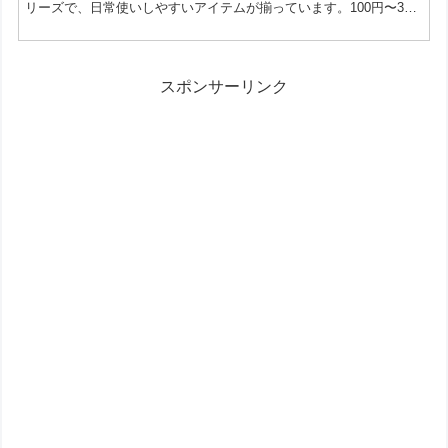
リーズで、日常使いしやすいアイテムが揃っています。100円〜300
円という手に取りやすい価格帯も魅力で、コレクションにも普段使
いにも向いています。 どんなアイテムがある？ラインナップ一覧
今回のシリーズは、実用雑貨とコレクションアイテムの両方が揃っ
ているのが特徴です。 ミニハンカチタオル 和モダン柄
スポンサーリンク
（4510085531987） ラバーキーホルダー 和モダン...