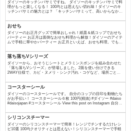
ダイソーのキッチンバサミですね。 ダイソーのキッチンバサミで料
理がもっと楽しくなる！ 100均とは思えない切れ味！ダイソーのキ
ッチンバサミの魅力とは？ 「キッチンバサミって、高いからなかな
か買い替えられない…」 「もっと使いやすいキッチンバサミが欲し
いな」 そんな風に思っていませんか？実は、100円ショップのダイ
ソーには、そんな悩みを解決してくれる、切れ味抜群のキッチンバ
おせち
サミがたくさんあるんです。今回は、ダイソーのキッチンバサミの
ダイソーのお正月グッズで簡単おしゃれ！紙皿＆紙コップでおせち
魅力や選び方、そして使い方について詳しく解説し...
パーティー お正月は面倒なおせち料理から解放！ダイソーのアイテ
ムで手軽に華やかパーティー お正月といえば、おせち料理。でも、
作るのが大変だったり、毎年同じメニューに飽きてしまう人も多い
のではないでしょうか？そんなあなたに朗報です！100円ショップ
のダイソーで、お正月パーティーをもっと楽しくするアイテムが
落ち落ちVシリーズ
続々と登場しています。今回は、紙皿や紙コップを使った、簡単で
ダイソーから、おそうじシートとメラミンスポンジを組み合わせた
おしゃれなパーティーのアイデアをご紹介！ なぜダイソーの...
「落ち落ちVシリーズ」が登場しました。2面を使い分けできる
2WAY仕様で、カビ・ヌメリ・シンク汚れ・コゲなど、場所ごとの
気になる汚れに合わせて選びやすいのが特徴です。年末の大掃除は
もちろん、日々の部分掃除にも取り入れやすいアイテムです。おそ
うじシート＋メラミンの落ち落ちVシリーズとはこのシリーズは、
コースターシール
片面でおそうじシート、もう片面でメラミンスポンジとして使える
ダイソーのコースターシールです。 自分のコップの目印を動物たち
清掃アイテムです。ひとつの汚れに対して、拭く・こするの両方
がお手伝い！ コースターシール６枚 100円(税抜) #ダイソー #daiso
の...
#daisojapan #コースターシール View this post on Instagram 自分の
コップの目印を動物たちがお手伝い！ 4549131705065 コースター
シール６枚 100円(税抜) #ダイソー #daiso #daisojapan #コースター
シール ※店舗によって品揃えが異なり、在庫がない場合がございま
シリコンスチーマー
す。...
ダイソーのシリコンスチーマーで簡単！レンジでチンするだけレシ
ピ10選 100均クオリティとは思えない！シリコンスチーマーで手軽