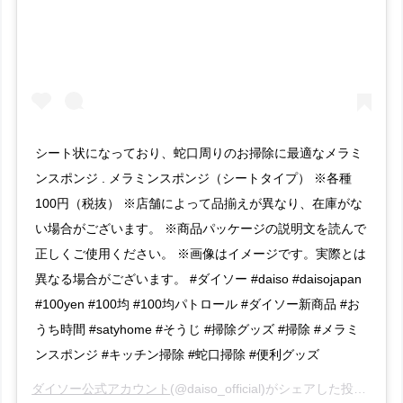
シート状になっており、蛇口周りのお掃除に最適なメラミ
ンスポンジ . メラミンスポンジ（シートタイプ） ※各種
100円（税抜） ※店舗によって品揃えが異なり、在庫がな
い場合がございます。 ※商品パッケージの説明文を読んで
正しくご使用ください。 ※画像はイメージです。実際とは
異なる場合がございます。 #ダイソー #daiso #daisojapan
#100yen #100均 #100均パトロール #ダイソー新商品 #お
うち時間 #satyhome #そうじ #掃除グッズ #掃除 #メラミ
ンスポンジ #キッチン掃除 #蛇口掃除 #便利グッズ
ダイソー公式アカウント
(@daiso_official)がシェアした投稿 –
20