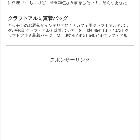
に料理 「忙しいけど、栄養満点な食事をしたい！」そんなあなたに
朗報です。100円ショップのダイソーで手軽に手に入るシリコンス
チーマーを使って、簡単に美味しい料理を作ってみませんか？今回
は、レンジでチンするだけで完成する、簡単レシピを10選ご紹介し
クラフトアルミ蒸着バッグ
ます。 なぜダイソーのシリコンスチーマーが人気なの？ 価格が安
キッチンのお洒落なインテリアにも? カフェ風クラフトアルミバッ
い: 100円という手軽な価格で購入できる 電...
グが登場 クラフトアルミ蒸着バッグ Ｓ 4枚 4549131-640731 ク
ラフトアルミ蒸着バッグ Ｍ 3枚 4549131-640748 クラフトアルミ
蒸着バッグ Ｌ 2枚 4549131-640755 各種100円(税抜)
スポンサーリンク