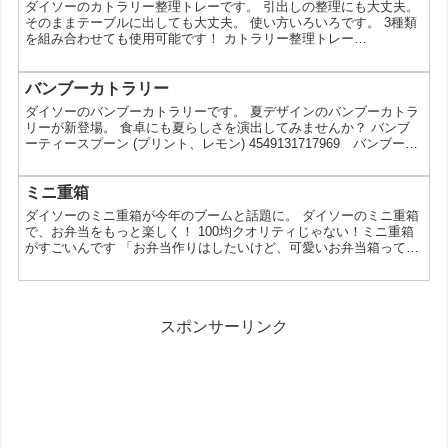
ダイソーのカトラリー整理トレーです。 引出しの整理にも大丈夫。
が人気の理由 1. 高コスパでおしゃれなデザイン ...
そのままテーブルに出しても大丈夫。 使い方いろいろです。 3種類
を組み合わせても使用可能です！ カトラリー整理トレー
（25.5×8.5×4.5ｃｍ） カトラリー整理トレー（17×8.5×4.5ｃｍ）
カトラリー整理トレー（2個、8.5×8.5×4.5ｃｍ） この投稿を
Instagramで見る 引出しの整理にも そのままテーブルに出しても 使
バンブーカトラリー
い方いろいろ 3種類を組み合わせても使用可能 . . . カトラリー整理
ダイソーのバンブーカトラリーです。 夏デザインのバンブーカトラ
ト...
リーが新登場。 食卓にも夏らしさを演出してみませんか？ バンブ
ーティースプーン (プリント、レモン) 4549131717969 バンブース
プーン (プリント、レモン) バンブーサーバースプーン (プリント、
レモン) バンブーティースプーン (プリント、スイカ) バンブースプ
ーン (プリント、スイカ) バンブーサーバースプーン (プリント、ス
ミニ重箱
イカ) バンブー子ども箸 (プリント、レモン、2膳) バンブー箸 (プリ
ダイソーのミニ重箱が今年のブームと話題に。 ダイソーのミニ重箱
ン...
で、お弁当をもっと楽しく！ 100均クオリティじゃない！ミニ重箱
がすごいんです 「お弁当作りはしたいけど、可愛いお弁当箱って高
いしなぁ…」そんな風に思っているあなたへ。ダイソーのミニ重箱
は、そんな悩みを解決してくれる、まさに神アイテムなんです！ 今
回は、ダイソーのミニ重箱の魅力を徹底解剖。選び方や使い方、さ
らにはアレンジ方法まで、余すところなくお伝えします。 ミニ重箱
スポンサーリンク
ってどんなの？ ミニ重箱とは、通常の重箱よりもコ...