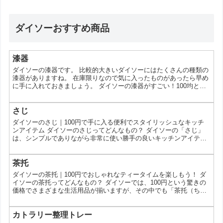
ダイソーおすすめ商品
漆器
ダイソーの漆器です。 比較的大きいダイソーにはたくさんの種類の
漆器がありますね。 在庫限りなので気に入ったものがあったら早め
に手に入れておきましょう。 ダイソーの漆器がすごい！100均とは
思えない高見え＆おしゃれな漆器の世界へようこそ！ 100均で買え
る漆器って本当？ 「漆器って高価なイメージがあるけど、ダイソー
で買えるの？」 「100均の漆器って、本当に使えるの？」 そんな風
さじ
に思ったことはありませんか？実は、ダイソーでは、本格的な漆器
ダイソーのさじ｜100円で手に入る便利でスタイリッシュなキッチ
ではなく、漆調の食器やカトラリーが数多く...
ンアイテム ダイソーのさじってどんなもの？ ダイソーの「さじ」
は、シンプルでありながら非常に使い勝手の良いキッチンアイテム
です。多くの家庭で活躍するアイテムですが、ダイソーで販売され
ているさじは、その価格とデザインのバランスが絶妙です。この記
事では、ダイソーのさじの特徴や利便性について詳しくご紹介し、
茶托
その魅力をお伝えします。 ダイソーのさじの魅力 高コストパフォ
ダイソーの茶托｜100円でおしゃれなティータイムを楽しもう！ ダ
ーマンスを実現する100円アイテム ダイソーで販売され...
イソーの茶托ってどんなもの？ ダイソーでは、100円という驚きの
価格でさまざまな生活用品が揃いますが、その中でも「茶托（ちゃ
たく）」は特に注目されるアイテムです。茶托は、ティーカップの
下に置いて、飲み物をこぼした際の受け皿として使われるアイテム
です。今回は、ダイソーで購入できる茶托について、その魅力や使
カトラリー整理トレー
い方、価格のメリットなどを詳しくご紹介します。 ダイソーの茶托