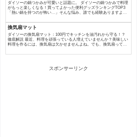
ダイソーの鍋つかみが可愛いと話題に。 ダイソーの鍋つかみで料理
っぷりとお伝えします。 なぜダイソーの洗面器が人気...
がもっと楽しくなる！買ってよかった便利グッズランキングTOP3
「熱い鍋を持つのが怖い…」そんな悩み、誰でも経験ありますよ
ね？実は、100円ショップのダイソーには、そんなお悩みを解決し
てくれる、優秀な鍋つかみがたくさんあるんです。今回は、ダイソ
ーの鍋つかみの中から、とくに人気が高く、買ってよかったと思え
換気扇マット
るアイテムを3位までランキング形式でご紹介します。 【1位】耐熱
ダイソーの換気扇マット：100円でキッチンを油汚れから守る！？
性抜群！シリコン製鍋つかみ シリコン製なので、熱に...
徹底解説 最近、料理を頑張っている人増えていませんか？美味しい
料理を作るには、換気扇は欠かせませんよね。でも、換気扇ってす
ぐに油汚れで汚れてしまいますよね。そんなあなたに朗報！ダイソ
ーには、なんと100円で換気扇を油汚れから守れる換気扇マットが
売ってるんだって！ えー、100円で換気扇マットなんて大丈夫な
の？って思うでしょ？実は、ダイソーの換気扇マットは、機能性も
スポンサーリンク
使いやすさも100円とは思えない充実度だよ。 ダイソ...