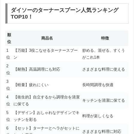
ダイソーのターナースプーン人気ランキング
TOP10！
順
商品名
特徴
位
1
【万能】3役こなせるターナースプー
炒める、混ぜる、すくう
位
ン
がこれ1本
2
【耐熱】高温調理にも対応
さまざまな料理に使える
位
3
【軽量】疲れにくい
長時間調理も快適
位
4
【衛生的】自立するから調理台を清潔
キッチンを清潔に保てる
位
に保てる
5
【デザイン】おしゃれなデザインでキ
料理が楽しくなる
位
ッチンを彩る
6
【セット】ターナーとヘラがセットに
さまざまな料理に対応