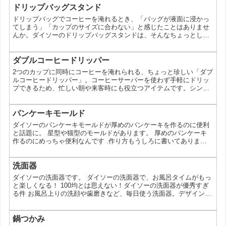
ドリップバッグスタンド
ドリップバッグでコーヒーを淹れるとき、「バッグが液面に浸かっ
てしまう」「カップのサイズに合わない」と感じたことはありませ
んか。ダイソーのドリップバッグスタンドは、そんなちょっとした
不便を解消するアイテム。シンプルながら使い勝手の幅が広く、日
常から外出先まで活躍の場が広がります。 ドリップバッグスタンド
とは カップの上に設置し、ドリップバッグを浮かせた状態で固定で
ダブルコーヒードリッパー
きるアイテムです。コーヒー抽出中にバッグが液体に浸からないた
2つのカップに同時にコーヒーを淹れられる、ちょっと珍しい「ダブ
め、雑味が出にくく、安定した味を目指しやすくなります。構...
ルコーヒードリッパー」。コーヒーサーバーを使わず手軽にドリッ
プできるため、忙しい朝や来客時にも役立つアイテムです。シンプ
ルながら工夫次第で使い道が広がる一方、使い勝手には気をつけた
いポイントもあります。 ダブルコーヒードリッパーとは ダブルコ
ーヒードリッパーは、1つのドリッパーで2つのカップに同時にコー
パンケーキモールド
ヒーを注げるアイテムです。底面に複数の抽出穴があり、抽出した
ダイソーのパンケーキモールドが厚めのパンケーキを作るのに便利
コーヒーが左右に分かれて流れる構造になっています。 商...
と話題に。 星型や猫型のモールドがあります。 厚めのパンケーキ
作るのにめっちゃ便利なんです .作り方もうしろに書いてあります.
ダイソーに売ってあるのでぜひ . pic.twitter.com/l2GNMbZsRa—
konn (@konnpic7) 2018年11月1日
洗面器
ダイソーの洗面器です。 ダイソーの洗面器で、お風呂タイムがもっ
と楽しくなる！ 100均とは思えない！ダイソーの洗面器が優秀すぎ
る件 お風呂上りの洗顔や歯磨きなど、毎日使う洗面器。デザインや
機能性にこだわりたいけど、頻繁に買い替えるものだからコスパも
気になる…。そんなあなたに朗報です！100円ショップのダイソー
には、そんな願いを叶えてくれる、おしゃれで機能的な洗面器がた
鍋つかみ
くさん売られているんです。今回は、ダイソーの洗面器の魅力をた