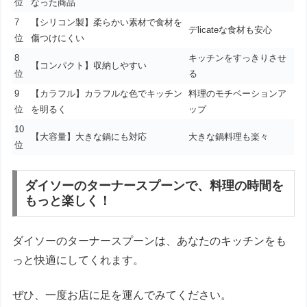
位
なった商品
7
【シリコン製】柔らかい素材で食材を
デlicateな食材も安心
位
傷つけにくい
8
キッチンをすっきりさせ
【コンパクト】収納しやすい
位
る
9
【カラフル】カラフルな色でキッチン
料理のモチベーションア
位
を明るく
ップ
10
【大容量】大きな鍋にも対応
大きな鍋料理も楽々
位
ダイソーのターナースプーンで、料理の時間を
もっと楽しく！
ダイソーのターナースプーンは、あなたのキッチンをも
っと快適にしてくれます。
ぜひ、一度お店に足を運んでみてください。