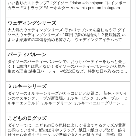
きが人気なの？ ダイソーのメガネ拭きが人気を集めて...
いい香りのストラップ? #ダイソー #daiso #daisojapan #レインボー
カラー #ストラップ #キーホルダー View this post on Instagram さ
わり心地がクセになる！ いい香りのストラップ? 4549131713343
ぽふぽふファンシーアニマル(ユニコーン) 4549131713343 ぽふぽ
ふファンシーアニマル(うさぎ) 4549131713367 ぽふぽふアニマル
ウェディングシリーズ
アイスク...
大人気のウェディングシリーズ♪手作りオブジェを楽しもう♡ ダイ
ソーのウェディングシリーズ：100円で夢の結婚式！？徹底解説 い
よいよ結婚式の準備を始める皆さん、ウェディングアイテムって
色々必要で、意外と費用がかさみますよね。そんなあなたに朗報！
ダイソーには、なんと100円でウェディングアイテムが売ってるん
だって！ えー、100円でウェディングアイテムなんて大丈夫なの？
パーティバルーン
って思うでしょ？実は、ダイソーのウェディングシリーズは、デザ
ダイソーのパーティーバルーンで、おうちパーティーをもっと楽し
イン性も機能性も100円とは思えない充実度だよ。 ...
く！ 100均とは思えない！ダイソーのパーティーバルーンが人気を
集める理由 誕生日パーティーや記念日など、特別な日を彩るのに欠
かせないのがバルーンですよね。でも、たくさんのバルーンを買う
のはちょっと予算オーバー…なんて思っている方も多いのではない
でしょうか？そんな方におすすめなのが、100円ショップのダイソ
ミルキーシリーズ
ーで販売されているパーティーバルーンです。今回は、ダイソーの
ダイソーのミルキーシリーズがカッコいいと話題に。 新色・デザイ
パーティーバルーンの魅力を徹底解剖！種類や選び方、飾...
ンのマスキングテープが新登場♪ ミルキーピンク ミルキーブルー ミ
ルキーエメラルド ミルキーグリーン ミルキーイエローグリーン ミ
ルキーイエロー ミルキーオレンジ ミルキーサーモンピンク お絵描
きシリーズ・色鉛筆 お絵描きシリーズ・水彩 お絵描きシリーズ・
クレヨン ※各種100円（税抜） この投稿をInstagramで見る 新色・
こどもの日グッズ
デザインのマスキングテープが新登場♪ ミルキーピンク ミルキーブ
ダイソーでは、こどもの日を気軽に楽しく演出できるグッズが豊富
ルー ミルキーエメラル...
に揃っています。鯉のぼりやフラッグ、紙皿・紙コップなど、飾り
付けから食卓までトータルで準備できるのが魅力です。手軽に季節