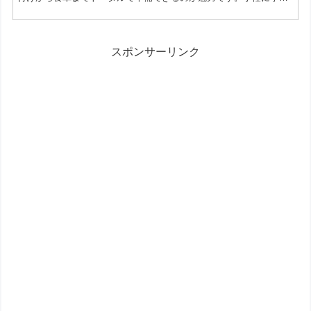
イベントを楽しみたい人や、写真映えする飾りを探している人にも
ぴったりのラインナップになっています。 どんなアイテムが揃って
いる？ 今回のこどもの日グッズは、装飾系からテーブルウェア、置
物まで幅広く展開されています。部屋の雰囲気作りから当日の食事
スポンサーリンク
シーンまで、一式を100均で揃えられるのが特徴です。 装...