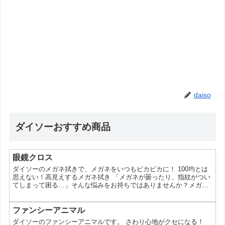
daiso
ダイソーおすすめ商品
眼鏡クロス
ダイソーのメガネ拭きで、メガネをいつもピカピカに！ 100均とは
思えない！高見えするメガネ拭き 「メガネが曇ったり、指紋がつい
てしまって困る…」そんな悩みをお持ちではありませんか？メガネ
をいつもクリアな状態で保つためには、こまめなお手入れが大切で
す。そこでおすすめなのが、100円ショップのダイソーで手軽に手
に入るメガネ拭き。今回は、ダイソーのメガネ拭きの魅力や、選び
ファンシーアニマル
方、そして使い方についてご紹介します。 なぜダイソーのメガネ拭
ダイソーのファンシーアニマルです。 さわり心地がクセになる！