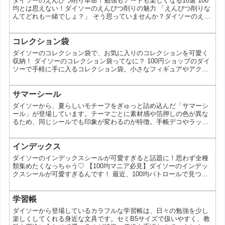
ダイソーのえんぴつ削り革命！勉強もアートも楽しくなる10選 100
均とは思えない！ダイソーのえんぴつ削りの魅力 「えんぴつ削りな
んてどれも一緒でしょ？」 そう思っていませんか？ダイソーのえん
ぴつ削りは、デザイン性、機能性ともに大幅に進化し、子どもから
大人まで楽しめるアイテムへと生まれ変わりました。今回は、そん
なダイソーのえんぴつ削りの魅力を徹底解剖！あなたにぴったりの
コレクション袋
一本が見つかるはずです。 なぜダイソーのえんぴつ削りが人気な
ダイソーのコレクション袋で、お気に入りのコレクションを可愛く
の？ お財布に優しい 100円という価格で、気軽に...
収納！ ダイソーのコレクション袋ってなに？ 100円ショップのダイ
ソーで手軽に手に入るコレクション袋。小さなフィギュアやアクセ
サリー、カードゲームなど、あなたの大切なコレクションをホコリ
や傷から守りながら、おしゃれに収納できるアイテムです。今回
は、そんなダイソーのコレクション袋の魅力をたっぷりとお伝えし
サマーシール
ます。 なぜダイソーのコレクション袋が人気なの？ ダイソーのコ
ダイソーから、夏らしいモチーフをぎゅっと詰め込んだ「サマーシ
レクション袋が人気を集めている理由は、以下の通りです。...
ール」が登場しています。テーマごとに素材感や箔押しの色が異な
るため、同じシールでも印象が変わるのが特徴。手帳デコやラッピ
ング、季節の飾り付けまで幅広く使える、110円とは思えないバリ
エーションが魅力です。 ダイソーのサマーシールとは 今回のサマ
ーシールは、シロクマや金魚、花火など、夏の定番モチーフをテー
インデックス
マ別に展開しているシリーズです。それぞれデザインだけでなく、
ダイソーのインデックスシールが可愛すぎると話題に！思わず全種
素材や箔押しの色味に違いがあり、組み合わせることでデコレ...
類集めたくなっちゃう♡ 【100均マニア必見】ダイソーのインデッ
クスシールが可愛すぎるんです！ 最近、100均パトロールで見つけ
たダイソーのインデックスシールが可愛すぎてハマってます♡ あ
の、どこにでも売ってるダイソーでこんなにおしゃれなインデック
スシールが買えるなんて、驚きですよね！ 今回はそんなダイソーの
学習帳
インデックスシールについて、私が感じた魅力やおすすめのポイン
ダイソーから登場しているカラフルな学習帳は、日々の勉強を少し
トをたっぷりお伝えします。 【デザイン】おしゃれで...
楽しくしてくれる身近な文具です。セミB5サイズで扱いやすく、教