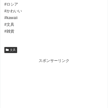
#ロシア
#かわいい
#kawaii
#文具
#雑貨
文具
スポンサーリンク