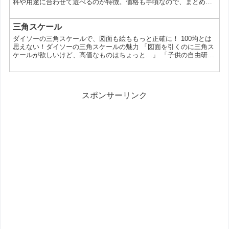
科や用途に合わせて選べるのが特徴。価格も手頃なので、まとめ買
いや使い分けにも向いています。この記事では種類ごとの特徴や活
用方法、購入前に知っておきたいポイントを整理します。 ダイソー
の学習帳とは セミB5サイズの学習帳で、5mm方眼や実線入りなど
三角スケール
用途に応じたフォーマットが用意されています。教科別に設計され
ダイソーの三角スケールで、図面も絵ももっと正確に！ 100均とは
ているため、学校用だけでなく家庭学習や自主学習にも使...
思えない！ダイソーの三角スケールの魅力 「図面を引くのに三角ス
ケールが欲しいけど、高価なものはちょっと…」 「子供の自由研究
で三角スケールが必要になった」 そんなあなたに朗報です！ダイソ
ーには、本格的な製図作業にも使える高品質な三角スケールが、な
んと100円で手に入ります。 今回は、ダイソーの三角スケールにつ
いて、その魅力や選び方、使い方などを詳しくご紹介します。 なぜ
スポンサーリンク
ダイソーの三角スケールが人気なの？ お財布に...