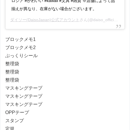
ロシア #かわいい #kawaii #文具 #雑貨 ※店舗によって品
揃えが異なり、在庫がない場合がございます。
ダイソー(DaisoJapan)公式アカウント
さん(@daiso_official)がシェアした投稿 –
ブロックメモ1
ブロックメモ2
ぷっくりシール
整理袋
整理袋
整理袋
マスキングテープ
マスキングテープ
マスキングテープ
OPPテープ
スタンプ
定規