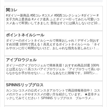
関コレ
#ダイソー新商品 #関コレ #コスメ #関西コレクション #ダイソー #
女子力向上委員会 #メイク道具 ふとダイソー行ってみたら可愛いコ
スメあって即買いしてきました 普段はすぐには購入しないけど100
均だとつい買っちゃう…:;(∩´?`∩);: リップとかもあったので今日帰
り買ってこようか迷い中… ・ ・ ・ ・ #ダイソー新商品 #関コレ #
コスメ #関西コレクション #ダイソー #女子力向上委員会 #メイク道
ポイントネイルシール
具 Ameuta Sidareさん(@ame_cherry_bl...
ダイソーのポイントネイルシールで簡単おしゃれ！デザイン別おす
すめ10選 100均で買える！高見えするポイントネイルシール 「ネイ
ルサロンに行く時間がないけど、おしゃれな指先を楽しみたい！」
そんなあなたに朗報です。100円ショップのダイソーには、デザイ
ン性の高いポイントネイルシールが豊富に揃っています。今回は、
その中でも特に人気の高い「押し花柄」「ワイヤーアート」「マリ
アイブロウジェル
ンモチーフ」など、様々なデザインのネイルシールを10種類厳選し
ダイソーのアイブロウジェルで簡単美眉！おすすめ商品10選 100均
てご紹介します。 ダイソーのポイントネイルシール...
とは思えない！高コスパアイブロウジェル 「アイブロウって高いか
らなかなか手が出せない…」そんなあなたに朗報です。100円ショ
ップのダイソーには、プチプラなのに高機能なアイブロウジェルが
豊富に揃っています。今回は、その中でも特に人気の高いアイブロ
ウジェルを10種類厳選してご紹介します。 ダイソーのアイブロウジ
SPINNSリップグロス
ェルを選ぶメリット プチプラだから気軽に試せる: 高いアイブロウ
カンコレコスメの公式インスタアカウントで商品情報発信中！ コス
を買う前に、一度試してみたいという方におす...
メのスウォッチやオススメの使い方を紹介しています。 ★是非チェ
ックしてみてください！ SPINNS リップグロス ブルーラメ
SPINNS リップグロス ホワイトラメ SPINNS リップグロス ゴー
ルド ※各種100円（税抜） この投稿をInstagramで見る カンコレコ