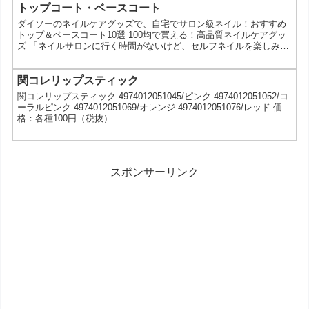
スメの公式インスタアカウントで商品情報発信中！コスメのスウォ
トップコート・ベースコート
ッチやオススメの使い方を紹介しています★是非チェックしてみて
ダイソーのネイルケアグッズで、自宅でサロン級ネイル！おすすめ
ください！ @kanc...
トップ＆ベースコート10選 100均で買える！高品質ネイルケアグッ
ズ 「ネイルサロンに行く時間がないけど、セルフネイルを楽しみた
い！」そんなあなたに朗報です。100円ショップのダイソーには、
プロも認める高品質なネイルケアグッズが豊富に揃っています。今
回は、その中でも特に人気の高いトップコートとベースコートを10
関コレリップスティック
種類厳選してご紹介します。 ダイソーのネイルケアグッズを選ぶメ
関コレリップスティック 4974012051045/ピンク 4974012051052/コ
リット プチプラだから気軽に試せる: 高いネイ...
ーラルピンク 4974012051069/オレンジ 4974012051076/レッド 価
格：各種100円（税抜）
スポンサーリンク