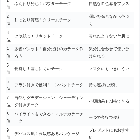
1
ふんわり発色！パウダーチーク
自然な血色感をプラス
位
2
潤いを保ちながら色づ
しっとり質感！クリームチーク
位
く
3
ツヤ肌に！リキッドチーク
濡れたようなツヤ肌に
位
4
多色パレット！自分だけのカラーを作
気分に合わせて使い分
位
ろう
けられる
5
長持ち！落ちにくいチーク
マスクにもつきにくい
位
6
ブラシ付きで便利！コンパクトチーク
持ち運びに便利
位
7
自然なグラデーション！シェーディン
小顔効果も期待できる
位
グ付きチーク
8
ハイライトもできる！マルチカラーチ
一つで多役で便利
位
ーク
9
プレゼントにもおすす
デパコス風！高級感あるパッケージ
位
め