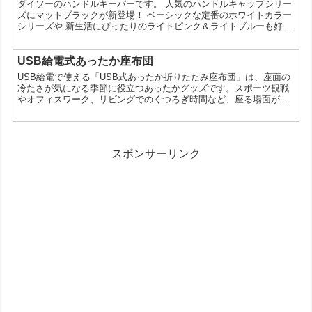
ダイソーのハンドルキーパーです。 人気のハンドルキャップシリー
ル（リサとガスパール、サイクリング） おすそわけ...
ズにマットブラックが新登場！ ベーシックな定番のホワイトカラー
シリーズや 新生活にぴったりのライトピンク＆ライトブルーも好評
販売中！ ハンドルキーパー(200mL、ブラック) ハンドルキーパー
(450mL、ブラック) ハンドルキーパー(900mL、ブラック) カラフル
キャップ(275mL) カラフルキャップL(390mL) テーブルコンテナ
USB給電式あったか座布団
(300mL) ハンドルキーパー(200mL) ハンドルキーパー(450mL...
USB給電で使える「USB式あったか折りたたみ座布団」は、座面の
冷たさが気になる季節に役立つあったかグッズです。スポーツ観戦
やオフィスワーク、リビングでのくつろぎ時間など、座る場面が多
い人にとって使いどころが広いアイテムです。ここでは、商品の特
徴や活用シーン、購入前に確認したい点を整理して紹介します。
USB給電式のあったか座布団とはこの商品は、USBで給電して使う
折りたたみタイプの座布団です。商品情報では「3段階温度調整付
スポンサーリンク
き」と案内されており、使う場所や体感に合わせて温度を切...