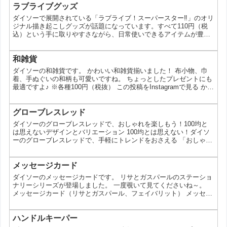
ラブライブグッズ
ダイソーで展開されている「ラブライブ！スーパースター‼」のオリ
ジナル描き起こしグッズが話題になっています。すべて110円（税
込）という手に取りやすさながら、日常使いできるアイテムが豊富
にそろっているのが特徴です。コレクションとしても、実用アイテ
ムとしても楽しめるラインナップを詳しく見ていきます。 ラブライ
ブ！スーパースター‼の100円グッズとは 今回のシリーズは、Liella!
和雑貨
メンバーの描き起こしデザインを使ったオリジナルグッズ。定番の
ダイソーの和雑貨です。 かわいい和雑貨揃いました！ 布小物、巾
アクリル系アイテムから、ポーチやステッカ...
着、手ぬぐいの和柄も可愛いですね。 ちょっとしたプレゼントにも
最適ですよ♪ ※各種100円（税抜） この投稿をInstagramで見る かわ
いい和雑貨揃いました！ ちょっとしたプレゼントにも最適ですよ♪
※各種100円（税抜） ※店舗によって品揃えが異なり、在庫がない
場合がございます ※商品パッケージの説明文を読んで正しくご使用
グローブレスレッド
ください ※画像はイメージです実際とは異なる場合がございます #
ダイソーのグローブレスレッドで、おしゃれを楽しもう！100均と
ダイソー #daiso ...
は思えないデザインとバリエーション 100均とは思えない！ダイソ
ーのグローブレスレッドで、手軽にトレンドをおさえる 「おしゃれ
なブレスレットが欲しいけど、高価なものはちょっと…」 そんな風
に思っていませんか？ 実は、ダイソーには、トレンドを押さえた可
愛いグローブレスレッドが豊富に揃っているんです。 今回は、そん
メッセージカード
なダイソーのグローブレスレッドの魅力をたっぷりとお伝えしま
ダイソーのメッセージカードです。 リサとガスパールのステーショ
す。 ダイソーのグローブレスレッド｜3つの魅力で...
ナリーシリーズが登場しました。 一度覗いて見てくださいね～。
メッセージカード（リサとガスパール、フェイバリット） メッセー
ジカード（リサとガスパール、バルーン） 親子ぽち袋（リサとガス
パール、フェイバリット） 親子ぽち袋（リサとガスパール、バルー
ン） シール（リサとガスパール①） シール（リサとガスパール
ハンドルキーパー
②） 耐水シール（リサとガスパール、フェイバリット） 耐水シー