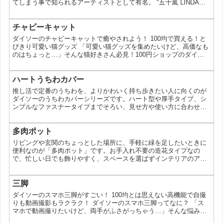
てしまう事で知られるアーティストとして有名。 “五⼗嵐 LINDA
渉”とコラボレーションした 『ash.(アッシュ)』より 全 43 アイテム
を6 ⽉中旬より順次発売です。 第⼀弾は「リラックス＆シンプル」
がテーマです。 思わず集めたくなるマグカップやランチプレートと
チャビーキャット
いった「キッチン」グッズや、 組み合わせて使えるランチバッグ...
ダイソーのチャビーキャットで癒やされよう！ 100均で買える！と
びきり可愛い猫グッズ 「可愛い猫グッズを集めたいけど、高価なも
のはちょっと…」そんな猫好きさん必見！100円ショップのダイソ
ーには、とびきり可愛い猫グッズが揃っています。今回は、その中
でも人気の「チャビーキャット」シリーズにスポットを当て、その
魅力や使い方、そしてお部屋のインテリアに役立つアイデアをご紹
ハートうちわカバー
介します。 なぜダイソーのチャビーキャットが人気なの？ ダイソ
推し活で定番のうちわを、よりかわいく持ち歩きたい人に向くのが
ーのチャビーキャットが人気を集めているのは、以下の...
ダイソーのうちわカバーシリーズです。ハート型や厚手タイプ、シ
ンプルなファスナータイプまでそろい、見せ方や使い方に合わせて
選べます。ライブやイベント前の準備にも役立つアイテムです。ダ
イソーのうちわカバーはどんなアイテム？今回紹介するのは、うち
わを収納しながら見た目も楽しめるカバー類です。透明カバーとし
多肉ポット
て使うことで、うちわのデザインを活かしつつ、持ち運び時の汚れ
リビングや玄関のちょっとした場所に、手軽に緑を足したいときに
や傷つきをやわらげる用途が想定できます。特にハート型は、推
便利なのが「多肉ポット」です。お手入れ不要の造花タイプなの
し...
で、忙しい日でも飾りやすく、スペースを選ばずインテリアのアク
セントになってくれます。ダイソーの「多肉ポット」とは今回紹介
するのは、造花の多肉植物を小さなポットにまとめたインテリアア
イテムです。実物の多肉植物のような雰囲気を楽しみつつ、水やり
三脚
や日当たりを気にしなくていいのが特徴。グリーンを置きたいけれ
ダイソーのスマホ三脚がすごい！ 100均とは思えない高機能で自撮
ど植物のお世話はハードルが高い、という人にも取り入れやすい作
りも動画撮影もラクラク！ ダイソーのスマホ三脚ってなに？ 「ス
り...
マホで動画撮りたいけど、両手がふさがっちゃう…」そんな悩みを
お持ちではありませんか？実は、100円ショップのダイソーで、手