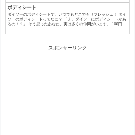
軽に使えるスマホ三脚が手に入るんです。今回は、ダイソーのスマ
ホ三脚の魅力を徹底解剖！自撮りや動画撮影をもっと楽しくするヒ
ボディシート
ントをお届けします。 なぜダイソーのスマホ三脚が人気なの？ ダ
ダイソーのボディシートで、いつでもどこでもリフレッシュ！ ダイ
イソーのスマホ三脚が人気を集めている理由は、以下の...
ソーのボディシートってなに？ 「え、ダイソーにボディシートがあ
るの！？」 そう思ったあなた、実は多くの仲間がいます。 100円シ
ョップのダイソーで販売されているボディシート。その魅力は、な
んといってもそのコスパの良さと種類の豊富さです。 今回は、そん
なダイソーのボディシートの魅力を徹底解剖！いつでもどこでもリ
フレッシュできるアイデアをたっぷり紹介します。 ダイソーのボデ
スポンサーリンク
ィシート｜の香りや成分から選べる ダイソーのボ...