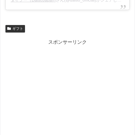
ダイソー（DaisoJapan)
さん(@daiso_official)がシェアした投稿 –
ギフト
スポンサーリンク