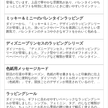
登場しています。上品で華やかな雰囲気があり、バレンタインやち
ょっとしたギフトを特別に見せたいときに使いやすいラインナップ
です。袋やボックス、シールまでそろうので、渡す相手や中身に合
わせて選びやすいのも魅力です。『わんわん物語』デザインのラッ
ピングシリーズとは今回のシリーズは、ディズニー作品『わんわん
ミッキー＆ミニーのバレンタインラッピング
物語』の世界観を生かしたラッピングアイテムです。コメント欄で
ダイソーから、「ミッキー＆ミニー」デザインのラッピングシリー
も「❤️❤️❤️❤️❤️❤️❤️❤️かわいすぎる❤️レディち...
ズが登場しました。淡いピンクやパープルを基調にしたやさしい雰
囲気で、バレンタインのチョコや小さなギフトをかわいく包めるア
イテムです。友チョコにも本命チョコにも使いやすい、実用的なラ
インナップになっています。「ミッキー＆ミニー」デザインのラッ
ピングシリーズとは今回のシリーズは、ミッキー＆ミニーの世界観
ディズニープリンセスのラッピングシリーズ
を生かしたラッピング用品がそろうのが特徴です。バッグ、ペーパ
ダイソーから、『ディズニープリンセス』デザインのラッピングシ
ーバッグ、ギフトボックス、シール、マスキングテープなど、包
リーズが登場しました。ブック型やリボン付きのギフトボックス、
む...
ペーパーバッグ、ジップバッグなど種類が豊富で、バレンタインの
贈り物をかわいくまとめやすいのが魅力です。用途に合わせて選べ
るので、見た目にこだわりたい人にも使いやすいラインナップで
す。ディズニープリンセスのラッピングシリーズとは今回のシリー
色紙用メッセージカード
ズは、『ディズニープリンセス』をモチーフにしたラッピングアイ
部活の引退や卒業シーズン、色紙の寄せ書きをもっと印象的に仕上
テムをまとめたものです。ギフトボックス、バッグ、タグ、シール
げたい方に便利なのが、ダイソーの「タイトル付メッセージカード
バ...
（色紙用）」です。競技ごとのデザインが用意されているので、シ
ンプルな色紙でも一気に統一感のある仕上がりに。感謝の気持ちを
しっかり伝えたい場面で活躍するアイテムです。 どんなアイテム？
競技別デザインが魅力の寄せ書きカード この商品は、色紙に貼って
ラッピングシール
使う小さなメッセージカードです。タイトル付きなので、寄せ書き
ダイソーから、ギフトに合わせやすいベーシックなラッピングシー
全体にテーマ感が出しやすく、部活ごとの雰囲気に合わせたデ...
ルが登場しました。シンプル、フェミニン、タグ、のしなど種類が
そろい、ちょっとしたお礼から季節の贈り物まで幅広く使えるのが