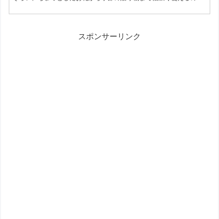
特徴です。包み方を大げさにしたくない場面でも、手軽に雰囲気を
整えやすいアイテムです。ベーシックに使えるラッピングシールと
は今回のラッピングシールは、派手すぎない見た目で、さまざまな
包装に合わせやすいのが魅力です。リボンを結ぶほどではないけれ
スポンサーリンク
ど、ひと手間かけた印象にしたいときに活躍します。シンプル系
か...