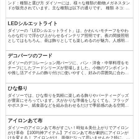
ンド：種類と選び方 ダイソーには、様々な種類の動物メガネスタン
ドが販売されています。主な種類は以下の通りです。 種類 ネコ: 最
もポピュラーな動物メガネスタンドです。ネコの可愛らしい表情や
ポーズをしたものがたくさんあります。 ネコ 動物メガネスタンド
ダイソー イヌ: ネコに次いで人気の動物メガネスタンドです。イヌ
LEDシルエットライト
の忠実な表情や愛らしい仕草をしたものがたくさんあります。 イヌ
ダイソーの「LEDシルエットライト」は、かわいいモチーフをやわ
動物メガネスタンド ダイソー パンダ:...
らかな灯りで浮かび上がらせるインテリア照明です。夜の間接照明
としてはもちろん、昼は飾りとしても楽しめるのが魅力。人感明暗
センサー付きのタイプもあり、暗い場所でのちょっとした足元灯に
も役立ちます。LEDシルエットライトはどんなアイテム？この商品
は、モチーフの輪郭を活かしたライトで、点灯するとシルエットが
デコパーツのフード
印象的に見えるのが特徴です。星、雲、UFO、土星、恐竜、猫、プ
ダイソーのデコレーション用パーツに、パン・洋食・中華料理をモ
テラノドンなど、ラインナップに遊び心があるため、照明と...
チーフにしたフードシリーズが登場しました。小物のワンポイント
や推し活アイテムの飾り付けに使いやすく、好みの雰囲気に合わせ
て選べるのが魅力です。デコパーツのフードシリーズとは今回紹介
するのは、デコレーション用のパーツとして使えるフードモチーフ
のアイテムです。食べもの系のデザインは、見た目に親しみやす
ひな祭り
く、作品や持ち物に少し遊び心を足したいときに重宝します。パ
ダイソーでは、ひな祭りを気軽に楽しめる飾りやパーティーグッズ
ン：4582615465086洋食：4582615465109中...
が豊富にそろっています。大がかりな準備をしなくても、フラッグ
やポスター、紙食器などを組み合わせるだけで季節感のある空間づ
くりが可能です。今回はラインナップの特徴や活用アイデア、購入
前に知っておきたいポイントまでまとめました。 ダイソーのひな祭
りアイテムとは 今回のラインナップは、飾り付けとテーブルコーデ
アイロンあて布
ィネートを一度に揃えられるのが特徴です。壁に飾るフラッグや布
ダイソーのアイロンあて布がすごい！時短＆美仕上がりでアイロン
ポスター、置き型のオブジェに加えて、紙皿や紙コップなどの...
がけ革命 【100均神アイテム】アイロンあて布が劇的にアイロンが
けを変える！ アイロンがけ、面倒だなって思いませんか？特に、襟