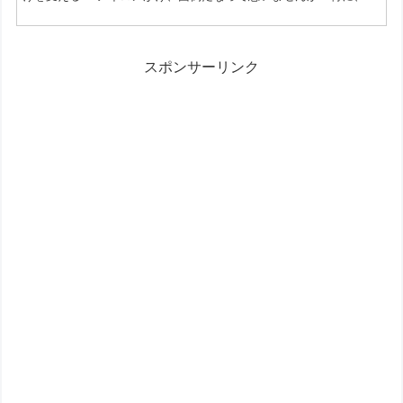
や袖口など細かい部分のシワ伸ばしは、なかなか上手くいかないこ
とも。そんな悩みを解決してくれるのが、ダイソーで見つけた「ア
イロンあて布」なんです。 今回は、このアイロンあて布がどれほど
便利なのか、使い方やメリットをたっぷりとお伝えします。 【従来
スポンサーリンク
のあて布との違い】アイロンに装着する新発想！ 従来...