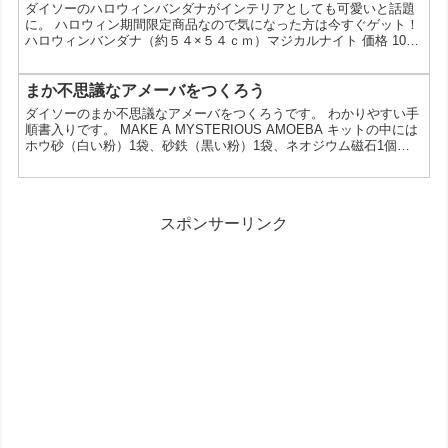
ダイソーのハロウィンバンダナがインテリアとしても可愛いと話題
の？ 価格が安い: 100円という手軽な価格で...
に。 ハロウィン期間限定商品なので気になった方は今すぐゲット！
ハロウィンバンダナ（約５４×５４ｃｍ）マジカルナイト 価格 100
円
まか不思議なアメーバをつくろう
ダイソーのまか不思議なアメーバをつくろうです。 わかりやすい手
順書入りです。 MAKE A MYSTERIOUS AMOEBA キットの中には
ホウ砂（白い粉）1袋、砂鉄（黒い粉）1袋、ネオジウム磁石1個が
入っています。
スポンサーリンク