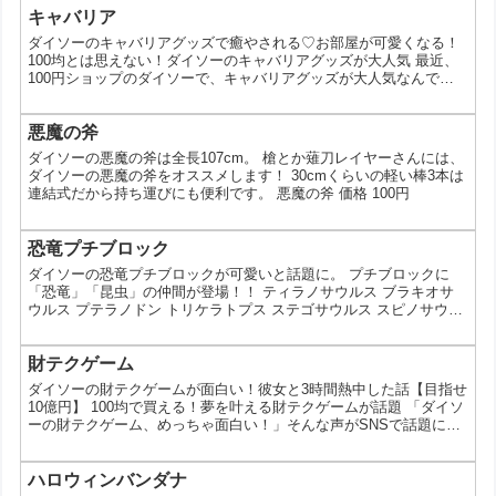
キャバリア
ダイソーのキャバリアグッズで癒やされる♡お部屋が可愛くなる！
100均とは思えない！ダイソーのキャバリアグッズが大人気 最近、
100円ショップのダイソーで、キャバリアグッズが大人気なんで
す！ 可愛らしいキャバリアのデザインの雑貨が続々と登場してお
り、SNSでも話題沸騰中。今回は、そんなダイソーのキャバリアグ
ッズの魅力を徹底解剖！ なぜダイソーのキャバリアグッズがこんな
悪魔の斧
に人気なの？ 【1位】 思わず笑顔になる可愛さ！ キャバリアのつぶ
ダイソーの悪魔の斧は全長107cm。 槍とか薙刀レイヤーさんには、
らな瞳やふっくらとした頬など、どこを切り取っ...
ダイソーの悪魔の斧をオススメします！ 30cmくらいの軽い棒3本は
連結式だから持ち運びにも便利です。 悪魔の斧 価格 100円
恐竜プチブロック
ダイソーの恐竜プチブロックが可愛いと話題に。 プチブロックに
「恐竜」「昆虫」の仲間が登場！！ ティラノサウルス ブラキオサ
ウルス プテラノドン トリケラトプス ステゴサウルス スピノサウル
ス ヘラクレスオオカブト オオクワガタ ※各種100円（税抜） この
投稿をInstagramで見る プチブロックに「恐竜」「昆虫」の仲間が
登場！！ ティラノサウルス ブラキオサウルス プテラノドン トリケ
財テクゲーム
ラトプス ステゴサウルス スピノサウルス ヘラクレスオオカブト オ
ダイソーの財テクゲームが面白い！彼女と3時間熱中した話【目指せ
オクワガタ ※各種10...
10億円】 100均で買える！夢を叶える財テクゲームが話題 「ダイソ
ーの財テクゲーム、めっちゃ面白い！」そんな声がSNSで話題にな
っています。100円ショップのダイソーで手に入る財テクゲーム
は、手軽に投資体験ができると人気を集めているんです。今回は、
ダイソーの財テクゲームの魅力や遊び方、そして実際に遊んでみた
ハロウィンバンダナ
感想についてご紹介します。 なぜダイソーの財テクゲームが人気な