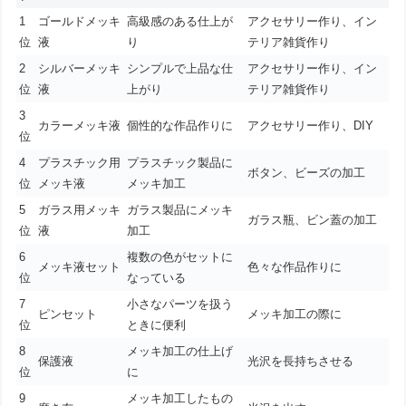
1
ゴールドメッキ
高級感のある仕上が
アクセサリー作り、イン
位
液
り
テリア雑貨作り
2
シルバーメッキ
シンプルで上品な仕
アクセサリー作り、イン
位
液
上がり
テリア雑貨作り
3
カラーメッキ液
個性的な作品作りに
アクセサリー作り、DIY
位
4
プラスチック用
プラスチック製品に
ボタン、ビーズの加工
位
メッキ液
メッキ加工
5
ガラス用メッキ
ガラス製品にメッキ
ガラス瓶、ビン蓋の加工
位
液
加工
6
複数の色がセットに
メッキ液セット
色々な作品作りに
位
なっている
7
小さなパーツを扱う
ピンセット
メッキ加工の際に
位
ときに便利
8
メッキ加工の仕上げ
保護液
光沢を長持ちさせる
位
に
9
メッキ加工したもの