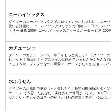
装飾で、吊るして使えるのが特徴です。単体でも使えますが、複
ンジが作れます。落ち着いたカラーなので...
ニーハイソックス
ダイソーのニーハイソックスでハロウィンをおしゃれに！ ニーハ
愛いと話題に。 ニーハイソックスリボン付 価格 200円 ニーハイ
トリー 価格 200円 ニーハイソックススター＆ボーダー 価格 200
カチューシャ
ダイソーのカチューシャで、毎日をもっと楽しく！ 【ダイソー
しくなる！ 毎日同じヘアスタイルに飽きていませんか？そんな
でしょうか。プチプラなのに可愛いデザインがたくさん揃ってい
そんなダイソーのカチューシャの魅力をたっぷりとお伝えします
デザインが豊富！毎日違うヘアスタ...
水ふうせん
ダイソーの水風船で夏をもっと楽しもう！種類別徹底解説 ダイソ
の！？」 そう思ったあなた、実は多くの仲間がいます。 100
なんといってもそのコスパの良さと種類の豊富さです。 今回は
もっと楽しくするアイデアをたっぷり紹介します。 ダイソーの水
は、その種類が豊富すぎるんです...