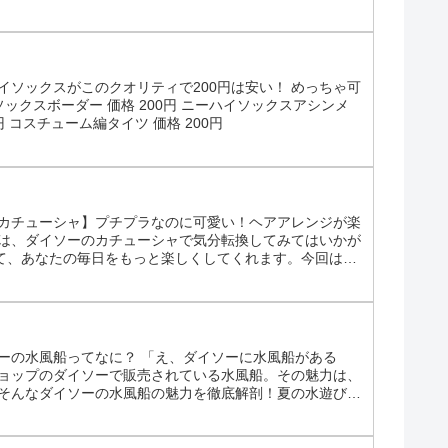
数を組み合わせることでボリュームのあるスワッグ風アレ
イソックスがこのクオリティで200円は安い！ めっちゃ可
ソックスボーダー 価格 200円 ニーハイソックスアシンメ
円 コスチューム編タイツ 価格 200円
のカチューシャ】プチプラなのに可愛い！ヘアアレンジが楽
時は、ダイソーのカチューシャで気分転換してみてはいかが
て、あなたの毎日をもっと楽しくしてくれます。今回は、
。 【ダイソーのカチューシャ】人気の秘密に迫る！ 1位
ーの水風船ってなに？ 「え、ダイソーに水風船がある
円ショップのダイソーで販売されている水風船。その魅力は、
、そんなダイソーの水風船の魅力を徹底解剖！夏の水遊びを
風船｜5種類以上の水風船を取り揃え ダイソーの水風船