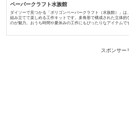
ペーパークラフト水族館
ダイソーで見つかる「ポリゴンペーパークラフト（水族館）」は
組み立てて楽しめる工作キットです。多角形で構成された立体的
のが魅力。おうち時間や夏休みの工作にもぴったりなアイテムです
立てて立体作品を作るクラフトキットで、ザトウクジラ、カリフ
種類がラインナップされています。多角形...
スポンサー