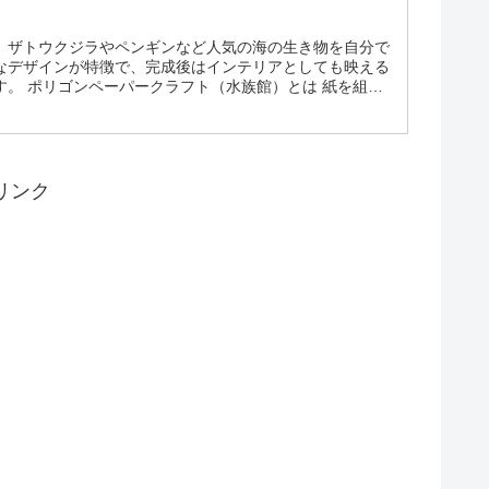
、ザトウクジラやペンギンなど人気の海の生き物を自分で
なデザインが特徴で、完成後はインテリアとしても映える
。 ポリゴンペーパークラフト（水族館）とは 紙を組み
ォルニアアシカ、コウテイペンギン、バンドウイルカの4
リンク