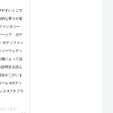
びやすいミニサ
格的な香りが楽
ィファンタジー
リージア ボデ
 ボディファン
タジーウェディ
店舗によって品
の説明文を読ん
場合がございま
パトロール #ボディ
ランス #プチプラ
年 2月月7日午後4時00分PST