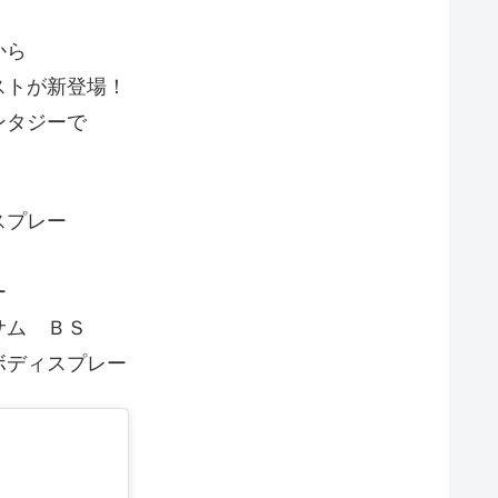
から
ストが新登場！
ンタジーで
スプレー
ー
サム ＢＳ
ボディスプレー