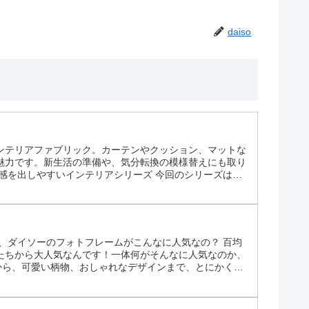
daiso
ンテリアファブリック。カーテンやクッション、マットな
魅力です。新生活の準備や、気分転換の模様替えにも取り
感を出しやすいインテリアシリーズ 今回のシリーズは、
インで展開されているのが特徴です。同じ柄でカーテンや
、ダイソーのフォトフレームがこんなに人気なの？ 百均
たちから大人気なんです！一体何がそんなに人気なのか、
のから、可愛い柄物、おしゃれなデザインまで、とにかく種
ムを選べます。 2. 種類の豊富さ L判、2L判、A4サ