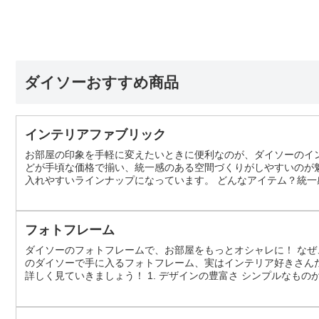
ダイソーおすすめ商品
インテリアファブリック
お部屋の印象を手軽に変えたいときに便利なのが、ダイソーのイ
どが手頃な価格で揃い、統一感のある空間づくりがしやすいのが
入れやすいラインナップになっています。 どんなアイテム？統一
トワルドジュイ・ナチュラルドビー・リーフといった複数のデザ
クッションを揃えられるため、簡単にまと...
フォトフレーム
ダイソーのフォトフレームで、お部屋をもっとオシャレに！ なぜ
のダイソーで手に入るフォトフレーム、実はインテリア好きさん
詳しく見ていきましょう！ 1. デザインの豊富さ シンプルなも
類が豊富なんです。お部屋のインテリアに合わせて、ぴったりのフレー
イズなど、様々なサイズ...