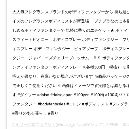
大人気フレグランスブランドのボディファンタジーから 持ち運
イズのフレグランスボディミストが新登場！ プチプラなのに本
しめるボディファンタジーで 気軽に香りのエチケット★ ボデ
スウィートピオニー ボディスプレー ボディファンタジー フ
ィスプレー ボディファンタジー ピュアソープ ボディスプレー
タジー ジャパニーズチェリーブロッサム ＢＳ ボディファン
ングデイファンタジーボディスプレー ※各種300円（税抜） ※
揃えが異なり、在庫がない場合がございます ※商品パッケージ
で正しくご使用ください ※画像はイメージです実際とは異なる
す #ダイソー #daiso #daisojapan #100yen #100均 #100均
ファンタジー #bodyfantasies #コロン #ボディミスト #フレグ
#香りのある暮らし #香り
ダイソー公式アカウント
(@daiso_official)がシェアした投稿 –
2020