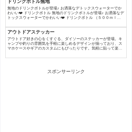
彩柄アイテムは、お部屋にさりげなく取り入れたり、ファッション
ドリンクボトル無地
のアクセントにするのにぴったりなんです。 そんなダイソーの迷彩
無地のドリンクボトルが登場♪ お洒落なデトックスウォーターでか
柄アイテムの魅力をたっぷりとお伝えしていきます。 なぜ...
わいい❤️ ドリンクボトル 無地のドリンクボトルが登場♪ お洒落なデ
トックスウォーターでかわいい❤️ ドリンクボトル （５００ｍｌ、
無地） 4549131539875​ 100円(税抜) ※店舗によって品揃えが異なり
在庫がない場合がございます pic.twitter.com/hx2CBrkdFN —
DAISOJAPAN(大創産業） (@daiso_sns) July 24, 2017 ダイソーの
アウトドアステッカー
シロクマボトルがシ...
アウトドア好きの心をくすぐる、ダイソーのステッカーが登場。キ
ャンプや釣りの雰囲気を手軽に楽しめるデザインが揃っており、ス
マホケースやギアのカスタムにもぴったりです。気軽に貼って楽し
める価格帯も魅力で、普段使いのアイテムにアウトドア感をプラス
したい人にも向いています。 どんなアイテム？アウトドア＆フィッ
シングステッカー ダイソーの「アウトドアステッカー」「フィッシ
ングステッカー」は、キャンプや登山、釣りをモチーフにしたデザ
スポンサーリンク
インシールです。文字ロゴ系から風景、動物モチーフまで幅広...