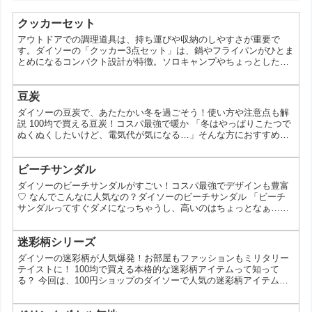
クッカーセット
アウトドアでの調理道具は、持ち運びや収納のしやすさが重要で
す。ダイソーの「クッカー3点セット」は、鍋やフライパンがひとま
とめになるコンパクト設計が特徴。ソロキャンプやちょっとした外
ごはんにちょうどいい構成で、手軽に調理環境を整えたい人に向い
ているアイテムです。 ダイソーのクッカー3点セットとは この商品
は、鍋（大・小）とフタ兼用フライパン、さらに収納袋が付いた調
豆炭
理セットです。重ねて収納できる設計になっており、荷物をできる
ダイソーの豆炭で、あたたかい冬を過ごそう！使い方や注意点も解
だけ減らしたいアウトドアシーンに適しています。 商品名：...
説 100均で買える豆炭！コスパ最強で暖か 「冬はやっぱりこたつで
ぬくぬくしたいけど、電気代が気になる…」そんな方におすすめな
のが、ダイソーで手に入る豆炭です。今回は、ダイソーの豆炭の魅
力や、使い方、注意点などについて詳しくご紹介します。 なぜダイ
ソーの豆炭が人気なの？ ダイソーの豆炭が人気を集めているのは、
ビーチサンダル
以下の理由が考えられます。 価格が安い: 100円ショップなので、一
ダイソーのビーチサンダルがすごい！コスパ最強でデザインも豊富
般的な燃料に比べて非常に安価です。 手軽に...
♡ なんでこんなに人気なの？ダイソーのビーチサンダル 「ビーチ
サンダルってすぐダメになっちゃうし、高いのはちょっとなぁ…」
なんて思っていませんか？ 100円ショップのダイソーには、そんな
悩みを解決してくれる、コスパ最強のビーチサンダルがたくさんあ
るんです。 「デザインも可愛いし、履き心地もいい！」「気軽に買
迷彩柄シリーズ
い替えできるのが嬉しい！」 そう思った人も多いはず。 今回は、
ダイソーの迷彩柄が人気爆発！お部屋もファッションもミリタリー
そんなダイソーのビーチサンダルの魅力をたっぷりとお...
テイストに！ 100均で買える本格的な迷彩柄アイテムって知って
る？ 今回は、100円ショップのダイソーで人気の迷彩柄アイテムに
ついてご紹介します。 「迷彩柄ってちょっとハードルが高いか
も…」なんて思っている方もいるかもしれませんが、ダイソーの迷