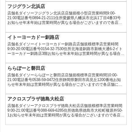
フジグラン北浜店
店舗名ダイソーフジグラン北浜店店舗規模小型店営業時間9:00-
21:00電話番号0894-21-2111住所愛媛県八幡浜市北浜1丁目4番33号
お知らせ年末年始は営業時間が異なる場合がございますので各店舗
にお問い合わせください。サービスau三太郎の日
イトーヨーカドー釧路店
店舗名ダイソーイトーヨーカドー釧路店店舗規模標準店営業時間
9:00-20:00電話番号0154-32-7530住所北海道釧路市新橋大通6-2イト
ーヨーカドー釧路店3階お知らせ年末年始は営業時間が異なる場合が
ございますので各店舗にお問い合わせください。サービスEdy、
Suica、PASMO、ICOCA、nimoca、SUGOCA、はやかけん、
TOICA、Kitaca、nanaco、au三太郎の日
ららぽーと磐田店
店舗名ダイソーららぽーと磐田店店舗規模標準店営業時間10:00-
21:00電話番号0538-59-0472住所静岡県磐田市高見丘1200番地お知
らせ年末年始は営業時間が異なる場合がございますので各店舗にお
問い合わせください。サービス5ツ星タオルキャンペーン、au三太
郎の日
アクロスプラザ徳島大松店
店舗名ダイソーアクロスプラザ徳島大松店店舗規模標準店営業時間
9:00-21:00電話番号088-669-6285住所徳島県徳島市大松町榎原外50-
1お知らせ年末年始は営業時間が異なる場合がございますので各店舗
にお問い合わせください。サービスau三太郎の日