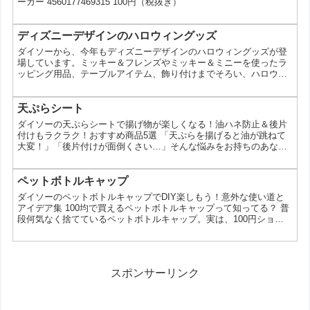
ーカー 4560177469315 100円（税抜き）
ディズニーデザインのハロウィングッズ
ダイソーから、今年もディズニーデザインのハロウィングッズが登
場しています。ミッキー＆フレンズやミッキー＆ミニーを使ったラ
ッピング用品、テーブルアイテム、飾り付けまでそろい、ハロウィ
ンパーティーの準備を手軽に進めたい人に向くラインアップです。
ディズニーデザインのハロウィングッズとは今回のシリーズは、配
る用の袋やシール、食卓を彩る紙皿・カップ、壁や棚に飾りやすい
天ぷらシート
ガーランドやプレートなど、用途別に選べるのが特徴です。キャラ
ダイソーの天ぷらシートで揚げ物が楽しくなる！油ハネ防止＆後片
クターの雰囲気を活かしたデザインなので、子ども向けの集まり
付けもラクラク！おすすめ商品5選 「天ぷらを揚げると油が跳ねて
は...
大変！」「後片付けが面倒くさい…」そんな悩みをお持ちのあなた
へ。100円ショップのダイソーには、揚げ物をもっと楽しく、簡単
にできる便利な天ぷらシートがたくさんあるんです。今回は、そん
なダイソーの天ぷらシートの中から、とくに人気が高く、買ってよ
ペットボトルキャップ
かったと思えるアイテムを5つご紹介します。 【1位】油吸着力抜
ダイソーのペットボトルキャップでDIY楽しもう！意外な使い道と
群！厚手天ぷらシート 厚手の紙でできているので、油をた...
アイデア集 100均で買えるペットボトルキャップって知ってる？ 普
段何気なく捨てているペットボトルキャップ。実は、100円ショッ
プのダイソーで売られているペットボトルキャップは、DIYアイテ
ムとして大活躍なんです！今回は、ダイソーのペットボトルキャッ
プを使った、意外なアイデアやDIYのヒントをご紹介します。 【1
位】 マグネットにして便利グッズに大変身！ ペットボトルキャッ
スポンサーリンク
プの裏に強力なマグネットを取り付ければ、キ...