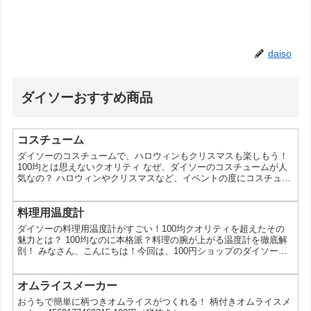
daiso
ダイソーおすすめ商品
コスチューム
ダイソーのコスチュームで、ハロウィンもクリスマスも楽しもう！
100均とは思えないクオリティ なぜ、ダイソーのコスチュームが人
気なの？ ハロウィンやクリスマスなど、イベントの度にコスチュー
ム選びに悩む人も多いはず。そんな時に便利なのが、100円ショッ
プのダイソーです。今回は、ダイソーのコスチュームがなぜ人気な
のか、その種類や選び方、そしてイベントをさらに盛り上げるコー
料理用温度計
ディネートアイデアまでご紹介します。 【ハロウィンコスチューム
ダイソーの料理用温度計がすごい！100均クオリティを超えたその
ランキングTOP10！】ダイソーで探す、お気に入り...
魅力とは？ 100均なのに本格派？料理の腕が上がる温度計を徹底解
剖！ みなさん、こんにちは！今回は、100円ショップのダイソーで
販売されている料理用温度計が、実はとっても優秀だと話題になっ
ているんです。え、100均の温度計ってそんなに使えるの？と疑問
に思った方もいるかもしれません。そこで今回は、ダイソーの料理
オムライスメーカー
用温度計の魅力を徹底的に解説していきます。 ダイソーの料理用温
おうちで簡単に柄つきオムライスがつくれる！ 柄付きオムライスメ
度計が人気の理由 1位 手軽に温度管理ができる...