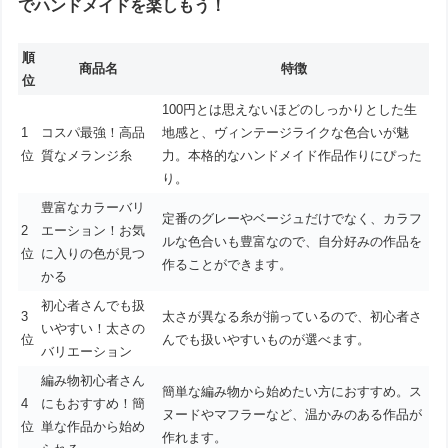
でハンドメイドを楽しもう！
順
商品名
特徴
位
100円とは思えないほどのしっかりとした生
1
コスパ最強！高品
地感と、ヴィンテージライクな色合いが魅
位
質なメランジ糸
力。本格的なハンドメイド作品作りにぴった
り。
豊富なカラーバリ
定番のグレーやベージュだけでなく、カラフ
2
エーション！お気
ルな色合いも豊富なので、自分好みの作品を
位
に入りの色が見つ
作ることができます。
かる
初心者さんでも扱
3
太さが異なる糸が揃っているので、初心者さ
いやすい！太さの
位
んでも扱いやすいものが選べます。
バリエーション
編み物初心者さん
簡単な編み物から始めたい方におすすめ。ス
4
にもおすすめ！簡
ヌードやマフラーなど、温かみのある作品が
位
単な作品から始め
作れます。