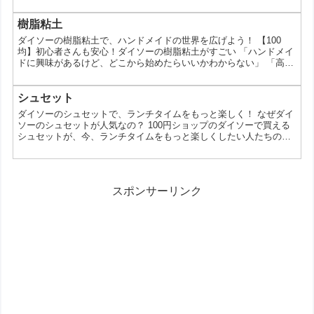
に思っていませんか？実は、100円ショップのダイソーで、初心者
でも簡単に始められる編み物本が販売されているんです。今回は、
ダイソーの編み物本の魅力や、選び方、おすすめの編み物本につい
樹脂粘土
てご紹介します。 なぜダイソーの編み物本が人気なの？ 価格が安
ダイソーの樹脂粘土で、ハンドメイドの世界を広げよう！ 【100
い: 100円という手軽な価格で購入できる 初心者...
均】初心者さんも安心！ダイソーの樹脂粘土がすごい 「ハンドメイ
ドに興味があるけど、どこから始めたらいいかわからない」 「高価
な材料はちょっと…」 そんなあなたにぴったりのアイテムが、100
円ショップのダイソーで見つかります。それが、樹脂粘土です。 今
回は、ダイソーの樹脂粘土の魅力や使い方、そしてハンドメイド作
シュセット
品を作る上でのポイントまで、たっぷりとお伝えします。 なぜダイ
ダイソーのシュセットで、ランチタイムをもっと楽しく！ なぜダイ
ソーの樹脂粘土が人気なの？ 価格が安い: 10...
ソーのシュセットが人気なの？ 100円ショップのダイソーで買える
シュセットが、今、ランチタイムをもっと楽しくしたい人たちの間
で話題になっています。今回は、ダイソーのシュセットがなぜ人気
なのか、その魅力や使い方についてご紹介します。 ダイソーのシュ
セットってどんなもの？ シュセットとは、お弁当箱や箸、スプーン
などがセットになった商品のことです。ダイソーのシュセットは、
スポンサーリンク
デザインも豊富で、100円とは思えないほどの品質が...