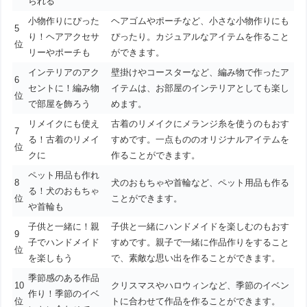
られる
小物作りにぴった
ヘアゴムやポーチなど、小さな小物作りにも
5
り！ヘアアクセサ
ぴったり。カジュアルなアイテムを作ること
位
リーやポーチも
ができます。
インテリアのアク
壁掛けやコースターなど、編み物で作ったア
6
セントに！編み物
イテムは、お部屋のインテリアとしても楽し
位
で部屋を飾ろう
めます。
リメイクにも使え
古着のリメイクにメランジ糸を使うのもおす
7
る！古着のリメイ
すめです。一点もののオリジナルアイテムを
位
クに
作ることができます。
ペット用品も作れ
8
犬のおもちゃや首輪など、ペット用品も作る
る！犬のおもちゃ
位
ことができます。
や首輪も
子供と一緒に！親
子供と一緒にハンドメイドを楽しむのもおす
9
子でハンドメイド
すめです。親子で一緒に作品作りをすること
位
を楽しもう
で、素敵な思い出を作ることができます。
季節感のある作品
10
クリスマスやハロウィンなど、季節のイベン
作り！季節のイベ
位
トに合わせて作品を作ることができます。