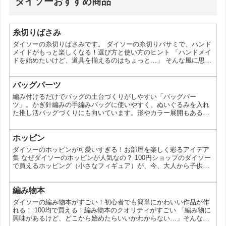
ダイソーおすすめ商品
糸切りばさみ
ダイソーの糸切りばさみです。 ダイソーの糸切りバサミで、ハンド
メイドがもっと楽しくなる！選び方と使い方のヒント 「ハンドメイ
ドを始めたいけど、道具を揃えるのはちょっと…」 そんな風に思っ
ているあなたへ。実は、100円ショップのダイソーには、本格的な
裁縫にも使える糸切りバサミが豊富に揃っているんです。 今回は、
ダイソーの糸切りバサミの魅力や選び方、そして使い方のヒントま
バッグパーツ
でご紹介します。ハンドメイド初心者さんも、ぜひ参考にしてみて
編み付けるだけでバッグの土台づくりがしやすい「バッグパー
ください！ 1位 【初心者さんにおすすめ！】ステン...
ツ」。かぎ針編みの手編みバッグに使いやすく、ぬいぐるみを入れ
た推し活バッグづくりにも向いています。形やカラー展開もあるの
で、作りたい雰囲気に合わせて選びやすいのが魅力です。バッグパ
ーツとは今回のバッグパーツは、編み地と組み合わせてバッグを作
るためのアイテムです。底や本体の形を整えやすく、手編みバッグ
ホッピン
のベースとして使うことで、仕上がりの印象をまとめやすくなりま
ダイソーのホッピンが可愛いすぎる！お部屋を楽しく彩るアイデア
す。紹介されているだけでも円形、楕円形、長方形、正方形などが
集 なぜダイソーのホッピンが人気なの？ 100円ショップのダイソー
あり...
で買えるホッピング（小さなフィギュア）が、今、大人から子供ま
で幅広い層に人気を集めています。その理由は、なんといってもそ
の可愛さ！動物やキャラクターなど、種類が豊富で、見ているだけ
で心が癒されるようなデザインがたくさんあるんです。今回は、ダ
編み物本
イソーのホッピングの魅力と、その使い方についてご紹介します。
ダイソーの編み物本がすごい！初心者でも簡単にかわいい作品が作
ダイソーのホッピンってどんなもの？ ダイソーのホッピ...
れる！ 100均で買える！編み物本のクオリティがすごい 「編み物に
興味があるけど、どこから始めたらいいかわからない…」そんな風