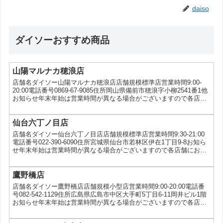
daiso
ダイソーおすすめ商品
山陽マルナカ穂浪店
店舗名ダイソー山陽マルナカ穂浪店店舗規模標準店営業時間9:00-
20:00電話番号0869-67-9085住所岡山県備前市穂浪字小柳2541番1他
お知らせ年末年始は営業時間が異なる場合がございますので各店舗
にお問い合わせください。サービス5円コピー、写真プリント、5ツ
星タオルキャンペーン、au三太郎の日
仙台六丁ノ目店
店舗名ダイソー仙台六丁ノ目店店舗規模標準店営業時間9:30-21:00
電話番号022-390-6090住所宮城県仙台市若林区伊在1丁目9-8お知ら
せ年末年始は営業時間が異なる場合がございますので各店舗にお問
い合わせください。サービス5円コピー、写真プリント、VIVOナイ
フキャンペーン、au三太郎の日
鷹野橋店
店舗名ダイソー鷹野橋店店舗規模小型店営業時間9:00-20:00電話番
号082-542-1129住所広島県広島市中区大手町5丁目6-11岡井ビル1階
お知らせ年末年始は営業時間が異なる場合がございますので各店舗
にお問い合わせください。サービスau三太郎の日