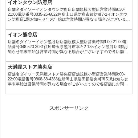
イオンタウン防府店
店舗名ダイソーイオンタウン防府店店舗規模大型店営業時間9:30-
21:00電話番号0835-26-6022住所山口県防府市鐘紡町7-1イオンタウ
ン防府店1階お知らせ年末年始は営業時間が異なる場合がございます
ので各店舗にお問い合わせください。サービスJCB、VISA、マスタ
ーカード、WAON、イオンギフトカード、5円コピー、写真プリン
ト、5ツ星タオルキャンペーン、au三太郎の日
イオン熊谷店
店舗名ダイソーイオン熊谷店店舗規模大型店営業時間9:00-21:00電
話番号048-520-3081住所埼玉県熊谷市本石2-135イオン熊谷店3階お
知らせ年末年始は営業時間が異なる場合がございますので各店舗に
お問い合わせください。サービスQUICPay、WAON、WAON
POINT、VIVOカトラリーキャンペーン、au三太郎の日
天満屋ストア勝央店
店舗名ダイソー天満屋ストア勝央店店舗規模小型店営業時間9:00-
22:00電話番号0868-38-4388住所岡山県勝田郡勝央町岡518お知らせ
年末年始は営業時間が異なる場合がございますので各店舗にお問い
合わせください。サービスau三太郎の日
スポンサーリンク