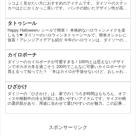
ト） 100円 この投稿をIn...
ッコよく見せたい方におすすめのアイテムです。 ダイソーのステッ
カーはとにかくかっこ良いです。 パンチの効いたデザイン性が高い
ステッカーがたくさんありますよ。 お部屋をエレガントにインテリ
アしたいなら鳥かごやシャンデリアモチーフのステッカー、お部屋
を海外のおしゃれな雰囲気にしたいならエッフェル塔や欧米風のス
タトゥシール
テッカーがおすすめです。 さらにステッカーは壁だけでなく様々な
Happy Halloween♪ シールで簡単！ 本格的なハロウィンメイクを楽
用途に使うことができます。 小物などのリメイクにも...
しもう❤ ダイソーのハロウィンタトゥーシールで、簡単オシャレに
仮装！アレンジアイデアも紹介 今年のハロウィンは、ダイソーのハ
ロウィンタトゥーシールで、手軽にオシャレな仮装を楽しもう！ ダ
イソーのハロウィンタトゥーシールってどんなの？ ダイソーのハロ
ウィンタトゥーシールは、カボチャ、コウモリ、蜘蛛の巣など、定
カイロポーチ
番のハロウィンモチーフから、ちょっとユニークなデザインまで、
ダイソーのカイロポーチが可愛すぎる！100均とは思えないデザイ
種類が豊富です。 しかも、1枚あた...
ンでポカポカ冬を過ごそう 100均でこんなに可愛いカイロポーチが
買えるって知ってた？ 「冬はカイロが手放せないけど、おしゃれな
ポーチってなかなか見つからない…」そんな風に思っているあなた
へ。実は、100円ショップのダイソーで買えるカイロポーチが、と
っても可愛いと話題なんです！今回は、ダイソーのカイロポーチの
ひざかけ
魅力や、その選び方についてご紹介します。 なぜダイソーのカイロ
ダイソーの「ひざかけ」は、家でのくつろぎ時間はもちろん、オフ
ポーチが人気なの？ 価格が安い: 100円という...
ィスや移動中の冷え対策にも使いやすいアイテムです。サイズや柄
の選択肢があり、用途に合わせて選びやすいのが魅力。この記事で
は、種類ごとの特徴や活用シーン、買う前に確認したい点をまとめ
ます。ダイソーのひざかけはどんなアイテム？今回のひざかけは、
70×100cmのタイプと60×80cmのコンパクトなタイプがあり、素材
感やデザインも複数展開されています。たとえば、ボア、ボーダ
スポンサーリンク
ー、フランネル調、ケーブルニット風、さらにビション...