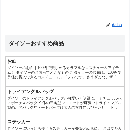
daiso
ダイソーおすすめ商品
お面
ダイソーのお面｜100円で楽しめるカラフルなコスチュームアイテ
ム！ ダイソーのお面ってどんなもの？ ダイソーのお面は、100円で
手軽に購入できるコスチュームアイテムです。さまざまなデザイン
が揃っており、パーティーやイベント、ハロウィンなどのシーズン
にぴったり。この記事では、ダイソーのお面の魅力とその使い方に
ついて詳しくご紹介します。 なぜダイソーのお面が人気なのか？ 1.
トライアングルバッグ
驚きの価格で手に入る ダイソーのお面は、100円という驚きの価格
ダイソーのトライアングルバッグが可愛いと話題に。 ナチュラルボ
で手に入ります。一般的に、コスチュームア...
アポーチ＆バッグ 立体の三角型シルエットが可愛いトライアングル
型のボアバッグやトートバッグは大人の女性にもぴったり。 トライ
アングルバッグ（シンプルボア）300円 ウエストバッグ（シンプル
ボア）300円 ナチュラルボアトートバッグ 300円 ナチュラルボア巾
着（マチ付）150円 ナチュラルボアポーチ（シェル型）100円 ナチ
ステッカー
ュラルボアポーチ（底マチ）100円 ナチュラルボア巾着（フラッ
ダイソーにいろいろ使えるステッカーが登場と話題に。 お部屋をカ