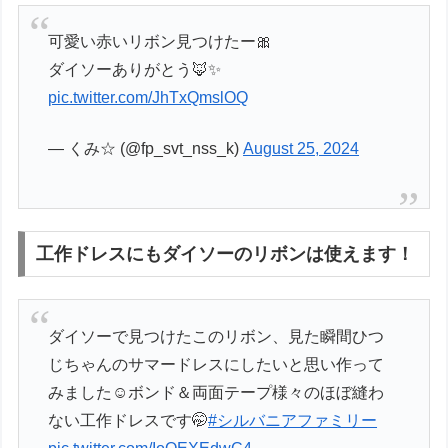
可愛い赤いリボン見つけたー🎀
ダイソーありがとう🦊✨
pic.twitter.com/JhTxQmslOQ
— くみ☆ (@fp_svt_nss_k)
August 25, 2024
工作ドレスにもダイソーのリボンは使えます！
ダイソーで見つけたこのリボン、見た瞬間ひつ
じちゃんのサマードレスにしたいと思い作って
みました☺️ボンド＆両面テープ様々のほぼ縫わ
ない工作ドレスです🤭
#シルバニアファミリー