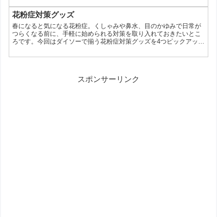
4940921835083 詰替ボトル（洗濯洗剤用、角型、１．１Ｌ） 各種
200円(税抜) #ダイソー #daiso #daisojapan #詰め替えボトル #整理
花粉症対策グッズ
整...
春になると気になる花粉症。くしゃみや鼻水、目のかゆみで日常が
つらくなる前に、手軽に始められる対策を取り入れておきたいとこ
ろです。今回はダイソーで揃う花粉症対策グッズを4つピックアッ
プ。実際の使用シーンや注意点も含めて、無理なく取り入れられる
方法を紹介します。 ダイソーで揃う花粉症対策アイテム 保湿ティ
ッシュ 100円（税込110円） メガネが曇りにくいマスク 100円（税
込110円） 花粉メガネ 各種100円（税込110円） 鼻ぽん 100円（税
スポンサーリンク
込110円） 保湿ティッシュ｜...