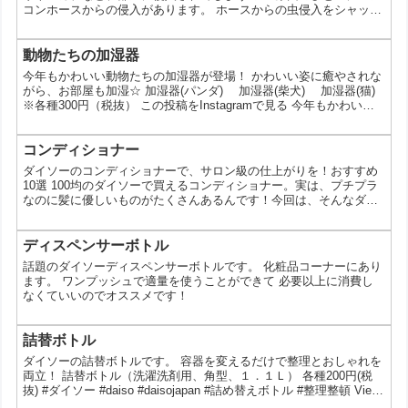
コンホースからの侵入があります。 ホースからの虫侵入をシャット
アウト！ ●室外機ホース防虫キャップ 各種100円(税抜) この投稿を
Instagramで見る 何故ゴキブリやムカデなど、部屋に侵入されてし
まうの？原因のひとつにエアコンホースからの侵入があります。 ホ
動物たちの加湿器
ースからの虫侵入をシャットアウト！ ●室外機ホース防虫キャップ
今年もかわいい動物たちの加湿器が登場！ かわいい姿に癒やされな
各種100円(税抜) ※店舗...
がら、お部屋も加湿☆ 加湿器(パンダ) 加湿器(柴犬) 加湿器(猫)
※各種300円（税抜） この投稿をInstagramで見る 今年もかわいい
動物たちの加湿器が登場！ かわいい姿に癒やされながら、お部屋も
加湿☆ . 加湿器(パンダ) 加湿器(柴犬) 加湿器(猫) ※各種300円
（税抜） ※店舗によって品揃えが異なり、在庫がない場合がござい
コンディショナー
ます。 ※商品パッケージの説明文を読ん...
ダイソーのコンディショナーで、サロン級の仕上がりを！おすすめ
10選 100均のダイソーで買えるコンディショナー。実は、プチプラ
なのに髪に優しいものがたくさんあるんです！今回は、そんなダイ
ソーのコンディショナーを10種類ご紹介します。あなたの髪の悩み
を解決し、もっと自信を持って過ごせるようにサポートします。 1
位 ダメージヘアに！補修効果の高いコンディショナー パサつきや
ディスペンサーボトル
切れ毛が気になる方におすすめ。髪の内側から補修し、なめらかな
話題のダイソーディスペンサーボトルです。 化粧品コーナーにあり
髪へと導きます。 2位 頭皮のニオイが気になる方...
ます。 ワンプッシュで適量を使うことができて 必要以上に消費し
なくていいのでオススメです！
詰替ボトル
ダイソーの詰替ボトルです。 容器を変えるだけで整理とおしゃれを
両立！ 詰替ボトル（洗濯洗剤用、角型、１．１Ｌ） 各種200円(税
抜) #ダイソー #daiso #daisojapan #詰め替えボトル #整理整頓 View
this post on Instagram 容器を変えるだけで整理とおしゃれを両立！