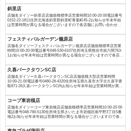
斜里店
店舗名ダイソー斜里店店舗規模標準店営業時間10:00-20:00電話番号
0152-22-1811住所北海道斜里郡斜里町青葉町45-2お知らせ年末年始
は営業時間が異なる場合がございますので各店舗にお問い合わせく
ださい。サービスau三太郎の日
フェスティバルガーデン籠原店
店舗名ダイソーフェスティバルガーデン籠原店店舗規模標準店営業
時間10:00-20:00電話番号048-530-6107住所埼玉県熊谷市拾六間763-
1お知らせ年末年始は営業時間が異なる場合がございますので各店舗
にお問い合わせください。サービス5円コピー、VIVOカトラリーキ
ャンペーン、au三太郎の日
久喜パークタウンSC店
店舗名ダイソー久喜パークタウンSC店店舗規模大型店営業時間
10:00-21:00電話番号0480-28-4320住所埼玉県久喜市大字古久喜字香
取871-26久喜パークタウンSC内お知らせ年末年始は営業時間が異な
る場合がございますので各店舗にお問い合わせください。サービス5
円コピー、写真プリント、お酒、VIVOカトラリーキャンペーン、au
三太郎の日
コープ東岩槻店
店舗名ダイソーコープ東岩槻店店舗規模標準店営業時間10:00-20:00
電話番号048-790-5130住所埼玉県さいたま市岩槻区南平野3丁目5番
地2お知らせ年末年始は営業時間が異なる場合がございますので各店
舗にお問い合わせください。サービス5円コピー、写真プリント、
VIVOカトラリーキャンペーン、au三太郎の日
東急プラザ蒲田店