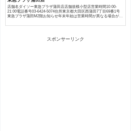
店舗名ダイソー東急プラザ蒲田店店舗規模小型店営業時間10:00-
21:00電話番号03-6424-5074住所東京都大田区西蒲田7丁目69番1号
東急プラザ蒲田M2階お知らせ年末年始は営業時間が異なる場合がご
ざいますので各店舗にお問い合わせください。サービス5円コピー、
写真プリント、VIVOナイフキャンペーン、au三太郎の日
スポンサーリンク