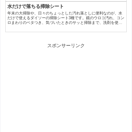
はないでしょうか。でも、ちょっと待ってください！実は、ダイソ
ーのデッキブラシには、思わぬ落とし穴があるかもしれません。 今
水だけで落ちる掃除シート
回は、ダイソーのデッキブラシの耐久性について、詳しく解説して
年末の大掃除や、日々のちょっとした汚れ落としに便利なのが、水
いきます。 なぜダイソーのデッキブラシはすぐダメにな...
だけで使えるダイソーの掃除シート3種です。鏡のウロコ汚れ、コン
ロまわりのベタつき、気づいたときのサッと掃除まで、洗剤を使わ
ずに手早くケアできるのが魅力。どんな場面で役立つのか、使い方
や注意点を整理して紹介します。水だけで使える掃除シートとは今
回のアイテムは、どれも水を使って汚れを落とすタイプの掃除シー
トです。洗剤を毎回出す手間が少なく、必要なときにすぐ使えるの
スポンサーリンク
がわかりやすいメリット。大掃除のように広い範囲をまとめて片...