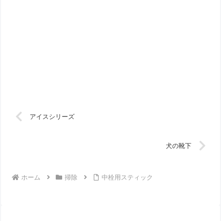
アイスシリーズ
犬の靴下
ホーム
掃除
中栓用スティック