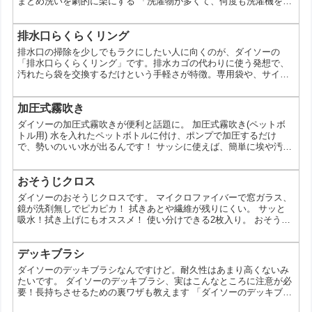
まとめ洗いを劇的に楽にする 「洗濯物が多くて、何度も洗濯機を回
すのが面倒…」 「大きな布団カバーや毛布を洗うのが大変」 そん
な悩みをお持ちのあなたへ朗報です！ 今回は、100円ショップ「ダ
イソー」で手に入る、ジャンボサイズの洗濯ネットをご紹介しま
排水口らくらくリング
す。 ダイソーのジャンボ洗濯ネットは、大容量で丈夫、そして何よ
排水口の掃除を少しでもラクにしたい人に向くのが、ダイソーの
りコスパが良いと大好評なんです。 この記事を読め...
「排水口らくらくリング」です。排水カゴの代わりに使う発想で、
汚れたら袋を交換するだけという手軽さが特徴。専用袋や、サイズ
調整できる工夫もあり、日々のキッチン掃除を見直したいときに気
になるアイテムです。排水口らくらくリングとは「排水口らくらく
リング」は、排水口まわりのお手入れを簡単にするためのアイテム
加圧式霧吹き
です。投稿では、排水カゴの掃除が不要になり、袋の交換だけで管
ダイソーの加圧式霧吹きが便利と話題に。 加圧式霧吹き(ペットボ
理しやすいことが紹介されています。脱臭・抗菌剤配合とされてお
トル用) 水を入れたペットボトルに付け、ポンプで加圧するだけ
り...
で、勢いのいい水が出るんです！ サッシに使えば、簡単に埃や汚れ
を落とすことができます✨ ペットボトルに付けるだけで、電気を使
わずコードがないので、外で使うのもオススメです！ 水を入れすぎ
ると、加圧が長持ちしないので、7割程度がオススメです！ 1.5Lペ
おそうじクロス
ットボトルを使えば、より長く使えますよ♪ ペットボトル結露取り
ダイソーのおそうじクロスです。 マイクロファイバーで窓ガラス、
ワイパー 空のペットボトルに付け、下から上の...
鏡が洗剤無しでピカピカ！ 拭きあとや繊維が残りにくい。 サッと
吸水！拭き上げにもオススメ！ 使い分けできる2枚入り。 おそうじ
クロス(窓ガラス・鏡、２枚) 100円(税抜) #ダイソー #daiso
#daisojapan #年末 #大掃除 #the year end #spring cleaning View this
post on Instagram 洗剤無しでピカピカ！サッと吸水！拭き上げにも
デッキブラシ
オススメ！ 4...
ダイソーのデッキブラシなんですけど。耐久性はあまり高くないみ
たいです。 ダイソーのデッキブラシ、実はこんなところに注意が必
要！長持ちさせるための裏ワザも教えます 「ダイソーのデッキブラ
シ、安いし手軽でいいよね！」 そう思って使っている人も多いので