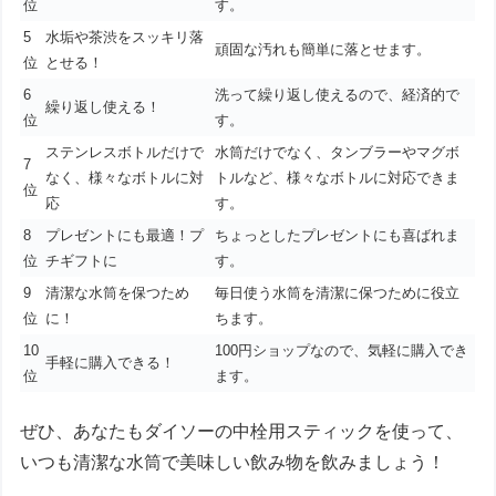
位
す。
5
水垢や茶渋をスッキリ落
頑固な汚れも簡単に落とせます。
位
とせる！
6
洗って繰り返し使えるので、経済的で
繰り返し使える！
位
す。
ステンレスボトルだけで
水筒だけでなく、タンブラーやマグボ
7
なく、様々なボトルに対
トルなど、様々なボトルに対応できま
位
応
す。
8
プレゼントにも最適！プ
ちょっとしたプレゼントにも喜ばれま
位
チギフトに
す。
9
清潔な水筒を保つため
毎日使う水筒を清潔に保つために役立
位
に！
ちます。
10
100円ショップなので、気軽に購入でき
手軽に購入できる！
位
ます。
ぜひ、あなたもダイソーの中栓用スティックを使って、
いつも清潔な水筒で美味しい飲み物を飲みましょう！