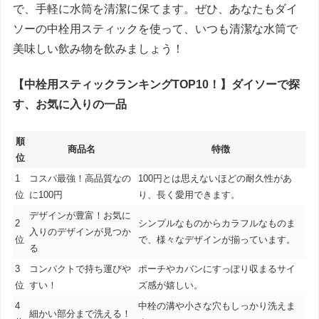
で、手軽に水筒を清潔に保てます。ぜひ、あなたもダイ
ソーの中栓用スティックを使って、いつも清潔な水筒で
美味しい飲み物を飲みましょう！
【中栓用スティックランキングTOP10！】ダイソーで探
す、お気に入りの一品
順
商品名
特徴
位
1
コスパ最強！高品質なの
100円とは思えないほどの耐久性があ
位
に100円
り、長く愛用できます。
デザインが豊富！お気に
2
シンプルなものからカラフルなものま
入りのデザインが見つか
位
で、様々なデザインが揃っています。
る
3
コンパクトで持ち運びや
ポーチやカバンにすっぽり収まるサイ
位
すい！
ズ感が嬉しい。
4
中栓の溝や小さな穴もしっかり洗えま
細かい部分まで洗える！