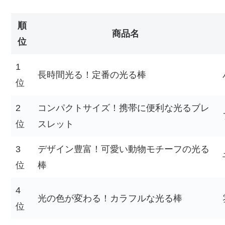
順
商品名
位
1
長時間光る！定番の光る棒
位
2
コンパクトサイズ！携帯に便利な光るブレ
位
スレット
3
デザイン豊富！可愛い動物モチーフの光る
位
棒
4
光の色が変わる！カラフルな光る棒
位