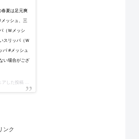
の春夏は足元爽
（Ｗメッシュ、三
ッパ（Ｗメッシ
縫いスリッパ（Ｗ
ッパ #メッシュ
庫がない場合がござ
がシェアした投稿 –
2019年 4月月6日午後6時21分PDT
リンク