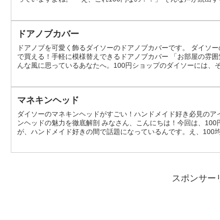
今回は、そんなダイソーのメッシュバッグの魅力をたっぷりとお伝
ザインで、あなたのスタ...
ドアノブカバー
ドアノブを可愛く飾るダイソーのドアノブカバーです。 ダイソー
で買える！手軽に模様替えできるドアノブカバー 「お部屋の雰
んな風に思っているあなたへ。100円ショップのダイソーには、
その一つが、ドアノブカバーです。今回は、ダイソーのドアノブ
ます。 なぜダイソーのドアノブ...
マネキンヘッド
ダイソーのマネキンヘッドがすごい！ハンドメイド好き必見のアイ
ンヘッドの魅力を徹底解剖 みなさん、こんにちは！今回は、10
が、ハンドメイド好きの間で話題になっているんです。え、100
れません。そこで今回は、ダイソーのマネキンヘッドの魅力を徹
気の理由 1位 ハンドメイド作...
スポンサー