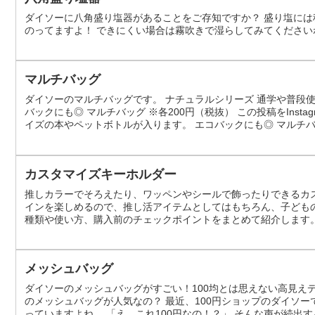
ダイソーに八角盛り塩器があることをご存知ですか？ 盛り塩には
のってますよ！ できにくい場合は霧吹きで湿らしてみてください
マルチバッグ
ダイソーのマルチバッグです。 ナチュラルシリーズ 通学や普段使
バックにも◎ マルチバッグ ※各200円（税抜） この投稿をInst
イズの本やペットボトルが入ります。 エコバックにも◎ マルチバ
り、在庫がない場合がございます ※商品パッケージの説明文を読
は異な...
カスタマイズキーホルダー
推しカラーでそろえたり、ワッペンやシールで飾ったりできるカ
インを楽しめるので、推し活アイテムとしてはもちろん、子ども
種類や使い方、購入前のチェックポイントをまとめて紹介します
は、ベースになるキーホルダーに好きなワッペンやシールを組み
推しカラーを意識したデコレーション例が紹介...
メッシュバッグ
ダイソーのメッシュバッグがすごい！100均とは思えない高見え
のメッシュバッグが人気なの？ 最近、100円ショップのダイソー
っていますよね。 「え、これ100円なの！？」 そんな声が続