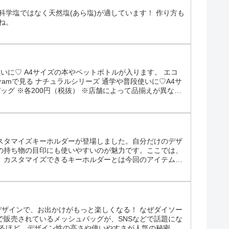
科学塩ではなく天然塩(あら塩)が適しています！ 作り方も
ね。
いに♡ A4サイズの本やペットボトルが入ります。 エコ
agramで見る ナチュラルシリーズ 通学や普段使いに♡A4サ
ッグ ※各200円（税抜） ※店舗によって品揃えが異な
んで正しくご使用ください ※画像はイメージです実際と
スタマイズキーホルダーが登場しました。自分だけのデザ
の持ち物の目印にも使いやすいのが魅力です。ここでは、
。カスタマイズできるキーホルダーとは今回のアイテム
合わせて、自分好みに仕上げられるタイプです。写真では
デザインで、お出かけがもっと楽しくなる！ なぜダイソー
で販売されているメッシュバッグが、SNSなどで話題にな
出するほど、デザイン性の高さや使いやすさが人気の秘密。