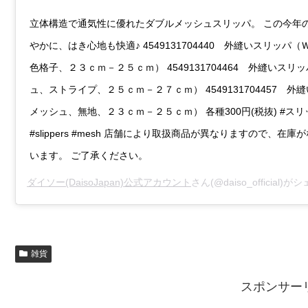
立体構造で通気性に優れたダブルメッシュスリッパ。 この今年
やかに、はき心地も快適♪ 4549131704440 外縫いスリッパ
色格子、２３ｃｍ－２５ｃｍ） 4549131704464 外縫いスリ
ュ、ストライプ、２５ｃｍ－２７ｃｍ） 4549131704457 外
メッシュ、無地、２３ｃｍ－２５ｃｍ） 各種300円(税抜) #スリ
#slippers #mesh 店舗により取扱商品が異なりますので、在
います。 ご了承ください。
ダイソー(DaisoJapan)公式アカウント
さん(@daiso_official)
雑貨
スポンサー