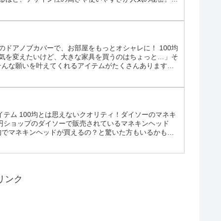
えします。 ダイソーのメッシュバッグ｜5種類以上のデ
のドアノブカバーで、お部屋をもっとオシャレに！ 100均
囲気を変えたいけど、大きな家具を買うのはちょっと…」そ
そんな願いを叶えてくれるアイテムがたくさんあります。
カバーの魅力や、選び方、そして使い方についてご紹介し
テム 100均とは思えないクオリティ！ダイソーのマネキ
0円ショップのダイソーで販売されているマネキンヘッド
均でマネキンヘッドが買えるの？と驚いた方もいるかもし
底的に解説していきます。 ダイソーのマネキンヘッドが人
リンク