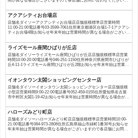
間が異なる場合がございますので各店舗にお問い合わせください。
サービス PayPay、シールキャンペーン（テディベア）
アクアシティお台場店
店舗名ダイソーアクアシティお台場店店舗規模標準店営業時間
11:00-21:00電話番号03-3599-7061住所東京都港区台場1-7-1アクアシ
ティお台場4階お知らせ年末年始は営業時間が異なる場合がございま
すので各店舗にお問い合わせください。サービス5円コピー、写真プ
リント、VIVOナイフキャンペーン、au三太郎の日
ライズモール座間ひばりが丘店
店舗名ダイソーライズモール座間ひばりが丘店店舗規模標準店営業
時間10:00-20:00電話番号046-251-1150住所神奈川県座間市ひばりが
丘4-11-1ライズモール座間ひばりが丘2階お知らせ年末年始は営業時
間が異なる場合がございますので各店舗にお問い合わせください。
サービス5円コピー、写真プリント、VIVOナイフキャンペーン、au
三太郎の日
イオンタウン太閤ショッピングセンター店
店舗名ダイソーイオンタウン太閤ショッピングセンター店店舗規模
小型店営業時間9:00-22:00電話番号052-459-0155住所愛知県名古屋
市中村区太閤1-19-42お知らせ年末年始は営業時間が異なる場合がご
ざいますので各店舗にお問い合わせください。サービスWAON、5
円コピー、5ツ星タオルキャンペーン、au三太郎の日
ハローズみどり町店
店舗名ダイソーハローズみどり町店店舗規模標準店営業時間10:00-
21:00電話番号084-973-2808住所広島県福山市緑町1番30号お知らせ
年末年始は営業時間が異なる場合がございますので各店舗にお問い
合わせください。サービス5円コピー、写真プリント、5ツ星タオル