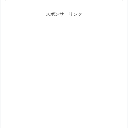
キャンペーン、au三太郎の日
スポンサーリンク