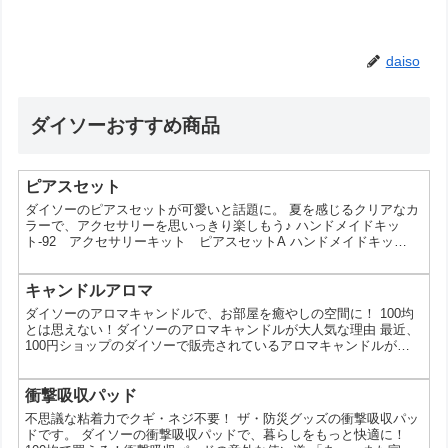
daiso
ダイソーおすすめ商品
ピアスセット
ダイソーのピアスセットが可愛いと話題に。 夏を感じるクリアなカ
ラーで、アクセサリーを思いっきり楽しもう♪ ハンドメイドキッ
ト-92 アクセサリーキット ピアスセットA ハンドメイドキッ
ト-93 アクセサリーキット ピアスセットB ハンドメイドキッ
ト-94 アクセサリーキット ピアスセットC ハンドメイドキッ
ト-95 アクセサリーキット ピアスセットD ハンドメイドキッ
キャンドルアロマ
ト-96 アクセサリーキット ピアスセットE ハンドメイドキッ
ダイソーのアロマキャンドルで、お部屋を癒やしの空間に！ 100均
ト-97 アクセサリーキット ピアスセットF ハ...
とは思えない！ダイソーのアロマキャンドルが大人気な理由 最近、
100円ショップのダイソーで販売されているアロマキャンドルが、
その香りやデザイン性の高さから人気を集めています。今回は、そ
んなダイソーのアロマキャンドルを徹底解剖！お部屋を癒やしの空
間に変えるための選び方や使い方もご紹介します。 なぜダイソーの
衝撃吸収パッド
アロマキャンドルが人気なの？ デザインの豊富さ ダイソーのアロ
不思議な粘着力でクギ・ネジ不要！ ザ・防災グッズの衝撃吸収パッ
マキャンドルは、デザインが豊富で、おしゃれなもの...
ドです。 ダイソーの衝撃吸収パッドで、暮らしをもっと快適に！