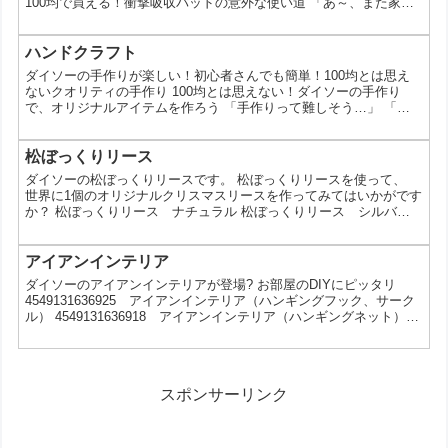
100均で買える！衝撃吸収パッドの意外な使い道 「あ～、また家具
が床を傷つけてる…」そんな経験はありませんか？実は、100円シ
ョップのダイソーで売っている「衝撃吸収パッド」を使えば、そん
な悩みを簡単に解決できるんです。今回は、ダイソーの衝撃吸収パ
ハンドクラフト
ッドの魅力や、意外な使い方までご紹介します。 ダイソーの衝撃吸
ダイソーの手作りが楽しい！初心者さんでも簡単！100均とは思え
収パッドってどんなもの？ ダイソーの衝撃吸収パッ...
ないクオリティの手作り 100均とは思えない！ダイソーの手作り
で、オリジナルアイテムを作ろう 「手作りって難しそう…」 「何
か作りたいけど、材料を揃えるのが大変…」 そんな風に思っていま
せんか？ 実は、ダイソーに行けば、そんな悩みを解決できるんで
す！ 今回は、ダイソーの手作りアイテムを使って、初心者さんでも
松ぼっくりリース
簡単に始められるハンドメイドの世界をご紹介していきます。 ダイ
ダイソーの松ぼっくりリースです。 松ぼっくりリースを使って、
ソーの手作り｜3つの魅力で、ハンドメイドを楽しも...
世界に1個のオリジナルクリスマスリースを作ってみてはいかがです
か？ 松ぼっくりリース ナチュラル 松ぼっくりリース シルバー
松ぼっくりリース ナチュラル約16ｃｍ
アイアンインテリア
ダイソーのアイアンインテリアが登場? お部屋のDIYにピッタリ
4549131636925 アイアンインテリア（ハンギングフック、サーク
ル） 4549131636918 アイアンインテリア（ハンギングネット）
4549131634815 アイアンウォールバー（アンティーク調）
4549131634808 アイアンウォールラック（アンティーク調）
4549131634822 アイアンロングチェーンフック（アンティーク
調） 4549131634839 アイアンブラケット（アンティ...
スポンサーリンク