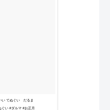
いい てぬぐい だるま
n #手ぬぐい #ダルマ #お正月