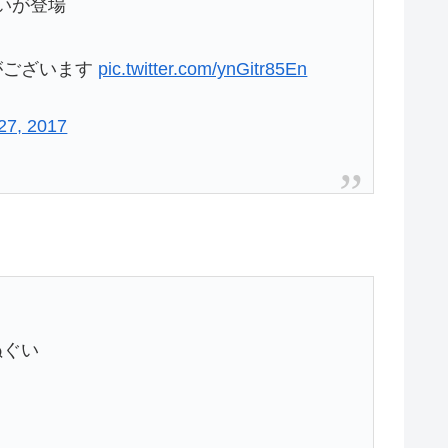
いが登場
がございます
pic.twitter.com/ynGitr85En
 27, 2017
ぬぐい