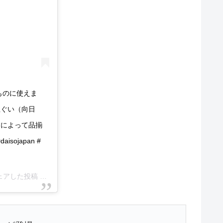
ものに使えま
 手ぬぐい（向日
店舗によって品揃
ojapan #
がシェアした投稿 –
2019年 5月月9日午後4時34分PDT