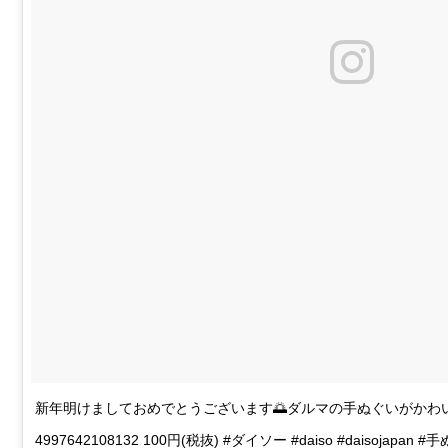
新年明けましておめでとうございます🌅ダルマの手ぬぐいがかわ
4997642108132 100円(税抜) #ダイソー #daiso #daisojapa