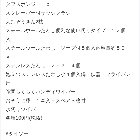
タフスポンジ １ｐ
スクレーバー付サッシブラシ
大判ぞうきん2枚
スチールウールたわし便利な使い切りタイプ １２個
入
スチールウールたわし ソープ付８個入内容量約８０
ｇ
ステンレスたわし ２５ｇ ４個
泡立つステンレスたわし小４個入鍋・鉄器・フライパン
用
隙間らくらくハンディワイパー
おそうじ棒 １本入＋スペア３枚付
水切りワイパー
各種100円(税抜)
#ダイソー