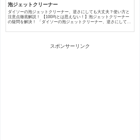
ンジはどんなアイテム？今回のスポンジは、ループネットタイプの
泡ジェットクリーナー
キッチン・水まわり向けお掃除グッズです。ピグレット、くまのプ
ダイソーの泡ジェットクリーナー、逆さにしても大丈夫？使い方と
ーさん、ミッキー／パンツの3種類が案内されており、ディズニー...
注意点徹底解説！ 【100均とは思えない！】泡ジェットクリーナー
の疑問を解決！ 「ダイソーの泡ジェットクリーナー、逆さにしても
使えるのかな？」 そんな疑問をお持ちのあなたへ。今回は、100円
ショップのダイソーで人気の泡ジェットクリーナーについて、逆さ
にしても使えるのか、使い方や注意点などを詳しく解説していきま
す。 泡ジェットクリーナーってどんなもの？ 泡ジェットクリーナ
スポンサーリンク
ーは、スプレーボトルに詰め替えた洗剤を、泡状にし...