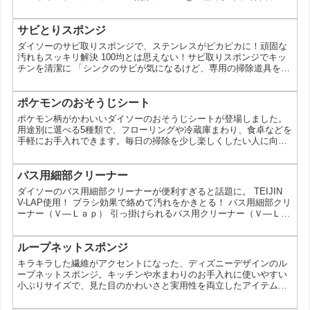
白、消臭、黄ばみ、汗ジミ、血液汚れ、食べこぼし この投稿を
Instagramで見る 環境にやさしい！界面活性剤不使用！ 落ち落ち
Ｖ オキシゲンフレッシュ 無添加 130ｇ ※各種100円（税抜）
サビとりスポンジ
※店舗によって品揃えが異なり、在庫がない場合がございます ※商
ダイソーのサビ取りスポンジで、ステンレスがピカピカに！頑固な
品パッケージの説明文を読んで正し...
汚れもスッキリ解決 100均とは思えない！サビ取りスポンジでキッ
チンを清潔に 「シンクのサビが気になるけど、専用の掃除道具を買
うのはちょっと…」そんな悩みをお持ちではありませんか？実は、
100円ショップのダイソーには、ステンレス製のシンクや鍋のサビ
落としにぴったりの「ステンレスシンク磨きスポンジ」が売ってい
ポケモンのおそうじシート
るんです。今回は、この商品を使って、サビついたキッチンをピカ
ポケモン柄がかわいいダイソーのおそうじシートが登場しました。
ピカにする方法をご紹介します。 ダイソーのサビ取りス...
用途別に選べる5種類で、フローリングや冷蔵庫まわり、食卓などを
手軽にお手入れできます。毎日の掃除を少し楽しくしたい人に向く
アイテムです。ポケモンのおそうじシートはどんな商品？ダイソー
の「ポケモン おそうじシート」は、人気キャラクターの新デザイン
を採用した掃除用シートシリーズです。お部屋の床向け、キッチン
バス用細部クリーナー
向け、食卓向けなど、使う場所に合わせて選べるのが特徴。日本製
ダイソーのバス用細部クリーナーが便利すぎると話題に。 TEIJIN
で、日常使いしやすい点もポイントです。今回確認できるのは...
V-LAP使用！ ブラシ効果で絡めて汚れをかきとる！ バス用細部クリ
ーナー（Ｖ―Ｌａｐ） 引っ掛けられるバス用クリーナー（Ｖ―Ｌａ
ｐ） バス用シートクリーナー（Ｖ―Ｌａｐ） バススポンジ（Ｖ―
Ｌａｐ） ※各種100円（税抜） この投稿をInstagramで見る
TEIJIN V-LAP使用！ ブラシ効果で絡めて汚れをかきとる！ . . バ
ループネットスポンジ
ス用細部クリーナー（Ｖ―Ｌａｐ） 引っ掛けられるバス用クリーナ
キラキラした繊維がアクセントになった、ディズニーデザインのル
ー（Ｖ―Ｌ...
ープネットスポンジ。キッチンや水まわりのお手入れに使いやすい
小ぶりサイズで、見た目のかわいさと実用性を両立したアイテムで
す。置いておくだけでも存在感があるので、毎日の掃除道具を少し
気分の上がるものにしたい人にも向いています。ループネットスポ