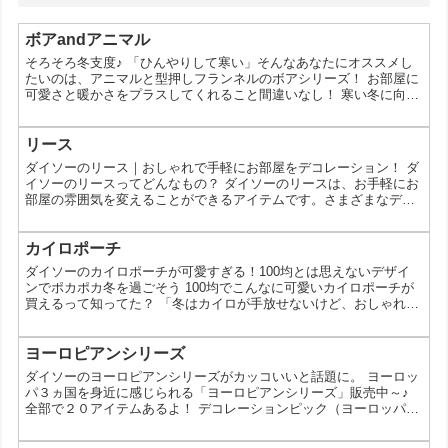
ボアandアニマル
そろそろ冬支度♪ 「ひんやりして寒い」そんなあなたにオススメし
たいのは、アニマルと型押しフランネルのボアシリーズ！ お部屋に
可愛さと暖かさをプラスしてくれること間違いなし！ 寒い冬に向け
て準備してみては？ マット ※各種100円（税抜） 枕パッド ※各種
200円（税抜） ダイカットマット低反発マット スリッパ（19ｃｍ、
24ｃｍ） ボアソフトスリッパ（23ｃｍ-24.5ｃｍ、26ｃｍ-27.5ｃ
リース
ｍ） シートクッション フットウォーマー 手入れクッションお昼寝
ダイソーのリース｜おしゃれで手軽にお部屋をデコレーション！ ダ
クッション ダイカ...
イソーのリースってどんなもの？ ダイソーのリースは、お手軽にお
部屋の雰囲気を変えることができるアイテムです。さまざまなデザ
インや素材が揃っており、季節ごとのデコレーションやちょっとし
たアクセントにぴったり。この記事では、ダイソーのリースの魅力
とその活用法について詳しくご紹介します。 なぜダイソーのリース
カイロポーチ
が人気なのか？ 1. 驚きの価格で手に入る ダイソーのリースは、100
ダイソーのカイロポーチが可愛すぎる！100均とは思えないデザイ
円という驚きの価格で購入できます。通常、リー...
ンでポカポカ冬を過ごそう 100均でこんなに可愛いカイロポーチが
買えるって知ってた？ 「冬はカイロが手放せないけど、おしゃれな
ポーチってなかなか見つからない…」そんな風に思っているあなた
へ。実は、100円ショップのダイソーで買えるカイロポーチが、と
っても可愛いと話題なんです！今回は、ダイソーのカイロポーチの
ヨーロピアンシリーズ
魅力や、その選び方についてご紹介します。 なぜダイソーのカイロ
ダイソーのヨーロピアンシリーズがカッコいいと話題に。 ヨーロッ
ポーチが人気なの？ 価格が安い: 100円という...
パ３ヵ国を身近に感じられる「ヨーロピアンシリーズ」販売中～♪
全部で２０アイテムあるよ！ デコレーションピック（ヨーロッパ）
インテリアガラススタンド（ヨーロッパ） インテリアフレーム（ヨ
ーロッパ） ウッドボード（正方形 ヨーロッパ） ダイカットボー