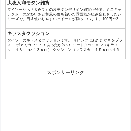
ド フック付き（ヨーロッパ） メニューボード（ヨーロッパ） ウ
犬夜叉和モダン雑貨
ォールステッカー（ヨーロッパ） 各種100円(税抜) この投稿を
ダイソーから『犬夜叉』の和モダンデザイン雑貨が登場。ミニキャ
Instagramで見る ヨーロッパ３ヵ国...
ラクターのかわいさと和風の落ち着いた雰囲気が組み合わさったシ
リーズで、日常使いしやすいアイテムが揃っています。100円〜300
円という手に取りやすい価格帯も魅力で、コレクションにも普段使
いにも向いています。 どんなアイテムがある？ラインナップ一覧
今回のシリーズは、実用雑貨とコレクションアイテムの両方が揃っ
キラスタクッション
ているのが特徴です。 ミニハンカチタオル 和モダン柄
ダイソーのキラスタクッションです。 リビングにあたたかさをプラ
（4510085531987） ラバーキーホルダー 和モダン...
ス！ ボアでカワイイ！あったか?い！ シートクッション（キラス
タ、４３ｃｍ×４３ｃｍ） クッション（キラスタ、４５ｃｍ×４５ｃ
ｍ） フェイクスエードスリッパ（モフモス、２４ｃｍ） フェイク
スエードスリッパ（モフモス、２６ｃｍ） 各種300円（税抜） #ダ
イソー #daiso #daisojapan #ボア #あったかい #boa #warm View
this post on Instagram リビングにあたたか...
スポンサーリンク