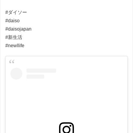
#ダイソー
#daiso
#daisojapan
#新生活
#newllife