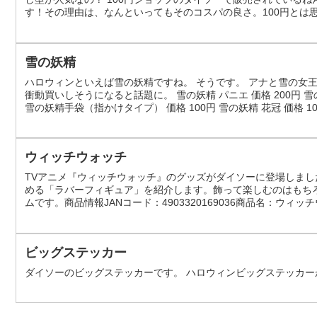
す！その理由は、なんといってもそのコスパの良さ。100円とは
作ることができます。今回は、そんなダイソーのねんど押し型の
グTOP10！】ダイソーのね...
雪の妖精
ハロウィンといえば雪の妖精ですね。 そうです。 アナと雪の女
衝動買いしそうになると話題に。 雪の妖精 パニエ 価格 200円 雪の
雪の妖精手袋（指かけタイプ） 価格 100円 雪の妖精 花冠 価格 1
ャ 価格 100円
ウィッチウォッチ
TVアニメ『ウィッチウォッチ』のグッズがダイソーに登場しま
める「ラバーフィギュア」を紹介します。飾って楽しむのはもち
ムです。商品情報JANコード：4903320169036商品名：ウィ
※JANコードと商品名は、購入時の確認にも役立つ基本情報です
イテム？この商品は...
ビッグステッカー
ダイソーのビッグステッカーです。 ハロウィンビッグステッカー