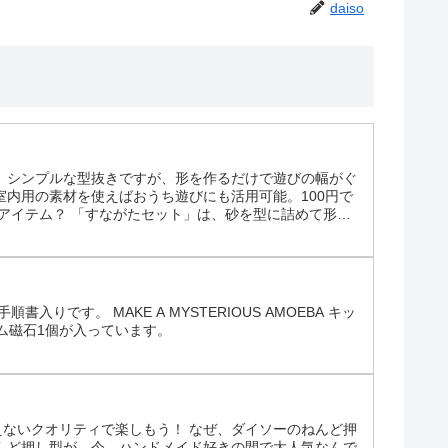
daiso
。シンプルな型抜きですが、形を作るだけで遊びの幅がぐ
内用の素材を使えばおうち遊びにも活用可能。100円で
アイテム？ 「すながたセット」は、砂を型に詰めて形を
クッキー」の2種類。車やスイーツの形を簡単に作れるた
です。 MAKE A MYSTERIOUS AMOEBA キッ
ム磁石1個が入っています。
えないクオリティで楽しもう！ なぜ、ダイソーのねんど押
ねんど押し型が、今、ハンドメイド好きの間で大人気なんで