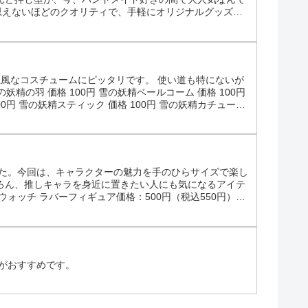
思えないほどのクオリティで、手軽にオリジナルグッズを
魅力をたっぷりとお伝えします。 【ねんど押し型ランキン
王風なコスチュームにピッタリです。 使い道も特にないが
妖精の羽 価格 100円 雪の妖精ベールコーム 価格 100円
00円 雪の妖精スティック 価格 100円 雪の妖精カチューシ
した。今回は、キャラクターの魅力を手のひらサイズで楽し
ろん、推しキャラを身近に置きたい人にも気になるアイテ
ッチウォッチ ラバーフィギュア価格：500円（税込550円）
。検索や在庫確認の際に控えておくと便利です。どんなア
がおすすめです。