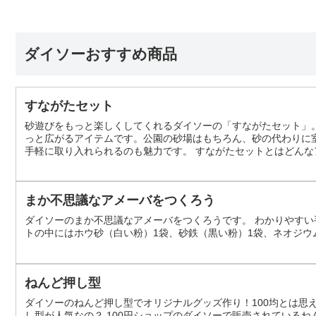
ダイソーおすすめ商品
すながたセット
砂遊びをもっと楽しくしてくれるダイソーの「すながたセット」
っと広がるアイテムです。公園の砂場はもちろん、砂の代わりに室
手軽に取り入れられるのも魅力です。 すながたセットとはどんな
作るシンプルなおもちゃです。ラインナップは「のりもの」と「
め、小さな子どもでも直感的に楽しめま...
まか不思議なアメーバをつくろう
ダイソーのまか不思議なアメーバをつくろうです。 わかりやすい手順書入り
トの中にはホウ砂（白い粉）1袋、砂鉄（黒い粉）1袋、ネオジウ
ねんど押し型
ダイソーのねんど押し型でオリジナルグッズ作り！100均とは思
し型が人気なの？ 100円ショップのダイソーで販売されている