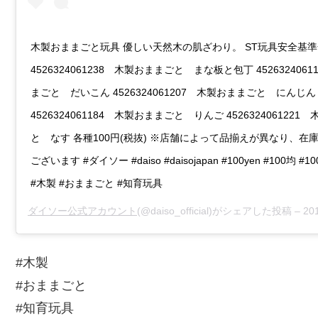
木製おままごと玩具 優しい天然木の肌ざわり。 ST玩具安全基
4526324061238 木製おままごと まな板と包丁 452632406
まごと だいこん 4526324061207 木製おままごと にんじん
4526324061184 木製おままごと りんご 452632406122
と なす 各種100円(税抜) ※店舗によって品揃えが異なり、在
ございます #ダイソー #daiso #daisojapan #100yen #100均 
#木製 #おままごと #知育玩具
ダイソー公式アカウント
(@daiso_official)がシェアした投稿 –
2019
#木製
#おままごと
#知育玩具