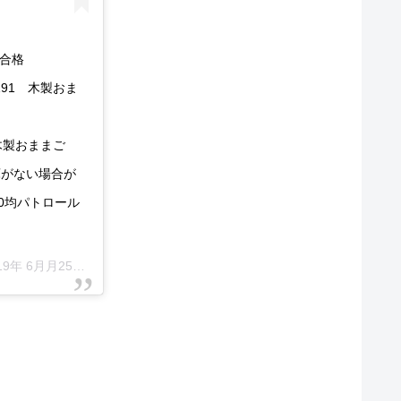
準合格
1191 木製おま
1 木製おままご
庫がない場合が
#100均パトロール
年 6月月25日午後4時39分PDT