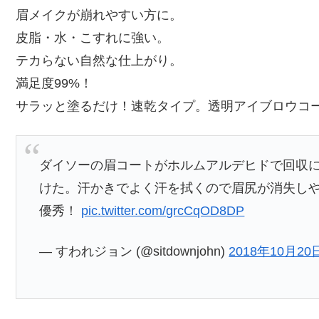
眉メイクが崩れやすい方に。
皮脂・水・こすれに強い。
テカらない自然な仕上がり。
満足度99%！
サラッと塗るだけ！速乾タイプ。透明アイブロウコ
ダイソーの眉コートがホルムアルデヒドで回収
けた。汗かきでよく汗を拭くので眉尻が消失し
優秀！
pic.twitter.com/grcCqOD8DP
— すわれジョン (@sitdownjohn)
2018年10月20