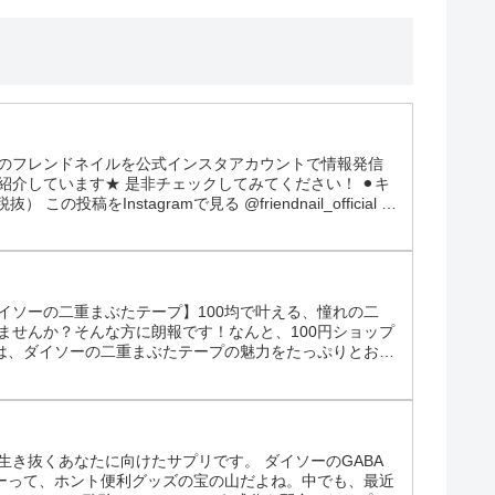
ズのフレンドネイルを公式インスタアカウントで情報発信
介しています★ 是非チェックしてみてください！ ⚫︎キ
投稿をInstagramで見る @friendnail_official サ
発信中！カラースウォッチやネイル...
イソーの二重まぶたテープ】100均で叶える、憧れの二
ませんか？そんな方に朗報です！なんと、100円ショップ
は、ダイソーの二重まぶたテープの魅力をたっぷりとお伝
1位 プチプラなのに高機能！ 100円とは思えないほどの
生き抜くあなたに向けたサプリです。 ダイソーのGABA
ソーって、ホント便利グッズの宝の山だよね。中でも、最近