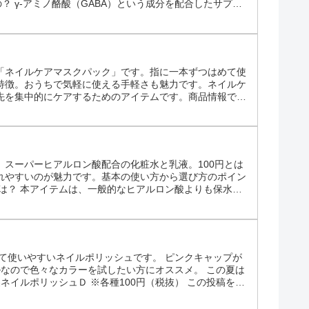
の？ γ-アミノ酪酸（GABA）という成分を配合したサプリ
酸で、リラックス効果やストレス軽減効果があると言われ
「ネイルケアマスクパック」です。指に一本ずつはめて使
特徴。おうちで気軽に使える手軽さも魅力です。ネイルケ
先を集中的にケアするためのアイテムです。商品情報で
てスペシャルケアできると案内されています。ハンドクリ
スーパーヒアルロン酸配合の化粧水と乳液。100円とは
れやすいのが魅力です。基本の使い方から選び方のポイン
は？ 本アイテムは、一般的なヒアルロン酸よりも保水性
Na）」を配合しているのが特徴です。肌の水分を保つサポ
て使いやすいネイルポリッシュです。 ピンクキャップが
ルなので色々なカラーを試したい方にオススメ。 この夏は
ネイルポリッシュＤ ※各種100円（税抜） この投稿を
リッシュを紹介します。 ミニボトルなので色々なカラーを試