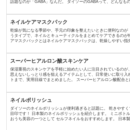
話題なのが「GABA」なんだ。 ダイソーのGABAって、どんなも
メントなんだ。GABAは、脳内で神経伝達物質として働くアミノ
ている。 なんでそ...
ネイルケアマスクパック
乾燥が気になる季節や、手元の印象を整えたいときに便利なのが
うタイプで、ネイルとキューティクルをまとめてケアできるのが
アマスクパックとはネイルケアマスクパックは、乾燥しやすい指
は、指先に潤いと栄養を与え、ネイルとキューティクルをまとめ
ームだけでは物足りないときの、少し丁寧なケ...
スーパーヒアルロン酸スキンケア
保湿重視のスキンケアを手軽に始めたい人に注目されているのが、
思えないしっとり感を狙えるアイテムとして、日常使いに取り入
トまで、実用目線でまとめました。 スーパーヒアルロン酸配合と
が高いとされる「スーパーヒアルロン酸（アセチルヒアルロン酸
ートを目的とした成分で、乾燥が気に...
ネイルポリッシュ
ダイソーのネイルポリッシュが便利過ぎると話題に。 乾きやすく
目印です！ 日本製のネイルポリッシュを紹介します。 ミニボト
おうち美容の一つとして セルフネイルをおすすめします。 日本製
Instagramで見る ピンクキャップが目印！ 日本製のネイルポ
したい方にオスス...