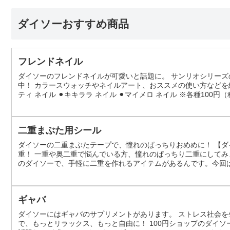
ダイソーおすすめ商品
フレンドネイル
ダイソーのフレンドネイルが可愛いと話題に。 サンリオシリー
中！ カラースウォッチやネイルアート、おススメの使い方などを紹
ティ ネイル ⚫︎キキララ ネイル ⚫︎マイメロ ネイル ※各種100円（税抜） この
ンリオシリーズのフレンドネイルを公式インスタアカウントで情報
二重まぶた用シール
ダイソーの二重まぶたテープで、憧れのぱっちりおめめに！ 【ダ
重！ 一重や奥二重で悩んでいる方、憧れのぱっちり二重にしてみ
のダイソーで、手軽に二重を作れるアイテムがあるんです。今回
えします。 【ダイソーの二重まぶたテープ】人気の秘密に迫る！ 
高い接着力で、一日中しっか...
ギャバ
ダイソーにはギャバのサプリメントがあります。 ストレス社会を
で、もっとリラックス、もっと自由に！ 100円ショップのダイ