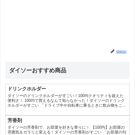
daiso
ダイソーおすすめ商品
ドリンクホルダー
ダイソーのドリンクホルダーがすごい！100均クオリティを超えた
便利さ！ 100均で買えるなんて知らなかった！ダイソーのドリンク
ホルダーがすごい 「ドライブ中や自転車に乗るときに飲み物をこぼ
してしまう…」そんな悩みをお持ちではありませんか？実は、100
円ショップのダイソーには、そんな悩みを解決してくれる、便利な
ドリンクホルダーが豊富に揃っているんです。今回は、そんなダイ
芳香剤
ソーのドリンクホルダーの魅力についてご紹介します。 なぜダイソ
ダイソーの芳香剤で、お部屋を好きな香りに！ 【100均】お部屋の
ーのドリンクホルダーが人気なの？ ダイソーのドリ...
雰囲気をガラリと変える！ダイソーの芳香剤がすごい 「お部屋の匂