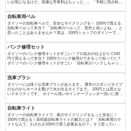
いが気になるけど、高価な芳香剤はちょっと…」 「手軽に気分転換
したい」 そんなあなたにぴったりのアイテムが、100円ショップの
ダイソーで見つかります。それが、芳香剤です。 今回は、ダイソー
の芳香剤の魅力や種類、そして使い方まで、たっぷりとお伝えしま
自転車用ベル
す。 なぜダイソーの芳香剤が人気なの？ 価格が安い: 100円という
ダイソーの自転車ベルで、安全なサイクリングを！ 100均で買える
手軽な価格で、気軽に色々な香りを試せま...
自転車ベルって本当？ 「自転車のベルって、意外と高いよね…」と
思ったことはありませんか？実は、100円ショップのダイソーで
も、自転車ベルが手軽に購入できるんです。今回は、ダイソーの自
転車ベルの魅力や、選び方、そして使い方についてご紹介します。
なぜダイソーの自転車ベルが人気なの？ 【1位】 価格が安い！ 100
パンク修理セット
円という価格なので、気軽に色々な種類のベルを試すことができま
ダイソーのパンク修理キットがすごい！プロ並みの仕上がりで100
す。 【2位】 デザインが豊富！ シンプルな...
円で買えるって本当？ 100均でパンク修理ができるって知ってた？
ダイソーのパンク修理キットがすごい 「自転車がパンクしちゃっ
た！でも、修理キットが高いから…」そんな経験はありませんか？
実は、100円ショップのダイソーには、プロの自転車整備士も認め
るほどの高品質なパンク修理キットがあるんです。今回は、そんな
洗車ブラシ
ダイソーのパンク修理キットの魅力についてご紹介します。 なぜダ
ダイソーには様々な洗車ブラシがあります。 通常のスポンジタイプ
イソーのパンク修理キットが人気なの？ ダイソーのパ...
のものからホースを繋げて水が出るタイプまで。 100円とは思えな
いクオリティです。 ホイール洗いやインナーフェンダー洗いに便利
な中型サイズもあります。 ダイソーの洗車ブラシで、愛車をピカピ
カにしよう！ 100円ショップのダイソーには、愛車を傷つけずに洗
える、高機能な洗車ブラシが種類豊富に揃っています。どれも100
自転車ライト
円とは思えない高品質で、手洗い洗車も楽々できちゃいます。 豊富
ダイソーの自転車ライトで、夜のサイクリングをもっと安全に！
な種類で、車のあらゆる部分にぴったり ダイ...
100均で買える！高性能自転車ライトの魅力とは？ 「自転車用のラ
イトなんて、わざわざ100均で買う必要あるの？」そう思っている
方もいるかもしれません。しかし、ダイソーで販売されている自転