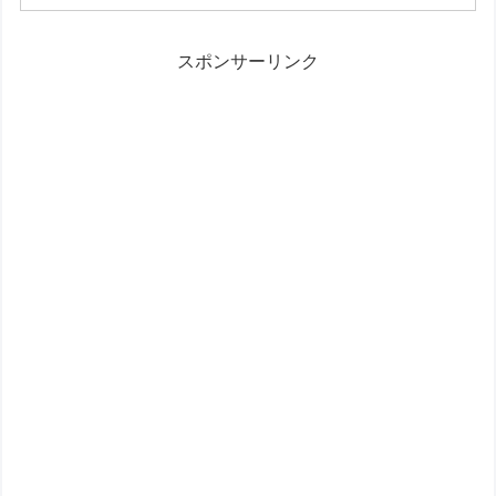
車ライトは、その手軽さと機能性で、多くのサイクリストから注目
されています。今回は、ダイソーの自転車ライトの魅力や選び方、
そして使い方まで、詳しくご紹介します。 なぜダイソーの自転車ラ
スポンサーリンク
イトが人気なの？ ダイソーの自転車ライトが人気を集め...