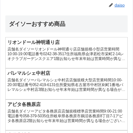
daiso
ダイソーおすすめ商品
リオンドール神明通り店
店舗名ダイソーリオンドール神明通り店店舗規模小型店営業時間
10:00-19:00電話番号0242-38-3517住所福島県会津若松市栄町2-14レ
オクラブガーデンスクエア1階お知らせ年末年始は営業時間が異なる
場合がございますので各店舗にお問い合わせください。サービス
VIVOナイフキャンペーン、au三太郎の日
パレマルシェ中村店
店舗名ダイソーパレマルシェ中村店店舗規模大型店営業時間10:00-
20:00電話番号052-419-6131住所愛知県名古屋市中村区剣町1番地パ
レマルシェ中村店3階お知らせ年末年始は営業時間が異なる場合がご
ざいますので各店舗にお問い合わせください。サービス5ツ星タオル
キャンペーン、au三太郎の日
アピタ各務原店
店舗名ダイソーアピタ各務原店店舗規模標準店営業時間9:00-21:00
電話番号058-379-5035住所岐阜県各務原市鵜沼各務原8丁目7-1アピ
タ各務原店2階お知らせ年末年始は営業時間が異なる場合がございま
すので各店舗にお問い合わせください。サービスユニコ、5ツ星タオ
ルキャンペーン、au三太郎の日